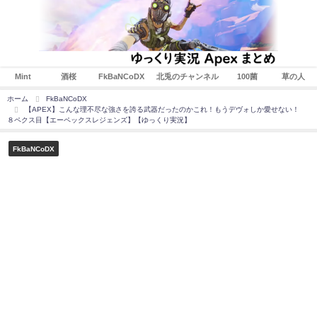
Mint
酒桜
FkBaNCoDX
北兎のチャンネル
100菌
草の人
ホーム
FkBaNCoDX
【APEX】こんな理不尽な強さを誇る武器だったのかこれ！もうデヴォしか愛せない！
８ペクス目【エーペックスレジェンズ】【ゆっくり実況】
FkBaNCoDX