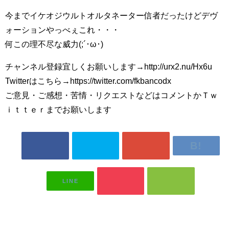
今までイケオジウルトオルタネーター信者だったけどデヴ
ォーションやっべぇこれ・・・
何この理不尽な威力(;´･ω･)
チャンネル登録宜しくお願いします→http://urx2.nu/Hx6u
Twitterはこちら→https://twitter.com/fkbancodx
ご意見・ご感想・苦情・リクエストなどはコメントかＴｗ
ｉｔｔｅｒまでお願いします
LINE