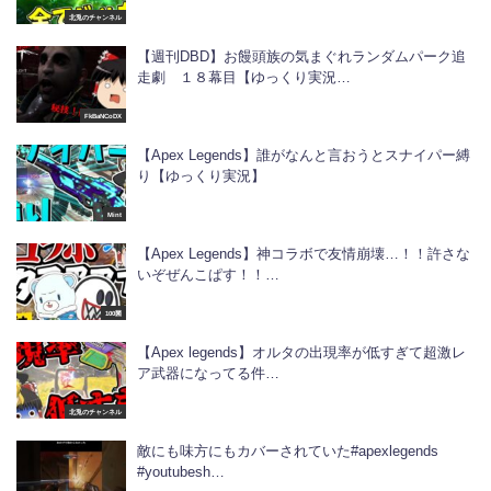
北兎のチャンネル
【週刊DBD】お饅頭族の気まぐれランダムパーク追
走劇 １８幕目【ゆっくり実況…
FkBaNCoDX
【Apex Legends】誰がなんと言おうとスナイパー縛
り【ゆっくり実況】
Mint
【Apex Legends】神コラボで友情崩壊…！！許さな
いぞぜんこぱす！！…
100菌
【Apex legends】オルタの出現率が低すぎて超激レ
ア武器になってる件…
北兎のチャンネル
敵にも味方にもカバーされていた#apexlegends
#youtubesh…