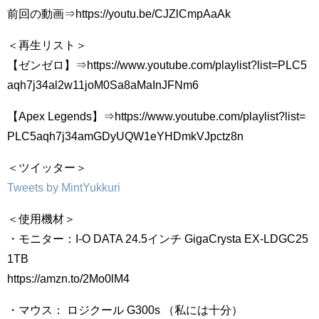
前回の動画⇒https://youtu.be/CJZlCmpAaAk
＜再生リスト＞
【ゼンゼロ】⇒https://www.youtube.com/playlist?list=PLC5
aqh7j34al2w11joM0Sa8aMaInJFNm6
【Apex Legends】⇒https://www.youtube.com/playlist?list=
PLC5aqh7j34amGDyUQW1eYHDmkVJpctz8n
＜ツイッター＞
Tweets by MintYukkuri
＜使用機材＞
・モニター：I-O DATA 24.5インチ GigaCrysta EX-LDGC25
1TB
https://amzn.to/2Mo0lM4
・マウス： ロジクール G300s （私には十分）