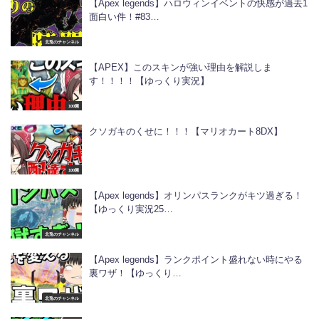
【Apex legends】ハロウィンイベントの快感が過去1
面白い件！#83…
北兎のチャンネル
【APEX】このスキンが強い理由を解説しま
す！！！！【ゆっくり実況】
100菌
クソガキのくせに！！！【マリオカート8DX】
100菌
【Apex legends】オリンパスランクがキツ過ぎる！
【ゆっくり実況25…
北兎のチャンネル
【Apex legends】ランクポイント盛れない時にやる
裏ワザ！【ゆっくり…
北兎のチャンネル