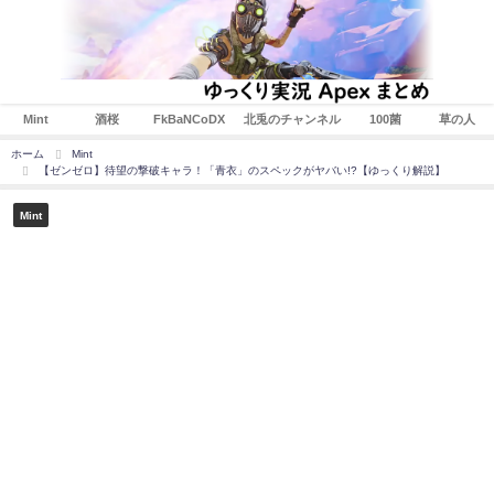
Mint
酒桜
FkBaNCoDX
北兎のチャンネル
100菌
草の人
ホーム
Mint
【ゼンゼロ】待望の撃破キャラ！「青衣」のスペックがヤバい!?【ゆっくり解説】
Mint