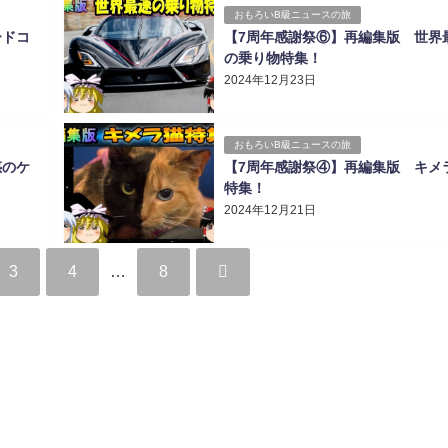
おもろいB級ニュースの旅
ードコ
【7周年感謝祭⑥】再編集版 世界
の乗り物特集！
2024年12月23日
おもろいB級ニュースの旅
惑のケ
【7周年感謝祭④】再編集版 キメ
特集！
2024年12月21日
3
4
…
8