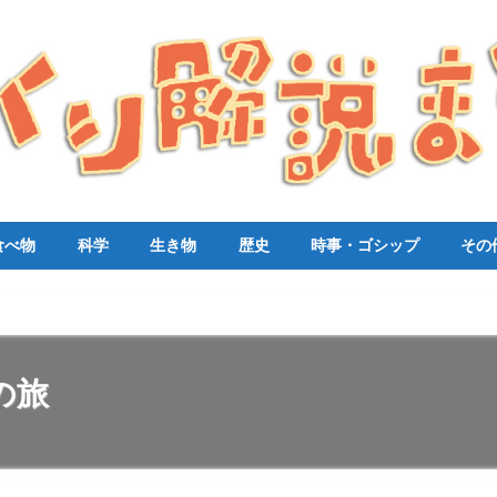
食べ物
科学
生き物
歴史
時事・ゴシップ
その
の旅