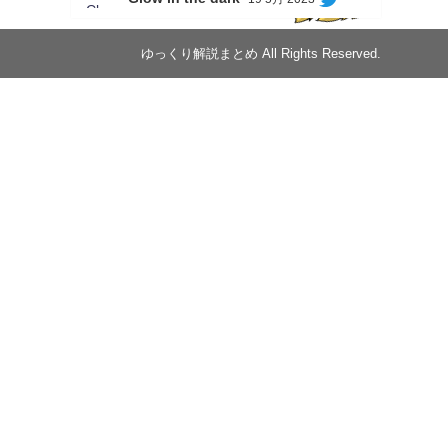
Soon...
ゆっくり解説まとめ All Rights Reserved.
05/20/17:00～
【忍】ゆっくり季節性ドネート2021初夏22･
23春/異世界ファンタジー回解説【殺】～ト
リダ編
◆
https://youtu.be/-B-13G6adWA
◆
https://www.nicovideo.jp/watch/sm42161719
#季節性ドネート2023
春
#ニンジャスレイヤー
#ゆっくり解説
Glow in the dark
@Closed_H03
LV3トリダ・チュンイチ：リー先生に設
計図を託す。（元の次元に帰れたか不
明）
#ニンジャスレイヤー #季節性ドネート
2023春 #ウキヨエ
2
1
Twitter