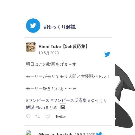
#ゆっくり解説
Rinni Tube【5ch反応集】
19 5月 2023
明日はこの動画あげま～す
モーリーがモリでモリ人間と大怪獣バトル！
モーリー好きだわぁ～～ｗ
#ワンピース
#ワンピース反応集
#ゆっくり
解説
#5chまとめ
Twitter
Glow in the dark
19 5月 2023