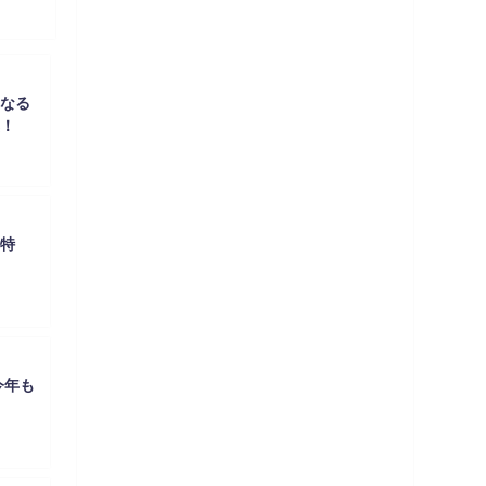
なる
！
特
今年も