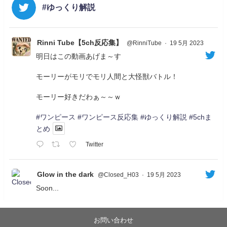
#ゆっくり解説
Rinni Tube【5ch反応集】
@RinniTube
·
19 5月 2023
明日はこの動画あげま～す
モーリーがモリでモリ人間と大怪獣バトル！
モーリー好きだわぁ～～ｗ
#ワンピース
#ワンピース反応集
#ゆっくり解説
#5chま
とめ
Twitter
Glow in the dark
@Closed_H03
·
19 5月 2023
Soon...
05/20/17:00～
【忍】ゆっくり季節性ドネート2021初夏22･23春/異世
界ファンタジー回解説【殺】～トリダ編
お問い合わせ