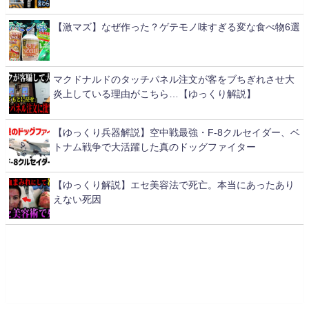
【激マズ】なぜ作った？ゲテモノ味すぎる変な食べ物6選
マクドナルドのタッチパネル注文が客をブちぎれさせ大
炎上している理由がこちら…【ゆっくり解説】
【ゆっくり兵器解説】空中戦最強・F-8クルセイダー、ベ
トナム戦争で大活躍した真のドッグファイター
【ゆっくり解説】エセ美容法で死亡。本当にあったあり
えない死因