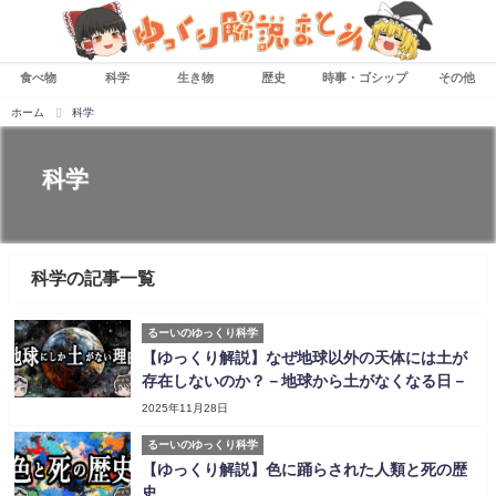
食べ物
科学
生き物
歴史
時事・ゴシップ
その他
ホーム
科学
科学
科学の記事一覧
るーいのゆっくり科学
【ゆっくり解説】なぜ地球以外の天体には土が
存在しないのか？－地球から土がなくなる日－
2025年11月28日
るーいのゆっくり科学
【ゆっくり解説】色に踊らされた人類と死の歴
史