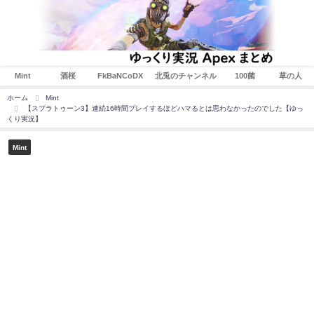
Mint
酒桜
FkBaNCoDX
北兎のチャンネル
100菌
草の人
ホーム
Mint
【スプラトゥーン3】連続16時間プレイするほどハマるとは思わなかったのでした【ゆっ
くり実況】
Mint