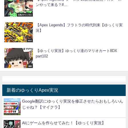
ンやって来る？#…
北兎のチャンネル
【Apex Legends】フラトラの時代到来【ゆっくり実
況】
Mint
【ゆっくり実況】ゆっくり達のマリオカート8DX
part102
酒桜
新着のゆっくりApex実況
Google翻訳にゆっくり実況を修正させたらおもしろいん
じゃね？【マイクラ】
AIにゲームを作らせてみた！【ゆっくり実況】