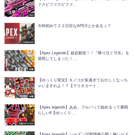
ァスピファスピファ…
Mint
今時初めて２２日目なAPEXとかあるぅ？
FkBaNCoDX
【Apex Legends】超必殺技！！『降り注ぐ弓矢』を
発明してしまった！…
100菌
【ゆっくり実況】キノコが多過ぎておかしくなっち
ゃいますわよ！？【マリオカート…
100菌
【Apex legends】ああ、フルパって組めるって素晴
らしい#【ゆっくり…
北兎のチャンネル
【Apex legends】シーズン10新情報公開！神シーズ