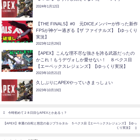
2024年1月12日
【THE FINALS】#0 元DICEメンバーが作った新作
FPSが神ゲー過ぎる【ザ ファイナルズ】【ゆっくり
実況】
2023年12月29日
【APEX】こんな理不尽な強さを誇る武器だったの
かこれ！もうデヴォしか愛せない！ ８ペクス目
【エーペックスレジェンズ】【ゆっくり実況】
2023年10月21日
久しぶりにAPEXやっていきまっしょい
2023年10月19日
今時初めて２８日目なAPEXとかあるぅ？
【APEX】幸運の白蛇と慈悲の金ジブラルタル ５ペクス目【エーペックスレジェンズ】【ゆっ
くり実況】