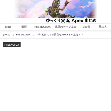
Mint
酒桜
FkBaNCoDX
北兎のチャンネル
100菌
草の人
ホーム
FkBaNCoDX
今時初めて２９日目なAPEXとかあるぅ？
FkBaNCoDX