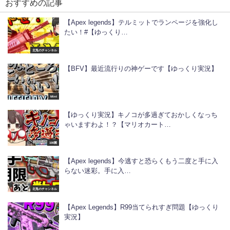
おすすめの記事
【Apex legends】テルミットでランページを強化し
たい！#【ゆっくり…
北兎のチャンネル
【BFV】最近流行りの神ゲーです【ゆっくり実況】
Mint
【ゆっくり実況】キノコが多過ぎておかしくなっち
ゃいますわよ！？【マリオカート…
100菌
【Apex legends】今逃すと恐らくもう二度と手に入
らない迷彩。手に入…
北兎のチャンネル
【Apex Legends】R99当てられすぎ問題【ゆっくり
実況】