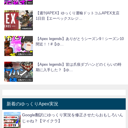
Mint
【週刊APEX】ゆっくり運輸ドットコムAPEX支店
1日目【エーペックスレジ…
FkBaNCoDX
【Apex legends】ありがとうシーズン9！シーズン10
間近！！#【ゆ…
北兎のチャンネル
【Apex legends】皆は爪痕ダブハンどのくらいの時
期に入手した？【ゆ…
北兎のチャンネル
新着のゆっくりApex実況
Google翻訳にゆっくり実況を修正させたらおもしろいん
じゃね？【マイクラ】