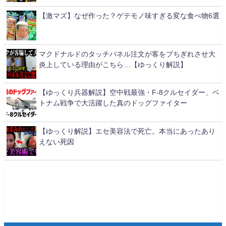
【激マズ】なぜ作った？ゲテモノ味すぎる変な食べ物6選
マクドナルドのタッチパネル注文が客をブちぎれさせ大
炎上している理由がこちら…【ゆっくり解説】
【ゆっくり兵器解説】空中戦最強・F-8クルセイダー、ベ
トナム戦争で大活躍した真のドッグファイター
【ゆっくり解説】エセ美容法で死亡。本当にあったあり
えない死因