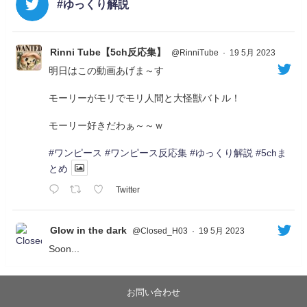
#ゆっくり解説
Rinni Tube【5ch反応集】
@RinniTube
·
19 5月 2023
明日はこの動画あげま～す
モーリーがモリでモリ人間と大怪獣バトル！
モーリー好きだわぁ～～ｗ
#ワンピース
#ワンピース反応集
#ゆっくり解説
#5chま
とめ
Twitter
Glow in the dark
@Closed_H03
·
19 5月 2023
Soon...
05/20/17:00～
【忍】ゆっくり季節性ドネート2021初夏22･23春/異世
界ファンタジー回解説【殺】～トリダ編
お問い合わせ
◆
https://youtu.be/-B-13G6adWA