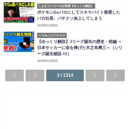
しまむらいだーのお部屋【ゆっくり解説】
ポケモンGoバカにしてスキマバイト推奨した
バカ社長、バチクソ炎上してしまう
2025年12月6日
くろねこビジネスch
【ゆっくり解説】Jリーグ誕生の歴史・前編 ～
日本サッカーに命を捧げた木之本興三～（シリ
ーズ誕生秘話 #1）
2025年12月6日
3 / 1314