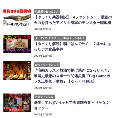
武器屋のおねえさん
【ゆっくり兵器解説】F4ファントムⅡ、最強の
火力を持ったアメリカ海軍のモンスター艦載機
2025年12月6日
ダークパンダ【ゆっくり解説チャンネル】
【ゆっくり解説】朝ごはんで死亡！？本当にあ
ったデス食品事件
2025年12月6日
ゆっくりするところ
『溶融ガラスと熱油で揚げ焼きになった人々』
米国史最悪のスポーツ関連災害『Big Gameガ
ラス工場落下事故』【ゆっくり解説】
2025年12月6日
カカチャンネル
誕生してわずか2ヶ月で実質国有化～りそなシ
ョック～
2025年12月6日