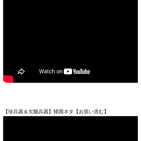
【珍兵器＆欠陥兵器】韓国ネタ【お笑い含む】