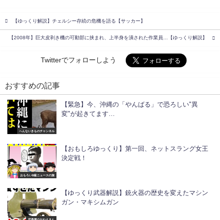
【ゆっくり解説】チェルシー存続の危機を語る【サッカー】
【2008年】巨大皮剥き機の可動部に挟まれ、上半身を潰された作業員…【ゆっくり解説】
Twitterでフォローしよう
おすすめの記事
【緊急】今、沖縄の「やんばる」で恐ろしい"異
変"が起きてます…
へんないきものチャンネル
【おもしろゆっくり】第一回、ネットスラング女王
決定戦！
おもろいB級ニュースの旅
【ゆっくり武器解説】銃火器の歴史を変えたマシン
ガン・マキシムガン
武器屋のおねえさん