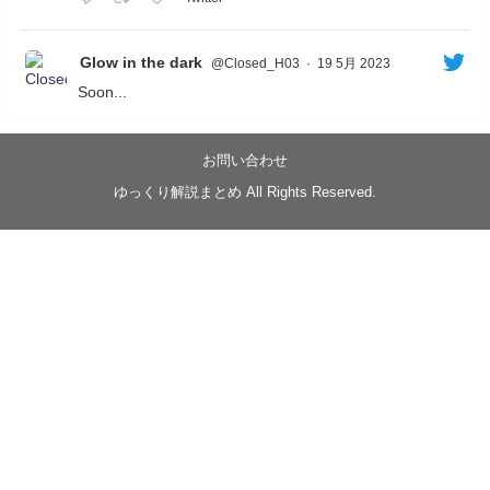
Glow in the dark
@Closed_H03
·
19 5月 2023
Soon...
05/20/17:00～
【忍】ゆっくり季節性ドネート2021初夏22･23春/異世
界ファンタジー回解説【殺】～トリダ編
お問い合わせ
◆
https://youtu.be/-B-13G6adWA
ゆっくり解説まとめ All Rights Reserved.
◆
https://www.nicovideo.jp/watch/sm42161719
#季節性ドネート2023
春
#ニンジャスレイヤー
#ゆっくり解説
Glow in the dark
@Closed_H03
LV3トリダ・チュンイチ：リー先生に設計図を託
す。（元の次元に帰れたか不明）
#ニンジャスレイヤー #季節性ドネート2023春 #ウ
キヨエ
2
1
Twitter