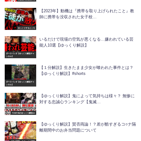
【2023年】動機は『携帯を取り上げられたこと』教
師に携帯を没収された女子校…
ゆっくりするところ
いるだけで現場の空気が悪くなる…嫌われている芸
能人10選【ゆっくり解説】
ダークパンダ【ゆっくり解説チャ
ンネル】
【１分解説】生きたまま少女が喰われた事件とは？
【ゆっくり解説】#shorts
ダークパンダ【ゆっくり解説チャ
ンネル】
【ゆっくり解説】鬼によって気持ちは様々？ 無惨に
対する忠誠心ランキング【鬼滅…
TOMY46のゆっくり解説ch
【ゆっくり解説】賛否両論！？差が酷すぎるコ○ナ隔
離期間中のお弁当問題について