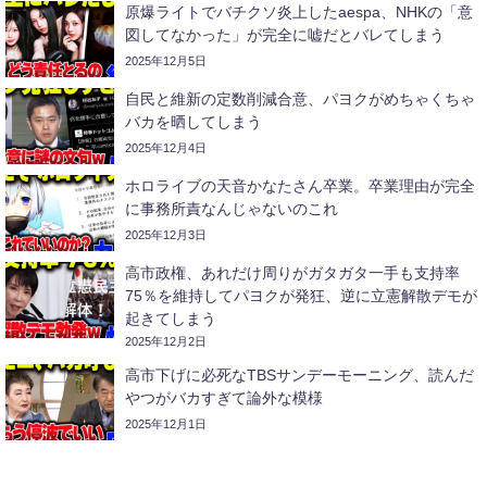
原爆ライトでバチクソ炎上したaespa、NHKの「意
図してなかった」が完全に嘘だとバレてしまう
2025年12月5日
自民と維新の定数削減合意、パヨクがめちゃくちゃ
バカを晒してしまう
2025年12月4日
ホロライブの天音かなたさん卒業。卒業理由が完全
に事務所責なんじゃないのこれ
2025年12月3日
高市政権、あれだけ周りがガタガタ一手も支持率
75％を維持してパヨクが発狂、逆に立憲解散デモが
起きてしまう
2025年12月2日
高市下げに必死なTBSサンデーモーニング、読んだ
やつがバカすぎて論外な模様
2025年12月1日