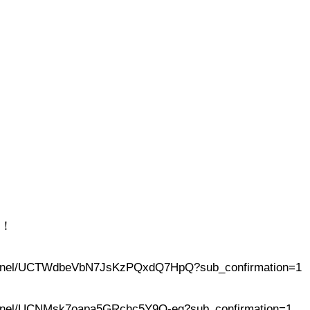
ね！
hannel/UCTWdbeVbN7JsKzPQxdQ7HpQ?sub_confirmation=1
annel/UCNMsk7oapa5GRchc5Y9O-eg?sub_confirmation=1