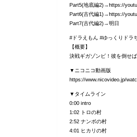
Part5(地底編2)→https://yout
Part6(古代編1)→https://yout
Part7(古代編2)→明日
#ドラえもん #ゆっくりドラ
【概要】
決戦ギガゾンビ！彼を倒せ
▼ニコニコ動画版
https://www.nicovideo.jp/wa
▼タイムライン
0:00 intro
1:02 トロの村
2:52 ナンボの村
4:01 ヒカリの村