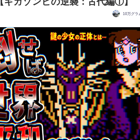
t6【ギガゾンビの逆襲：古代編①】
10万グラ