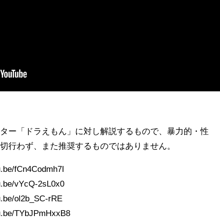
クター「ドラえもん」に対し解説するもので、暴力的・性
一切行わず、また推奨するものではありません。
.be/fCn4Codmh7I
.be/vYcQ-2sL0x0
.be/ol2b_SC-rRE
u.be/TYbJPmHxxB8