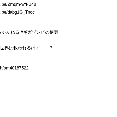
u.be/Zmqm-wfFB48
u.be/dabg1G_Tnoc
ちゃんねる #ギガゾンビの逆襲
ば世界は救われるはず……？
tch/sm40187522