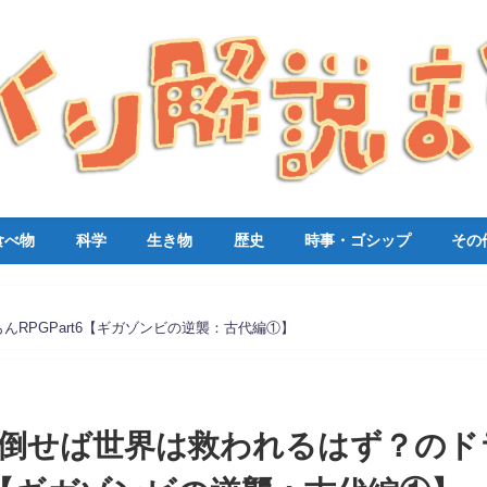
食べ物
科学
生き物
歴史
時事・ゴシップ
その
RPGPart6【ギガゾンビの逆襲：古代編①】
倒せば世界は救われるはず？のド