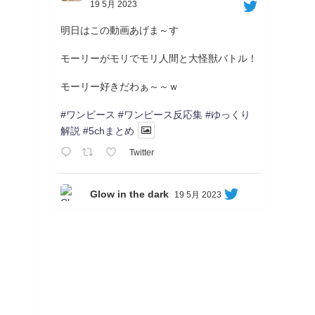
19 5月 2023
明日はこの動画あげま～す
モーリーがモリでモリ人間と大怪獣バトル！
モーリー好きだわぁ～～ｗ
#ワンピース
#ワンピース反応集
#ゆっくり
解説
#5chまとめ
Twitter
Glow in the dark
19 5月 2023
Soon...
05/20/17:00～
【忍】ゆっくり季節性ドネート2021初夏22･
23春/異世界ファンタジー回解説【殺】～ト
リダ編
◆
https://youtu.be/-B-13G6adWA
◆
https://www.nicovideo.jp/watch/sm42161719