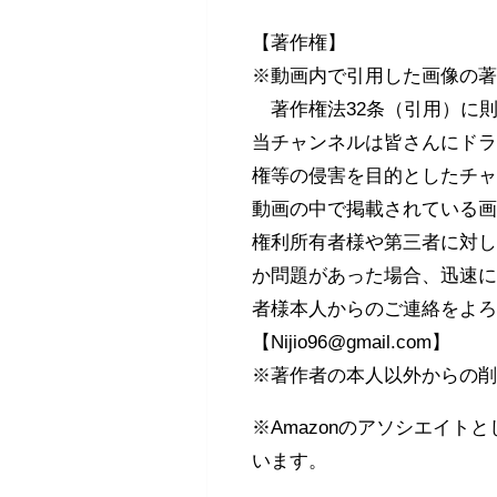
【著作権】
※動画内で引用した画像の
著作権法32条（引用）に
当チャンネルは皆さんにド
権等の侵害を目的としたチ
動画の中で掲載されている
権利所有者様や第三者に対
か問題があった場合、迅速
者様本人からのご連絡をよ
【Nijio96@gmail.com】
※著作者の本人以外からの
※Amazonのアソシエイ
います。