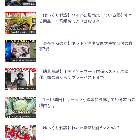
俺の世界史ch
【ゆっくり解説】ひそかに爆売れしている意外すぎ
る商品！？高級おにぎりはなぜ今…
『食の雑学』をゆっくり解説
【実在するのか】ネットで有名な巨大生物画像の真
実7選
へんないきものチャンネル
【防具解説】ボディアーマー（防弾ベスト）の進
化、鉄の鎧からケブラーベストまで
武器屋のおねえさん
【1玉1000円】キャベツが異常に高騰している本当の
理由とは…
へんないきものチャンネル
【ゆっくり解説】れいわ新選組はヤバいの？