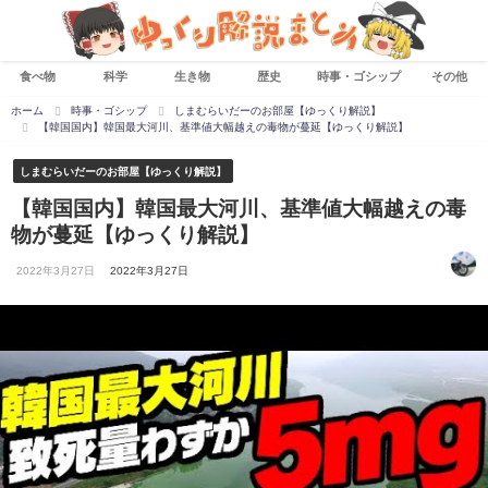
食べ物
科学
生き物
歴史
時事・ゴシップ
その他
ホーム
時事・ゴシップ
しまむらいだーのお部屋【ゆっくり解説】
【韓国国内】韓国最大河川、基準値大幅越えの毒物が蔓延【ゆっくり解説】
しまむらいだーのお部屋【ゆっくり解説】
【韓国国内】韓国最大河川、基準値大幅越えの毒
物が蔓延【ゆっくり解説】
2022年3月27日
2022年3月27日