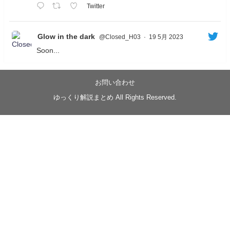
Twitter
Glow in the dark
@Closed_H03
·
19 5月 2023
Soon...
05/20/17:00～
【忍】ゆっくり季節性ドネート2021初夏22･23春/異世
界ファンタジー回解説【殺】～トリダ編
お問い合わせ
◆
https://youtu.be/-B-13G6adWA
ゆっくり解説まとめ All Rights Reserved.
◆
https://www.nicovideo.jp/watch/sm42161719
#季節性ドネート2023
春
#ニンジャスレイヤー
#ゆっくり解説
Glow in the dark
@Closed_H03
LV3トリダ・チュンイチ：リー先生に設計図を託
す。（元の次元に帰れたか不明）
#ニンジャスレイヤー #季節性ドネート2023春 #ウ
キヨエ
2
1
Twitter