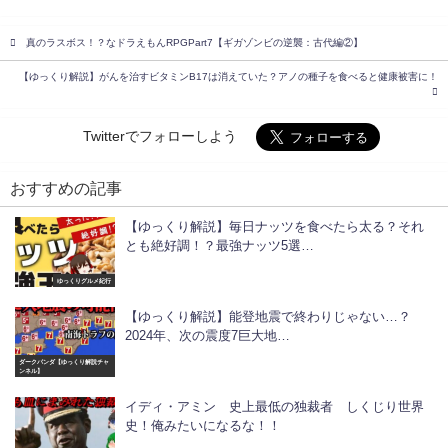
真のラスボス！？なドラえもんRPGPart7【ギガゾンビの逆襲：古代編②】
【ゆっくり解説】がんを治すビタミンB17は消えていた？アノの種子を食べると健康被害に！
Twitterでフォローしよう
おすすめの記事
【ゆっくり解説】毎日ナッツを食べたら太る？それ
とも絶好調！？最強ナッツ5選…
ゆっくりグルメ紀行
【ゆっくり解説】能登地震で終わりじゃない…？
2024年、次の震度7巨大地…
ダークパンダ【ゆっくり解説チャ
ンネル】
イディ・アミン 史上最低の独裁者 しくじり世界
史！俺みたいになるな！！