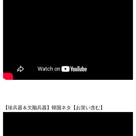
【珍兵器＆欠陥兵器】韓国ネタ【お笑い含む】