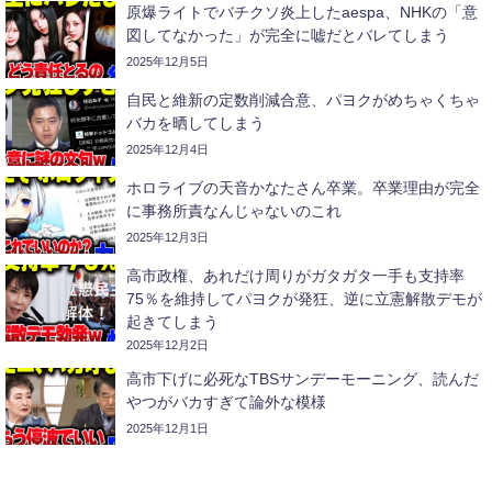
原爆ライトでバチクソ炎上したaespa、NHKの「意
図してなかった」が完全に嘘だとバレてしまう
2025年12月5日
自民と維新の定数削減合意、パヨクがめちゃくちゃ
バカを晒してしまう
2025年12月4日
ホロライブの天音かなたさん卒業。卒業理由が完全
に事務所責なんじゃないのこれ
2025年12月3日
高市政権、あれだけ周りがガタガタ一手も支持率
75％を維持してパヨクが発狂、逆に立憲解散デモが
起きてしまう
2025年12月2日
高市下げに必死なTBSサンデーモーニング、読んだ
やつがバカすぎて論外な模様
2025年12月1日