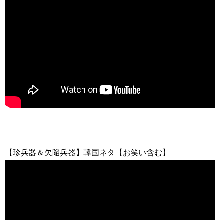
【珍兵器＆欠陥兵器】韓国ネタ【お笑い含む】