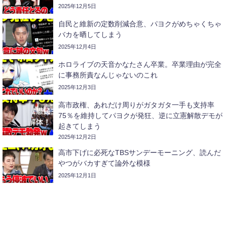
2025年12月5日
自民と維新の定数削減合意、パヨクがめちゃくちゃ
バカを晒してしまう
2025年12月4日
ホロライブの天音かなたさん卒業。卒業理由が完全
に事務所責なんじゃないのこれ
2025年12月3日
高市政権、あれだけ周りがガタガタ一手も支持率
75％を維持してパヨクが発狂、逆に立憲解散デモが
起きてしまう
2025年12月2日
高市下げに必死なTBSサンデーモーニング、読んだ
やつがバカすぎて論外な模様
2025年12月1日