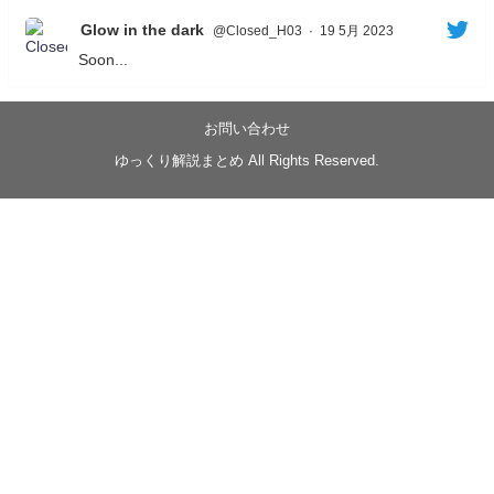
Glow in the dark
@Closed_H03
·
19 5月 2023
Soon...
05/20/17:00～
【忍】ゆっくり季節性ドネート2021初夏22･23春/異世
界ファンタジー回解説【殺】～トリダ編
お問い合わせ
◆
https://youtu.be/-B-13G6adWA
ゆっくり解説まとめ All Rights Reserved.
◆
https://www.nicovideo.jp/watch/sm42161719
#季節性ドネート2023
春
#ニンジャスレイヤー
#ゆっくり解説
Glow in the dark
@Closed_H03
LV3トリダ・チュンイチ：リー先生に設計図を託
す。（元の次元に帰れたか不明）
#ニンジャスレイヤー #季節性ドネート2023春 #ウ
キヨエ
2
1
Twitter