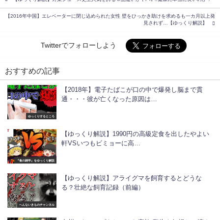
【2016年中国】エレベーターに閉じ込められた女性 壁をひっかき助けを求めるも一カ月以上発
見されず…【ゆっくり解説】
Twitterでフォローしよう
おすすめの記事
【2018年】電子たばこが口の中で爆発し脳まで貫
通・・・彼が亡くなった原因は…
ゆっくりするところ
【ゆっくり解説】1990円の高級定食を出したやよい
軒VSいつもビミョーに高…
『食の雑学』をゆっくり解説
【ゆっくり解説】アライグマを飼育するとどうな
る？壮絶な飼育記録（前編）
へんないきものチャンネル