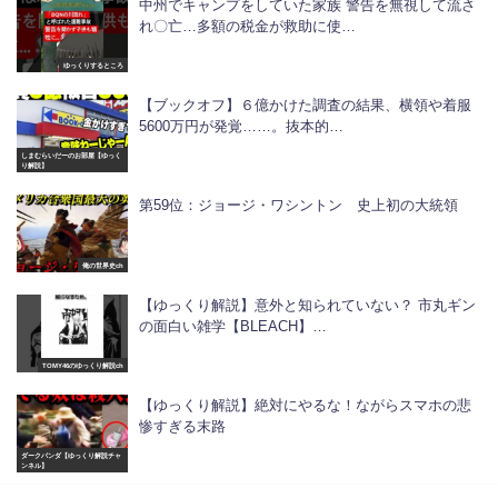
中州でキャンプをしていた家族 警告を無視して流さ
れ〇亡…多額の税金が救助に使…
ゆっくりするところ
【ブックオフ】６億かけた調査の結果、横領や着服
5600万円が発覚……。抜本的…
しまむらいだーのお部屋【ゆっく
り解説】
第59位：ジョージ・ワシントン 史上初の大統領
俺の世界史ch
【ゆっくり解説】意外と知られていない？ 市丸ギン
の面白い雑学【BLEACH】…
TOMY46のゆっくり解説ch
【ゆっくり解説】絶対にやるな！ながらスマホの悲
惨すぎる末路
ダークパンダ【ゆっくり解説チャ
ンネル】