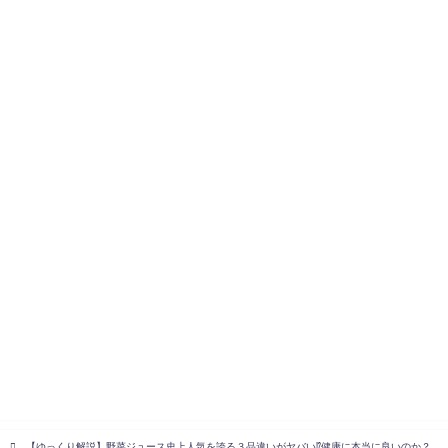
【ゆっくり解説】野菜ジュース史上人気を誇る３品違いがヤバい⁉健康に本当に良いのか？