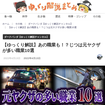
食べ物
科学
生き物
歴史
時事・ゴシップ
その他
ホーム
その他
ダークパンダ【ゆっくり解説チャンネル】
【ゆっくり解説】あの職業も！？じつは元ヤクザが多い職業10選
ダークパンダ【ゆっくり解説チャンネル】
【ゆっくり解説】あの職業も！？じつは元ヤクザ
が多い職業10選
2022年4月13日
2022年4月13日