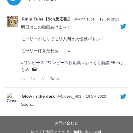
Rinni Tube【5ch反応集】
@RinniTube
·
19 5月 2023
明日はこの動画あげま～す
モーリーがモリでモリ人間と大怪獣バトル！
モーリー好きだわぁ～～ｗ
#ワンピース
#ワンピース反応集
#ゆっくり解説
#5chま
とめ
Twitter
Glow in the dark
@Closed_H03
·
19 5月 2023
Soon...
05/20/17:00～
【忍】ゆっくり季節性ドネート2021初夏22･23春/異世
界ファンタジー回解説【殺】～トリダ編
お問い合わせ
◆
https://youtu.be/-B-13G6adWA
ゆっくり解説まとめ All Rights Reserved.