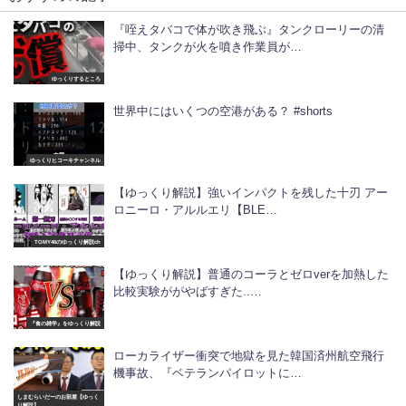
『咥えタバコで体が吹き飛ぶ』タンクローリーの清
掃中、タンクが火を噴き作業員が…
ゆっくりするところ
世界中にはいくつの空港がある？ #shorts
ゆっくりヒコーキチャンネル
【ゆっくり解説】強いインパクトを残した十刃 アー
ロニーロ・アルルエリ【BLE…
TOMY46のゆっくり解説ch
【ゆっくり解説】普通のコーラとゼロverを加熱した
比較実験ががやばすぎた..…
『食の雑学』をゆっくり解説
ローカライザー衝突で地獄を見た韓国済州航空飛行
機事故、『ベテランパイロットに…
しまむらいだーのお部屋【ゆっく
り解説】