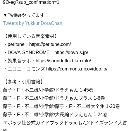
9O-eg?sub_confirmation=1
▼Twitterやってます！
Tweets by YukkuriDoraChan
【使用している音楽素材】
・peritune：https://peritune.com/
・DOVA-SYNDROME：https://dova-s.jp/
・効果音ラボ：https://soundeffect-lab.info/
・ニコニ・コモンズ https://commons.nicovideo.jp/
【参考・引用書籍】
藤子・F・不二雄/小学館/ドラえもん 1-45巻
藤子・F・不二雄/小学館/ドラえもんプラス 1-6巻
藤子・F・不二雄/小学館/藤子・F・不二雄大全集 1-20巻
藤子・F・不二雄/小学館/大長編ドラえもん 1-24巻
エポック社公式ガイドブックドラえもん2トイズランド大冒
険