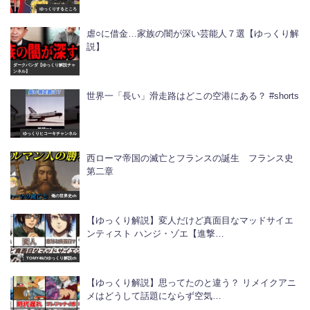
ゆっくりするところ
虐○に借金…家族の闇が深い芸能人７選【ゆっくり解
説】
ダークパンダ【ゆっくり解説チャ
ンネル】
世界一「長い」滑走路はどこの空港にある？ #shorts
ゆっくりヒコーキチャンネル
西ローマ帝国の滅亡とフランスの誕生 フランス史
第二章
俺の世界史ch
【ゆっくり解説】変人だけど真面目なマッドサイエ
ンティスト ハンジ・ゾエ【進撃…
TOMY46のゆっくり解説ch
【ゆっくり解説】思ってたのと違う？ リメイクアニ
メはどうして話題にならず空気…