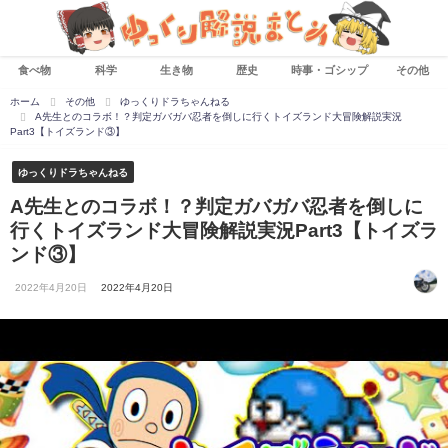
食べ物
科学
生き物
歴史
時事・ゴシップ
その他
ホーム
その他
ゆっくりドラちゃんねる
A先生とのコラボ！？判定ガバガバ忍者を倒しに行くトイズランド大冒険解説実況
Part3【トイズランド③】
ゆっくりドラちゃんねる
A先生とのコラボ！？判定ガバガバ忍者を倒しに
行くトイズランド大冒険解説実況Part3【トイズラ
ンド③】
2022年4月20日
2022年4月20日