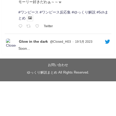
モーリー好きだわぁ～～ｗ
#ワンピース
#ワンピース反応集
#ゆっくり解説
#5chま
とめ
Twitter
Glow in the dark
@Closed_H03
·
19 5月 2023
Soon...
05/20/17:00～
【忍】ゆっくり季節性ドネート2021初夏22･23春/異世
界ファンタジー回解説【殺】～トリダ編
お問い合わせ
◆
https://youtu.be/-B-13G6adWA
ゆっくり解説まとめ All Rights Reserved.
◆
https://www.nicovideo.jp/watch/sm42161719
#季節性ドネート2023
春
#ニンジャスレイヤー
#ゆっくり解説
Glow in the dark
@Closed_H03
LV3トリダ・チュンイチ：リー先生に設計図を託
す。（元の次元に帰れたか不明）