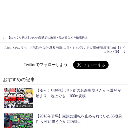
【ゆっくり解説】れいわ新選組の政策・党方針などを徹底解説
A先生とのコラボ！？判定ガバガバ忍者を倒しに行くトイズランド大冒険解説実況Part3【トイ
ズランド③】
Twitterでフォローしよう
おすすめの記事
【ゆっくり解説】地下街のお寿司屋さんから爆発が
始まり、地上でも…100m規模…
ゆっくりするところ
【2018年群馬】家族に運転を止められていた85歳男
性 女性に逢うために内緒…