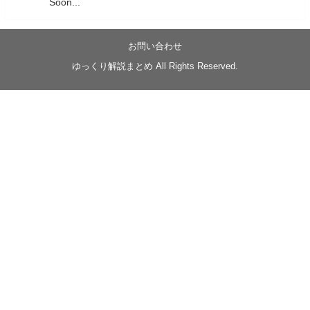
Soon...
05/20/17:00～
【忍】ゆっくり季節性ドネート2021初夏22･23春/異世
界ファンタジー回解説【殺】～トリダ編
お問い合わせ
◆
https://youtu.be/-B-13G6adWA
ゆっくり解説まとめ All Rights Reserved.
◆
https://www.nicovideo.jp/watch/sm42161719
#季節性ドネート2023
春
#ニンジャスレイヤー
#ゆっくり解説
Glow in the dark
@Closed_H03
LV3トリダ・チュンイチ：リー先生に設計図を託
す。（元の次元に帰れたか不明）
#ニンジャスレイヤー #季節性ドネート2023春 #ウ
キヨエ
2
1
Twitter
みかん
@z1dgxO4xraffQKq
·
19 5月 2023
ow2グラマスで使われてるダメージヒーローTOP500 の
使用率の動画あげました！