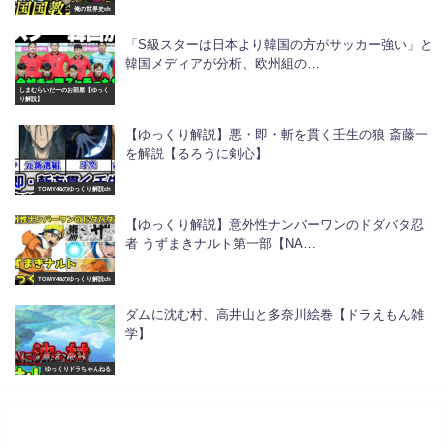
俺の世界史ch
「S級スターは日本より韓国の方がサッカー強い」と
韓国メディアが分析、欧州組の…
しまむらいだーのお部屋【ゆっく
り解説】
【ゆっくり解説】悪・即・斬を貫く壬生の狼 斎藤一
を解説【るろうに剣心】
TOMY46のゆっくり解説ch
【ゆっくり解説】意外性ナンバーワンのドダバタ忍
者 うずまきナルト第一部【NA…
TOMY46のゆっくり解説ch
ダムに沈む村、高井山と多奈川絵巻【ドラえもん雑
学】
ゆっくりドラちゃんねる