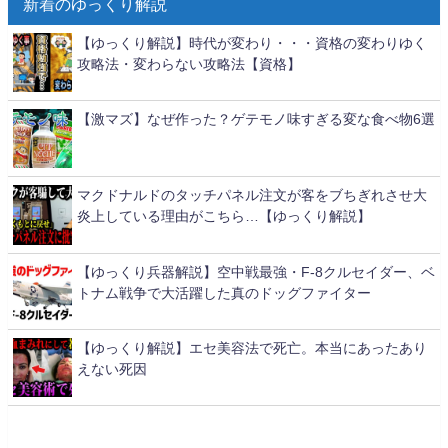
新着のゆっくり解説
【ゆっくり解説】時代が変わり・・・資格の変わりゆく
攻略法・変わらない攻略法【資格】
【激マズ】なぜ作った？ゲテモノ味すぎる変な食べ物6選
マクドナルドのタッチパネル注文が客をブちぎれさせ大
炎上している理由がこちら…【ゆっくり解説】
【ゆっくり兵器解説】空中戦最強・F-8クルセイダー、ベ
トナム戦争で大活躍した真のドッグファイター
【ゆっくり解説】エセ美容法で死亡。本当にあったあり
えない死因