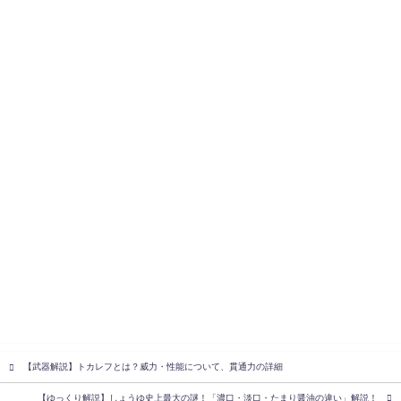
【武器解説】トカレフとは？威力・性能について、貫通力の詳細
【ゆっくり解説】しょうゆ史上最大の謎！「濃口・淡口・たまり醤油の違い」解説！