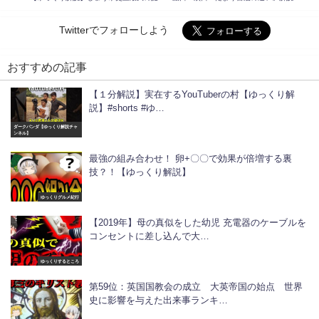
Twitterでフォローしよう
おすすめの記事
【１分解説】実在するYouTuberの村【ゆっくり解
説】#shorts #ゆ…
ダークパンダ【ゆっくり解説チャ
ンネル】
最強の組み合わせ！ 卵+〇〇で効果が倍増する裏
技？！【ゆっくり解説】
ゆっくりグルメ紀行
【2019年】母の真似をした幼児 充電器のケーブルを
コンセントに差し込んで大…
ゆっくりするところ
第59位：英国国教会の成立 大英帝国の始点 世界
史に影響を与えた出来事ランキ…