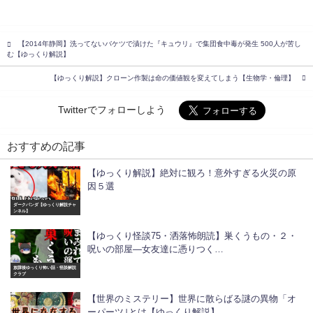
【2014年静岡】洗ってないバケツで漬けた『キュウリ』で集団食中毒が発生 500人が苦し
む【ゆっくり解説】
【ゆっくり解説】クローン作製は命の価値観を変えてしまう【生物学・倫理】
Twitterでフォローしよう
おすすめの記事
【ゆっくり解説】絶対に観ろ！意外すぎる火災の原
因５選
ダークパンダ【ゆっくり解説チャ
ンネル】
【ゆっくり怪談75・洒落怖朗読】巣くうもの・２・
呪いの部屋―女友達に憑りつく…
放課後ゆっくり怖い話・怪談解説
クラブ
【世界のミステリー】世界に散らばる謎の異物「オ
ーパーツ｣とは【ゆっくり解説】