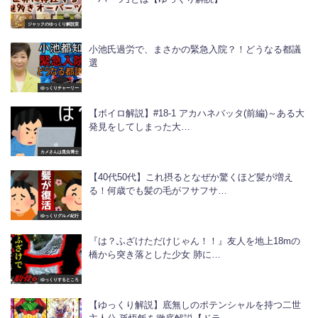
ジャックのゆっくり解説室
小池氏過労で、まさかの緊急入院？！どうなる都議
選
ゆっくりチャーリー
【ボイロ解説】#18-1 アカハネバッタ(前編)～ある大
発見をしてしまった大…
カメさんは昆虫博士
【40代50代】これ摂るとなぜか驚くほど髪が増え
る！何歳でも髪の毛がフサフサ…
ゆっくりグルメ紀行
『は？ふざけただけじゃん！！』友人を地上18mの
橋から突き落とした少女 肺に…
ゆっくりするところ
【ゆっくり解説】底無しのポテンシャルを持つ二世