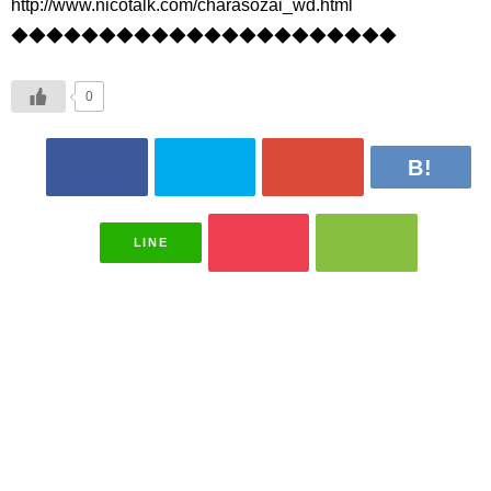
http://www.nicotalk.com/charasozai_wd.html
◆◆◆◆◆◆◆◆◆◆◆◆◆◆◆◆◆◆◆◆◆◆
0
LINE