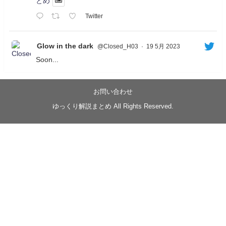
とめ
Twitter
Glow in the dark
@Closed_H03
·
19 5月 2023
Soon...
05/20/17:00～
【忍】ゆっくり季節性ドネート2021初夏22･23春/異世
界ファンタジー回解説【殺】～トリダ編
お問い合わせ
◆
https://youtu.be/-B-13G6adWA
ゆっくり解説まとめ All Rights Reserved.
◆
https://www.nicovideo.jp/watch/sm42161719
#季節性ドネート2023
春
#ニンジャスレイヤー
#ゆっくり解説
Glow in the dark
@Closed_H03
LV3トリダ・チュンイチ：リー先生に設計図を託
す。（元の次元に帰れたか不明）
#ニンジャスレイヤー #季節性ドネート2023春 #ウ
キヨエ
2