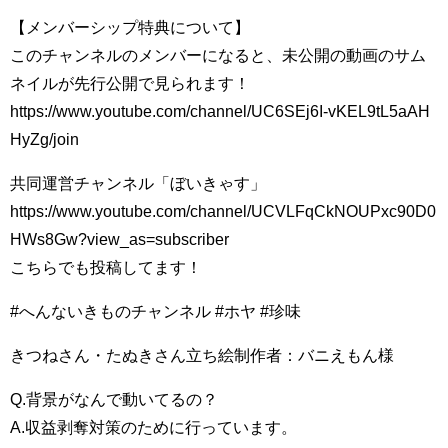
【メンバーシップ特典について】
このチャンネルのメンバーになると、未公開の動画のサム
ネイルが先行公開で見られます！
https://www.youtube.com/channel/UC6SEj6I-vKEL9tL5aAH
HyZg/join
共同運営チャンネル「ぼいきゃす」
https://www.youtube.com/channel/UCVLFqCkNOUPxc90D0
HWs8Gw?view_as=subscriber
こちらでも投稿してます！
#へんないきものチャンネル #ホヤ #珍味
きつねさん・たぬきさん立ち絵制作者：バニえもん様
Q.背景がなんで動いてるの？
A.収益剥奪対策のために行っています。