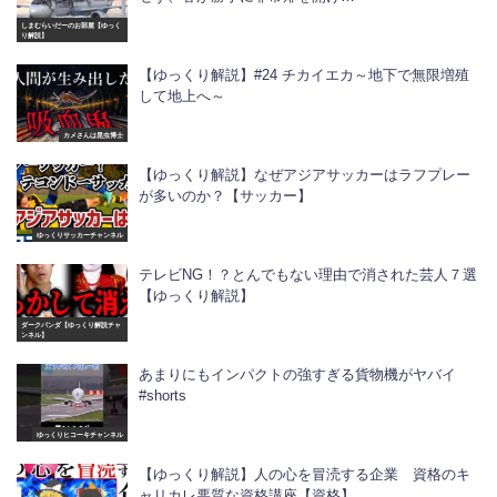
しまむらいだーのお部屋【ゆっく
り解説】
【ゆっくり解説】#24 チカイエカ～地下で無限増殖
して地上へ～
カメさんは昆虫博士
【ゆっくり解説】なぜアジアサッカーはラフプレー
が多いのか？【サッカー】
ゆっくりサッカーチャンネル
テレビNG！？とんでもない理由で消された芸人７選
【ゆっくり解説】
ダークパンダ【ゆっくり解説チャ
ンネル】
あまりにもインパクトの強すぎる貨物機がヤバイ
#shorts
ゆっくりヒコーキチャンネル
【ゆっくり解説】人の心を冒涜する企業 資格のキ
ャリカレ悪質な資格講座【資格】