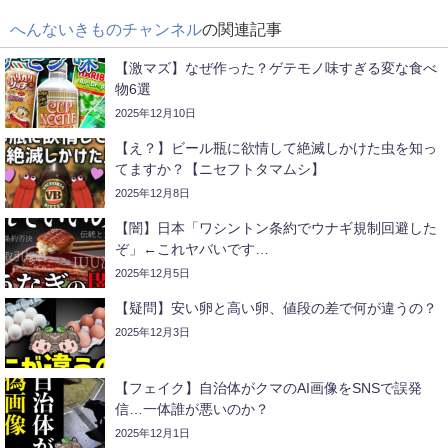
へんないきものチャンネル
の関連記事
【激マズ】なぜ作った？ゲテモノ味すぎる変な食べ
物6選
2025年12月10日
【え？】ビール瓶に欲情して絶滅しかけた虫を知っ
てますか？【ニセフトタマムシ】
2025年12月8日
【闇】日本「ワシントン条約でウナギ規制回避した
ぞ」←これヤバいです…
2025年12月5日
【疑問】安い卵と高い卵、値段の差で何が違うの？
2025年12月3日
【フェイク】自治体がクマのAI画像をSNSで誤発
信…一体誰が悪いのか？
2025年12月1日