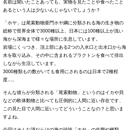
名前は聞いたことあっても、実物を見たことや食べたこと
あるという人は少ないんじゃないでしょうか？
「ホヤ」は尾索動物亜門ホヤ綱に分類される海の生き物の
総称で世界全体で3000種以上、日本には100種以上が浅い
海から深海まで様々な場所に生息しています。
岩場にくっつき、頂上部にある2つの入水口と出水口から海
水を取り込み、その中に含まれるプラクトンを食べて排出
しながら生活しています。
3000種類もの数がいても食用にされるのは日本で2種程
度…。
そんな彼らが分類される「尾索動物」というのはイカや貝
などの軟体動物と比べても圧倒的に人間に近い存在です、
この見た目で人間に近いってどういうことなの？と思いま
すよね。
今回はそんな謎だらけの海の珍味「ホヤ」の生態や種類。