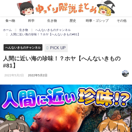
食べ物
科学
生き物
歴史
時事・ゴシップ
その他
ホーム
生き物
へんないきものチャンネル
人間に近い海の珍味！？ホヤ【へんないきもの#81】
PICK UP
へんないきものチャンネル
人間に近い海の珍味！？ホヤ【へんないきもの
#81】
2022年5月2日
2022年5月2日