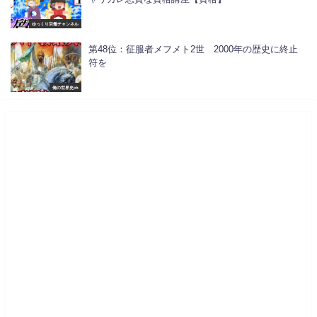
ゆっくり労働チャンネル
第48位：征服者メフメト2世 2000年の歴史に終止
符を
俺の世界史ch