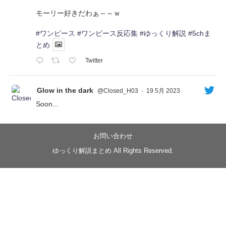
モーリー好きだわぁ～～ｗ
#ワンピース
#ワンピース反応集
#ゆっくり解説
#5chま
とめ
Twitter
Glow in the dark
@Closed_H03
·
19 5月 2023
Soon...
05/20/17:00～
【忍】ゆっくり季節性ドネート2021初夏22･23春/異世
界ファンタジー回解説【殺】～トリダ編
お問い合わせ
◆
https://youtu.be/-B-13G6adWA
ゆっくり解説まとめ All Rights Reserved.
◆
https://www.nicovideo.jp/watch/sm42161719
#季節性ドネート2023
春
#ニンジャスレイヤー
#ゆっくり解説
Glow in the dark
@Closed_H03
LV3トリダ・チュンイチ：リー先生に設計図を託
す。（元の次元に帰れたか不明）