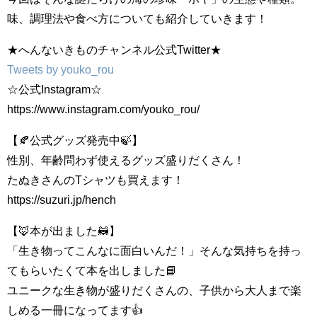
味、調理法や食べ方についても紹介していきます！
★へんないきものチャンネル公式Twitter★
Tweets by youko_rou
☆公式Instagram☆
https://www.instagram.com/youko_rou/
【🍂公式グッズ発売中🍃】
性別、年齢問わず使えるグッズ盛りだくさん！
たぬきさんのTシャツも買えます！
https://suzuri.jp/hench
【🦊本が出ました🦝】
「生き物ってこんなに面白いんだ！」そんな気持ちを持っ
てもらいたくて本を出しました📘
ユニークな生き物が盛りだくさんの、子供から大人まで楽
しめる一冊になってます👍