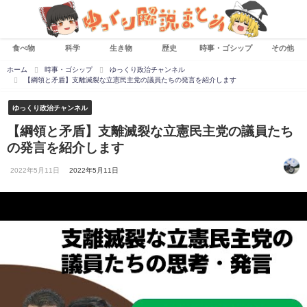
食べ物
科学
生き物
歴史
時事・ゴシップ
その他
ホーム
時事・ゴシップ
ゆっくり政治チャンネル
【綱領と矛盾】支離滅裂な立憲民主党の議員たちの発言を紹介します
ゆっくり政治チャンネル
【綱領と矛盾】支離滅裂な立憲民主党の議員たち
の発言を紹介します
2022年5月11日
2022年5月11日