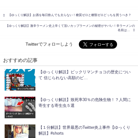
【ゆっくり解説】お酒を毎日飲んでも太らない！糖質ゼロと糖類ゼロどっちを買うべき？
【ゆっくり解説】激辛ラーメン史上辛くて旨いカップラーメンの秘密がヤバい！辛ラーメンの
名前は…
Twitterでフォローしよう
おすすめの記事
【ゆっくり解説】ビックリマンチョコの歴史につい
て 信じられない高額のビ…
ゆっくりグルメ紀行
【ゆっくり解説】致死率30％の危険生物！？人間に
寄生する寄生虫５選
ダークパンダ【ゆっくり解説チャ
ンネル】
【１分解説】世界最悪のTwitter炎上事件【ゆっくり
解説】#shorts