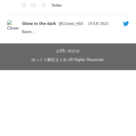
Twitter
Glow in the dark
@Closed_H03
·
19 5月 2023
Soon...
05/20/17:00～
【忍】ゆっくり季節性ドネート2021初夏22･23春/異世
界ファンタジー回解説【殺】～トリダ編
お問い合わせ
◆
https://youtu.be/-B-13G6adWA
ゆっくり解説まとめ All Rights Reserved.
◆
https://www.nicovideo.jp/watch/sm42161719
#季節性ドネート2023
春
#ニンジャスレイヤー
#ゆっくり解説
Glow in the dark
@Closed_H03
LV3トリダ・チュンイチ：リー先生に設計図を託
す。（元の次元に帰れたか不明）
#ニンジャスレイヤー #季節性ドネート2023春 #ウ
キヨエ
2
1
Twitter