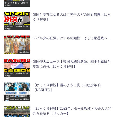
ダークパンダ【ゆっくり解説チャ
ンネル】
韓国と友邦になるのは世界中のどの国も無理【ゆっ
くり解説】
しまむらいだーのお部屋【ゆっく
り解説】
スパルタの狂気、アテネの知性、そして衆愚政へ…
俺の世界史ch
韓国仰天ニュース！韓国大統領選挙、相手を親日と
攻撃に必死【ゆっくり解説】
しまむらいだーのお部屋【ゆっく
り解説】
【ゆっくり解説】雪のように真っ白な少年 白
【NARUTO】
TOMY46のゆっくり解説ch
【ゆっくり解説】2022年カタールW杯・大会の見ど
ころを語る【サッカー】