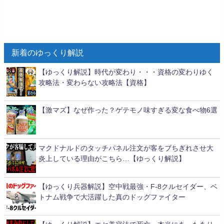
新着のゆっくり解説
【ゆっくり解説】時代が変わり・・・資格の変わりゆく
攻略法・変わらない攻略法【資格】
【激マズ】なぜ作った？ゲテモノ味すぎる変な食べ物6選
マクドナルドのタッチパネル注文が客をブちぎれさせ大
炎上している理由がこちら…【ゆっくり解説】
【ゆっくり兵器解説】空中戦最強・F-8クルセイダー、ベ
トナム戦争で大活躍した真のドッグファイター