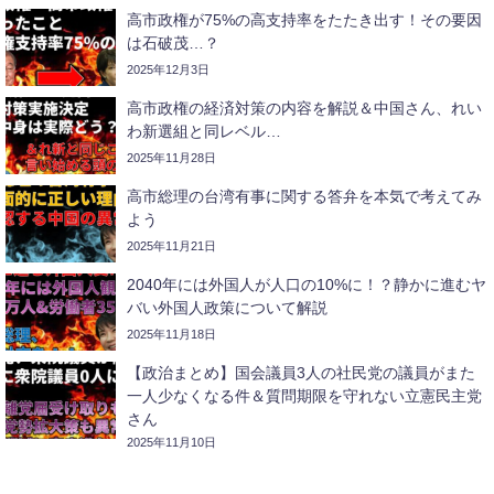
高市政権が75%の高支持率をたたき出す！その要因
は石破茂…？
2025年12月3日
高市政権の経済対策の内容を解説＆中国さん、れい
わ新選組と同レベル…
2025年11月28日
高市総理の台湾有事に関する答弁を本気で考えてみ
よう
2025年11月21日
2040年には外国人が人口の10%に！？静かに進むヤ
バい外国人政策について解説
2025年11月18日
【政治まとめ】国会議員3人の社民党の議員がまた
一人少なくなる件＆質問期限を守れない立憲民主党
さん
2025年11月10日