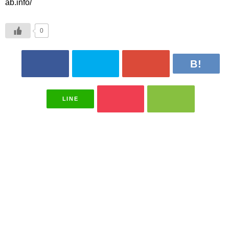
ab.info/
0
LINE