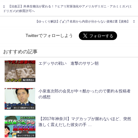
【法改正】外来生物法が変わる！？ヒアリ対策強化やアメリカザリガニ・アカミミガメ(ミ
ドリガメ)の飼育許可へ
【ゆっくり解説】(ﾟдﾟ)？名前から内容が分からない資格2選【資格】
Twitterでフォローしよう
おすすめの記事
エデッサの戦い 進撃のササン朝
俺の世界史ch
小泉進次郎の会見が中々酷かったので要約＆投稿者
の感想
ゆっくり政治チャンネル
【2017年神奈川】マグカップが握れないほど、突然
激しく震えだした彼女の手 …
ゆっくりするところ