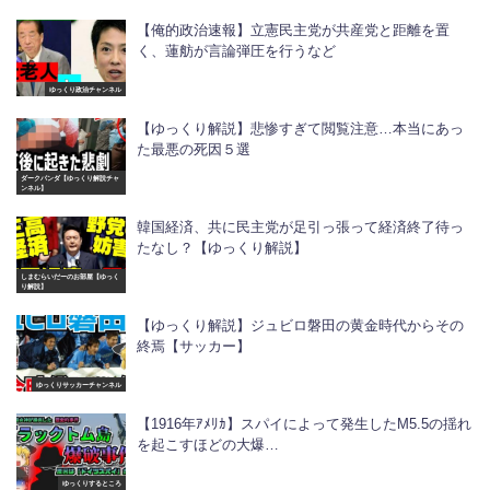
【俺的政治速報】立憲民主党が共産党と距離を置
く、蓮舫が言論弾圧を行うなど
ゆっくり政治チャンネル
【ゆっくり解説】悲惨すぎて閲覧注意…本当にあっ
た最悪の死因５選
ダークパンダ【ゆっくり解説チャ
ンネル】
韓国経済、共に民主党が足引っ張って経済終了待っ
たなし？【ゆっくり解説】
しまむらいだーのお部屋【ゆっく
り解説】
【ゆっくり解説】ジュビロ磐田の黄金時代からその
終焉【サッカー】
ゆっくりサッカーチャンネル
【1916年ｱﾒﾘｶ】スパイによって発生したM5.5の揺れ
を起こすほどの大爆…
ゆっくりするところ