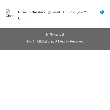
Glow in the dark
@Closed_H03
·
19 5月 2023
Soon...
05/20/17:00～
【忍】ゆっくり季節性ドネート2021初夏22･23春/異世
界ファンタジー回解説【殺】～トリダ編
お問い合わせ
◆
https://youtu.be/-B-13G6adWA
ゆっくり解説まとめ All Rights Reserved.
◆
https://www.nicovideo.jp/watch/sm42161719
#季節性ドネート2023
春
#ニンジャスレイヤー
#ゆっくり解説
Glow in the dark
@Closed_H03
LV3トリダ・チュンイチ：リー先生に設計図を託
す。（元の次元に帰れたか不明）
#ニンジャスレイヤー #季節性ドネート2023春 #ウ
キヨエ
2
1
Twitter