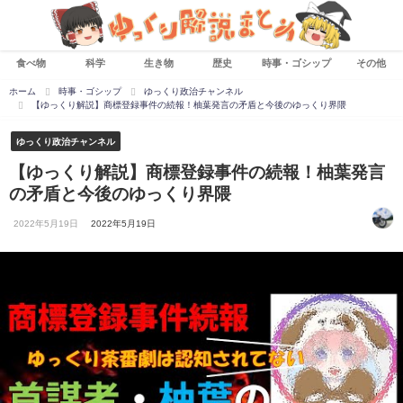
食べ物
科学
生き物
歴史
時事・ゴシップ
その他
ホーム
時事・ゴシップ
ゆっくり政治チャンネル
【ゆっくり解説】商標登録事件の続報！柚葉発言の矛盾と今後のゆっくり界隈
ゆっくり政治チャンネル
【ゆっくり解説】商標登録事件の続報！柚葉発言
の矛盾と今後のゆっくり界隈
2022年5月19日
2022年5月19日