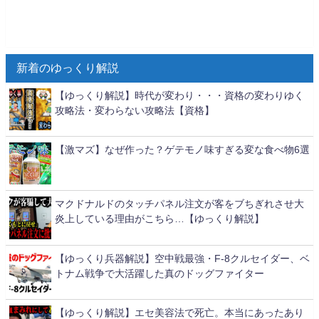
新着のゆっくり解説
【ゆっくり解説】時代が変わり・・・資格の変わりゆく
攻略法・変わらない攻略法【資格】
【激マズ】なぜ作った？ゲテモノ味すぎる変な食べ物6選
マクドナルドのタッチパネル注文が客をブちぎれさせ大
炎上している理由がこちら…【ゆっくり解説】
【ゆっくり兵器解説】空中戦最強・F-8クルセイダー、ベ
トナム戦争で大活躍した真のドッグファイター
【ゆっくり解説】エセ美容法で死亡。本当にあったあり