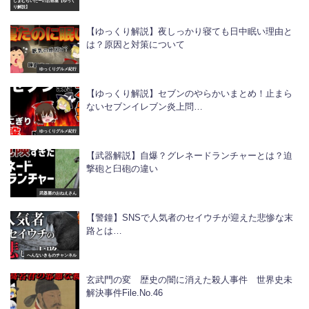
しまむらいだーのお部屋【ゆっく
り解説】
【ゆっくり解説】夜しっかり寝ても日中眠い理由と
は？原因と対策について
ゆっくりグルメ紀行
【ゆっくり解説】セブンのやらかいまとめ！止まら
ないセブンイレブン炎上問…
ゆっくりグルメ紀行
【武器解説】自爆？グレネードランチャーとは？迫
撃砲と臼砲の違い
武器屋のおねえさん
【警鐘】SNSで人気者のセイウチが迎えた悲惨な末
路とは…
へんないきものチャンネル
玄武門の変 歴史の闇に消えた殺人事件 世界史未
解決事件File.No.46