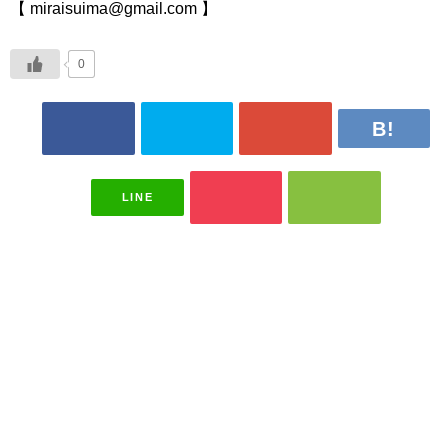
【 miraisuima@gmail.com 】
0
LINE