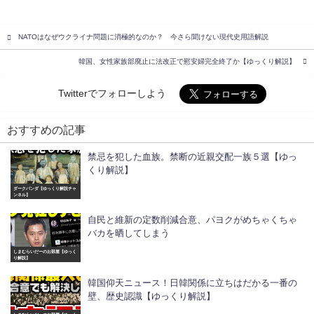
NATOはなぜウクライナ問題に消極的なのか？ 今さら聞けない現代史用語解説
韓国、女性家族部廃止に法改正で慰安婦完全終了か【ゆっくり解説】
Twitterでフォローしよう
おすすめの記事
禁忌を犯した血族。禁断の近親交配一族５選【ゆっ
くり解説】
ダークパンダ【ゆっくり解説チャ
ンネル】
自民と維新の定数削減合意、パヨクがめちゃくちゃ
バカを晒してしまう
しまむらいだーのお部屋【ゆっく
り解説】
韓国仰天ニュース！日韓関係に立ちはだかる一番の
壁、歴史認識【ゆっくり解説】