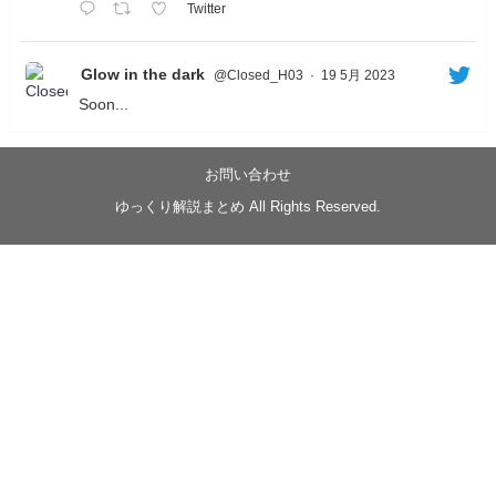
Twitter
Glow in the dark
@Closed_H03
·
19 5月 2023
Soon...
05/20/17:00～
【忍】ゆっくり季節性ドネート2021初夏22･23春/異世
界ファンタジー回解説【殺】～トリダ編
お問い合わせ
◆
https://youtu.be/-B-13G6adWA
ゆっくり解説まとめ All Rights Reserved.
◆
https://www.nicovideo.jp/watch/sm42161719
#季節性ドネート2023
春
#ニンジャスレイヤー
#ゆっくり解説
Glow in the dark
@Closed_H03
LV3トリダ・チュンイチ：リー先生に設計図を託
す。（元の次元に帰れたか不明）
#ニンジャスレイヤー #季節性ドネート2023春 #ウ
キヨエ
2
1
Twitter