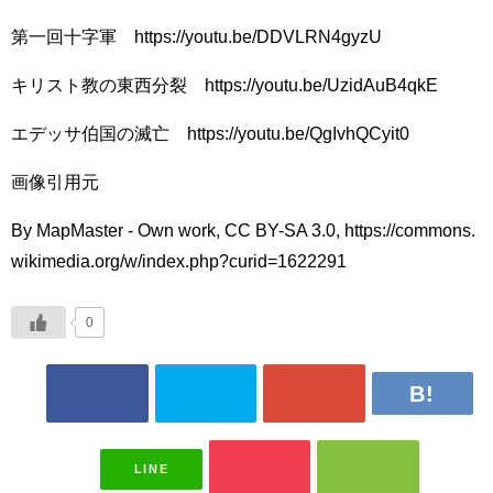
第一回十字軍 https://youtu.be/DDVLRN4gyzU
キリスト教の東西分裂 https://youtu.be/UzidAuB4qkE
エデッサ伯国の滅亡 https://youtu.be/QgIvhQCyit0
画像引用元
By MapMaster - Own work, CC BY-SA 3.0, https://commons.
wikimedia.org/w/index.php?curid=1622291
0
LINE