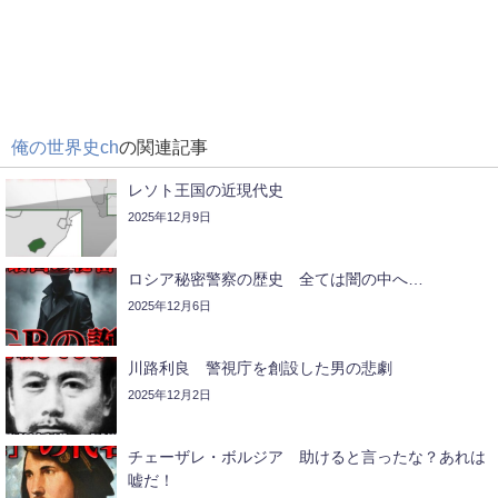
俺の世界史ch
の関連記事
レソト王国の近現代史
2025年12月9日
ロシア秘密警察の歴史 全ては闇の中へ…
2025年12月6日
川路利良 警視庁を創設した男の悲劇
2025年12月2日
チェーザレ・ボルジア 助けると言ったな？あれは
嘘だ！