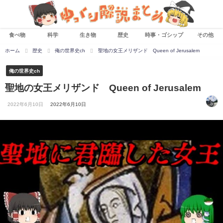
食べ物
科学
生き物
歴史
時事・ゴシップ
その他
ホーム
歴史
俺の世界史ch
聖地の女王メリザンド Queen of Jerusalem
俺の世界史ch
聖地の女王メリザンド Queen of Jerusalem
2022年6月10日
2022年6月10日