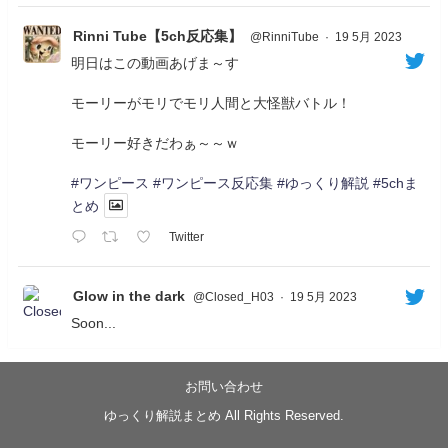
Rinni Tube【5ch反応集】
@RinniTube
·
19 5月 2023
明日はこの動画あげま～す
モーリーがモリでモリ人間と大怪獣バトル！
モーリー好きだわぁ～～ｗ
#ワンピース
#ワンピース反応集
#ゆっくり解説
#5chま
とめ
Twitter
Glow in the dark
@Closed_H03
·
19 5月 2023
Soon...
05/20/17:00～
【忍】ゆっくり季節性ドネート2021初夏22･23春/異世
界ファンタジー回解説【殺】～トリダ編
お問い合わせ
◆
https://youtu.be/-B-13G6adWA
ゆっくり解説まとめ All Rights Reserved.
◆
https://www.nicovideo.jp/watch/sm42161719
#季節性ドネート2023
春