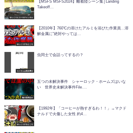
【MSFS MSFS2024】離着陸シーン集│Landing
Takeoff…
ゆっくりヒコーキチャンネル
【2010年】760℃の溶けたアルミを浴びた作業員…溶
解金属に"絶対やっては…
ゆっくりするところ
虫同士で会話ってするの？
カメさんは昆虫博士
五つの未解決事件 シャーロック・ホームズはいな
い 世界史未解決事件File.…
俺の世界史ch
【1992年】「コーヒーが熱すぎるわ！！」→マクド
ナルドで火傷した女性 約4…
ゆっくりするところ