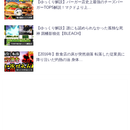
【ゆっくり解説】バーガー店史上最強のチーズバー
ガーTOP5解説！マクドより上…
食の謎ゆっくり大学
【ゆっくり解説】誰にも認められなかった孤独な死
神 因幡影狼佐【BLEACH】
TOMY46のゆっくり解説ch
【2016年】飲食店の床が突然崩落 転落した従業員に
降り注いだ灼熱の油 身体…
ゆっくりするところ