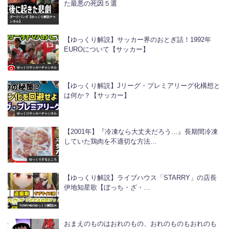
た最悪の死因５選
ダークパンダ【ゆっくり解説チャ
ンネル】
【ゆっくり解説】サッカー界のおとぎ話！1992年
EUROについて【サッカー】
ゆっくりサッカーチャンネル
【ゆっくり解説】Jリーグ・プレミアリーグ化構想と
は何か？【サッカー】
ゆっくりサッカーチャンネル
【2001年】『冷凍なら大丈夫だろう…』長期間冷凍
していた鶏肉を不適切な方法…
ゆっくりするところ
【ゆっくり解説】ライブハウス「STARRY」の店長
伊地知星歌【ぼっち・ざ・…
TOMY46のゆっくり解説ch
おまえのものはおれのもの、おれのものもおれのも