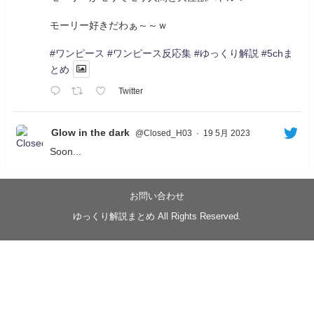
モーリー好きだわぁ～～ｗ
#ワンピース
#ワンピース反応集
#ゆっくり解説
#5chま
とめ
Twitter
Glow in the dark
@Closed_H03
·
19 5月 2023
Soon...
05/20/17:00～
【忍】ゆっくり季節性ドネート2021初夏22･23春/異世
界ファンタジー回解説【殺】～トリダ編
お問い合わせ
◆
https://youtu.be/-B-13G6adWA
ゆっくり解説まとめ All Rights Reserved.
◆
https://www.nicovideo.jp/watch/sm42161719
#季節性ドネート2023
春
#ニンジャスレイヤー
#ゆっくり解説
Glow in the dark
@Closed_H03
LV3トリダ・チュンイチ：リー先生に設計図を託
す。（元の次元に帰れたか不明）