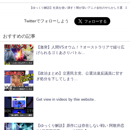
【ゆっくり解説】社員を使い潰す！闇が深いアニメ会社のやらかし５選
Twitterでフォローしよう
おすすめの記事
【激突】人間VSオウム！？オーストラリアで繰り広
げられるゴミあさりバトル…
へんないきものチャンネル
【政治まとめ】立憲民主党、公選法違反議員に甘す
ぎ処分を下してしまう…
ゆっくり政治チャンネル
Get view in videos by thie website..
『食の雑学』をゆっくり解説
【ゆっくり解説】原作には存在しない戦い 阿散井恋