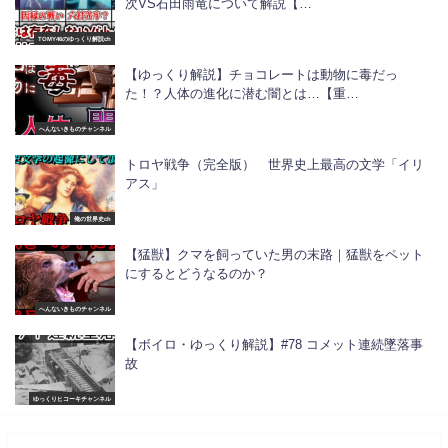
次VS石田雨竜について解説【…
TOMY46のゆっくり解説ch
【ゆっくり解説】チョコレートは動物に毒だっ
た！？人体の進化に潜む闇とは…【重…
へんないきものチャンネル
トロヤ戦争（完全版） 世界史上最高の文学「イリ
アス」
俺の世界史ch
【猛獣】クマを飼っていた男の末路｜猛獣をペット
にするとどうなるのか？
へんないきものチャンネル
【ボイロ・ゆっくり解説】#78 コメット連続墜落事
故
ゆっくりヒコーキチャンネル