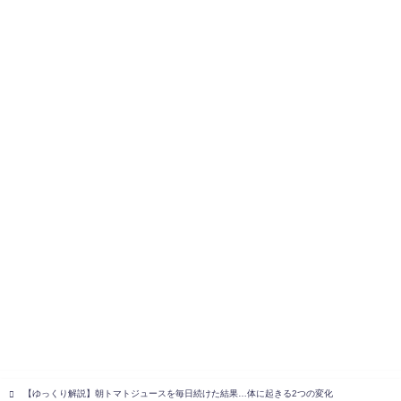
【ゆっくり解説】朝トマトジュースを毎日続けた結果…体に起きる2つの変化