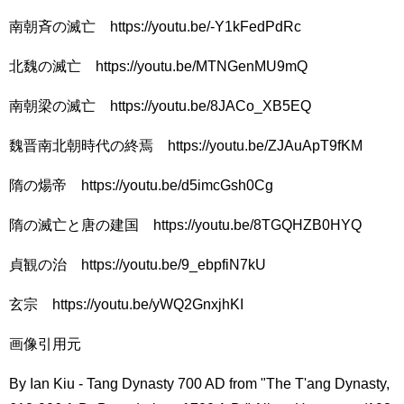
南朝斉の滅亡 https://youtu.be/-Y1kFedPdRc
北魏の滅亡 https://youtu.be/MTNGenMU9mQ
南朝梁の滅亡 https://youtu.be/8JACo_XB5EQ
魏晋南北朝時代の終焉 https://youtu.be/ZJAuApT9fKM
隋の煬帝 https://youtu.be/d5imcGsh0Cg
隋の滅亡と唐の建国 https://youtu.be/8TGQHZB0HYQ
貞観の治 https://youtu.be/9_ebpfiN7kU
玄宗 https://youtu.be/yWQ2GnxjhKI
画像引用元
By Ian Kiu - Tang Dynasty 700 AD from "The T'ang Dynasty,