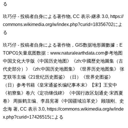
る
玖巧仔 - 投稿者自身による著作物, CC 表示-継承 3.0, https://
commons.wikimedia.org/w/index.php?curid=18356702によ
る
玖巧仔 - 投稿者自身による著作物，GIS数据地形圖數據：E
TOPO1矢量底图数据：www.naturalearthdata.com参考地图
中国文化大学版《中国历史地图》《zh:中國歷史地圖集（古
代史部分）》《zh:中国历史地图集》《世界历史地图集》 张
芝联等主编《21世纪历史图鉴》（日）《世界史图鉴》
（日）参考书籍《皇宋通鉴长编纪事本末》【宋】王安中
《初寮集》卷六《定功继伐碑》《中国行政区划通史·宋西夏
卷》 周振鹤主编、李昌宪著《中国疆域沿革史》 顾颉刚、史
念海 著, CC 表示 3.0, https://commons.wikimedia.org/w/inde
x.php?curid=17426515による