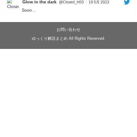
Glow in the dark
@Closed_H03
·
19 5月 2023
Soon...
05/20/17:00～
【忍】ゆっくり季節性ドネート2021初夏22･23春/異世
界ファンタジー回解説【殺】～トリダ編
お問い合わせ
◆
https://youtu.be/-B-13G6adWA
ゆっくり解説まとめ All Rights Reserved.
◆
https://www.nicovideo.jp/watch/sm42161719
#季節性ドネート2023
春
#ニンジャスレイヤー
#ゆっくり解説
Glow in the dark
@Closed_H03
LV3トリダ・チュンイチ：リー先生に設計図を託
す。（元の次元に帰れたか不明）
#ニンジャスレイヤー #季節性ドネート2023春 #ウ
キヨエ
2
1
Twitter
みかん
@z1dgxO4xraffQKq
·
19 5月 2023