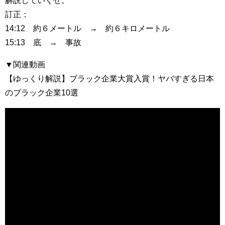
解説していくぜ。
訂正：
14:12 約６メートル → 約６キロメートル
15:13 底 → 事故
▼関連動画
【ゆっくり解説】ブラック企業大賞入賞！ヤバすぎる日本
のブラック企業10選