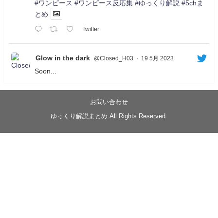
#ワンピース
#ワンピース反応集
#ゆっくり解説
#5chま
とめ
Twitter
Glow in the dark
@Closed_H03
·
19 5月 2023
Soon...
05/20/17:00～
【忍】ゆっくり季節性ドネート2021初夏22･23春/異世
界ファンタジー回解説【殺】～トリダ編
お問い合わせ
◆
https://youtu.be/-B-13G6adWA
ゆっくり解説まとめ All Rights Reserved.
◆
https://www.nicovideo.jp/watch/sm42161719
#季節性ドネート2023
春
#ニンジャスレイヤー
#ゆっくり解説
Glow in the dark
@Closed_H03
LV3トリダ・チュンイチ：リー先生に設計図を託
す。（元の次元に帰れたか不明）
#ニンジャスレイヤー #季節性ドネート2023春 #ウ
キヨエ
2