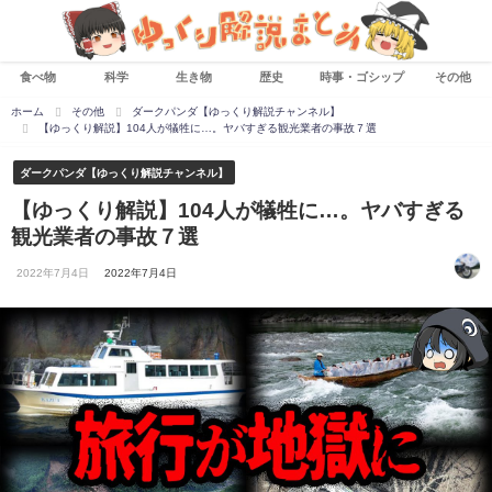
食べ物
科学
生き物
歴史
時事・ゴシップ
その他
ホーム
その他
ダークパンダ【ゆっくり解説チャンネル】
【ゆっくり解説】104人が犠牲に…。ヤバすぎる観光業者の事故７選
ダークパンダ【ゆっくり解説チャンネル】
【ゆっくり解説】104人が犠牲に…。ヤバすぎる
観光業者の事故７選
2022年7月4日
2022年7月4日