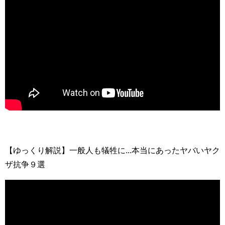
【ゆっくり解説】一般人も犠牲に...本当にあったヤバいヤク
ザ抗争９選