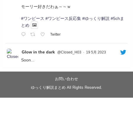
モーリー好きだわぁ～～ｗ
#ワンピース
#ワンピース反応集
#ゆっくり解説
#5chま
とめ
Twitter
Glow in the dark
@Closed_H03
·
19 5月 2023
Soon...
05/20/17:00～
【忍】ゆっくり季節性ドネート2021初夏22･23春/異世
界ファンタジー回解説【殺】～トリダ編
お問い合わせ
◆
https://youtu.be/-B-13G6adWA
ゆっくり解説まとめ All Rights Reserved.
◆
https://www.nicovideo.jp/watch/sm42161719
#季節性ドネート2023
春
#ニンジャスレイヤー
#ゆっくり解説
Glow in the dark
@Closed_H03
LV3トリダ・チュンイチ：リー先生に設計図を託
す。（元の次元に帰れたか不明）