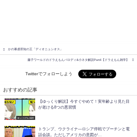
かの暴虐邪知の王「ディオニュシオス」
藤子ワールドのドラえもんパロディ&小ネタ解説Part4【ドラえもん雑学】
Twitterでフォローしよう
おすすめの記事
【ゆっくり解説】今すぐやめて！実年齢より見た目
が老ける8つの悪習慣
ゆっくりグルメ紀行
トランプ、ウクライナ―ロシア停戦でプーチンと電
話会談。ただしアメリカの意図が…