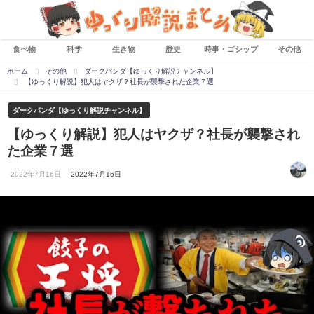
食べ物
科学
生き物
歴史
時事・ゴシップ
その他
ホーム
その他
ダークパンダ【ゆっくり解説チャンネル】
【ゆっくり解説】犯人はヤクザ？社長が襲撃された企業７選
ダークパンダ【ゆっくり解説チャンネル】
【ゆっくり解説】犯人はヤクザ？社長が襲撃され
た企業７選
2022年7月16日
2022年7月16日