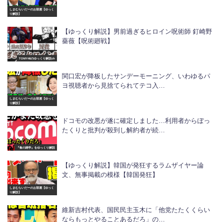
しまむらいだーのお部屋【ゆっく
り解説】
【ゆっくり解説】男前過ぎるヒロイン呪術師 釘崎野
薔薇【呪術廻戦】
TOMY46のゆっくり解説ch
関口宏が降板したサンデーモーニング、いわゆるパ
ヨ視聴者から見捨てられてテコ入…
しまむらいだーのお部屋【ゆっく
り解説】
ドコモの改悪が遂に確定しました…利用者からぼっ
たくりと批判が殺到し解約者が続…
『食の雑学』をゆっくり解説
【ゆっくり解説】韓国が発狂するラムザイヤー論
文、無事掲載の模様【韓国発狂】
しまむらいだーのお部屋【ゆっく
り解説】
維新吉村代表、国民民主玉木に「他党たたくくらい
ならもっとやることあるだろ」の…