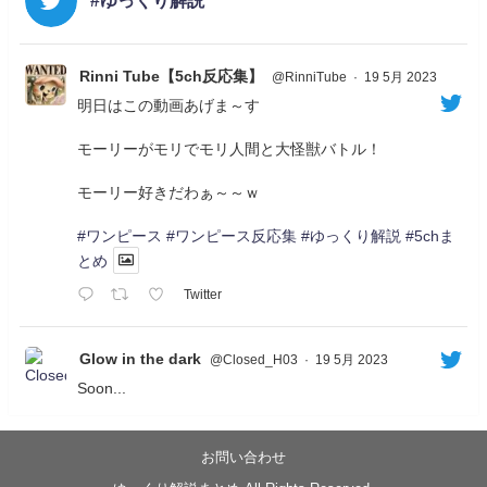
#ゆっくり解説
Rinni Tube【5ch反応集】
@RinniTube
·
19 5月 2023
明日はこの動画あげま～す
モーリーがモリでモリ人間と大怪獣バトル！
モーリー好きだわぁ～～ｗ
#ワンピース
#ワンピース反応集
#ゆっくり解説
#5chま
とめ
Twitter
Glow in the dark
@Closed_H03
·
19 5月 2023
Soon...
05/20/17:00～
【忍】ゆっくり季節性ドネート2021初夏22･23春/異世
界ファンタジー回解説【殺】～トリダ編
お問い合わせ
◆
https://youtu.be/-B-13G6adWA