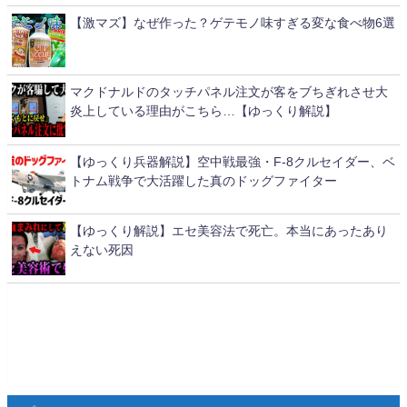
【激マズ】なぜ作った？ゲテモノ味すぎる変な食べ物6選
マクドナルドのタッチパネル注文が客をブちぎれさせ大
炎上している理由がこちら…【ゆっくり解説】
【ゆっくり兵器解説】空中戦最強・F-8クルセイダー、ベ
トナム戦争で大活躍した真のドッグファイター
【ゆっくり解説】エセ美容法で死亡。本当にあったあり
えない死因