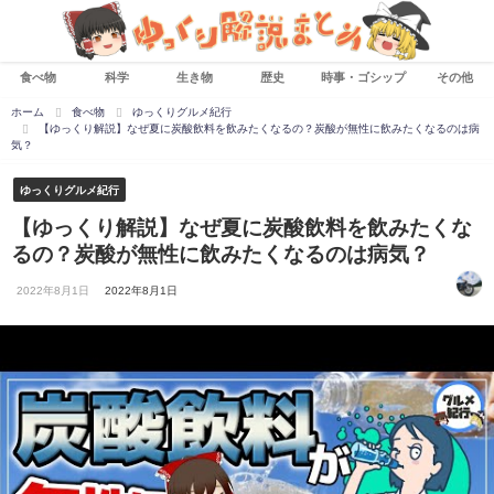
食べ物
科学
生き物
歴史
時事・ゴシップ
その他
ホーム
食べ物
ゆっくりグルメ紀行
【ゆっくり解説】なぜ夏に炭酸飲料を飲みたくなるの？炭酸が無性に飲みたくなるのは病
気？
ゆっくりグルメ紀行
【ゆっくり解説】なぜ夏に炭酸飲料を飲みたくな
るの？炭酸が無性に飲みたくなるのは病気？
2022年8月1日
2022年8月1日