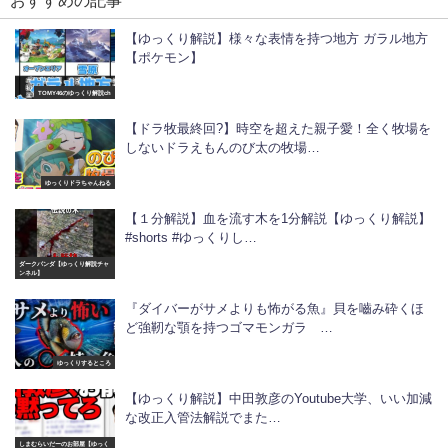
おすすめの記事
【ゆっくり解説】様々な表情を持つ地方 ガラル地方
【ポケモン】
TOMY46のゆっくり解説ch
【ドラ牧最終回?】時空を超えた親子愛！全く牧場を
しないドラえもんのび太の牧場…
ゆっくりドラちゃんねる
【１分解説】血を流す木を1分解説【ゆっくり解説】
#shorts #ゆっくりし…
ダークパンダ【ゆっくり解説チャ
ンネル】
『ダイバーがサメよりも怖がる魚』貝を嚙み砕くほ
ど強靭な顎を持つゴマモンガラ …
ゆっくりするところ
【ゆっくり解説】中田敦彦のYoutube大学、いい加減
な改正入管法解説でまた…
しまむらいだーのお部屋【ゆっく