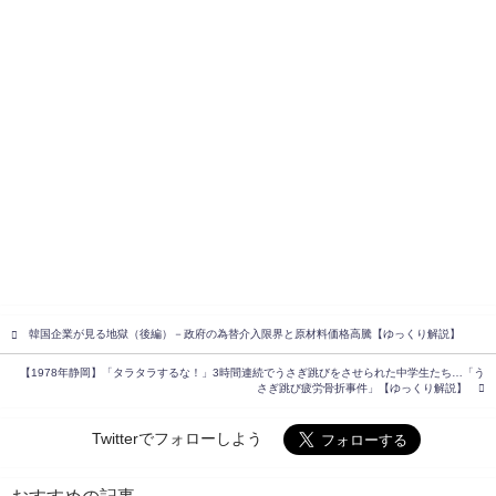
韓国企業が見る地獄（後編）－政府の為替介入限界と原材料価格高騰【ゆっくり解説】
【1978年静岡】「タラタラするな！」3時間連続でうさぎ跳びをさせられた中学生たち…「う
さぎ跳び疲労骨折事件」【ゆっくり解説】
Twitterでフォローしよう