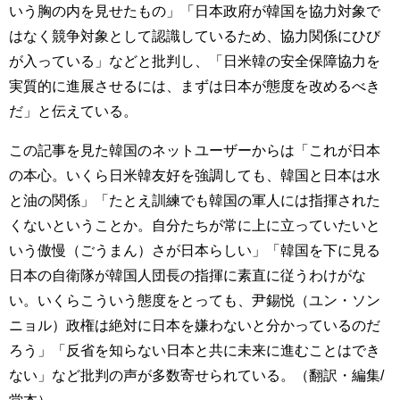
いう胸の内を見せたもの」「日本政府が韓国を協力対象で
はなく競争対象として認識しているため、協力関係にひび
が入っている」などと批判し、「日米韓の安全保障協力を
実質的に進展させるには、まずは日本が態度を改めるべき
だ」と伝えている。
この記事を見た韓国のネットユーザーからは「これが日本
の本心。いくら日米韓友好を強調しても、韓国と日本は水
と油の関係」「たとえ訓練でも韓国の軍人には指揮された
くないということか。自分たちが常に上に立っていたいと
いう傲慢（ごうまん）さが日本らしい」「韓国を下に見る
日本の自衛隊が韓国人団長の指揮に素直に従うわけがな
い。いくらこういう態度をとっても、尹錫悦（ユン・ソン
ニョル）政権は絶対に日本を嫌わないと分かっているのだ
ろう」「反省を知らない日本と共に未来に進むことはでき
ない」など批判の声が多数寄せられている。（翻訳・編集/