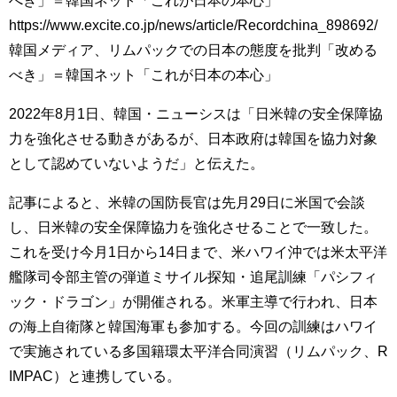
べき」＝韓国ネット「これが日本の本心」
https://www.excite.co.jp/news/article/Recordchina_898692/
韓国メディア、リムパックでの日本の態度を批判「改める
べき」＝韓国ネット「これが日本の本心」
2022年8月1日、韓国・ニューシスは「日米韓の安全保障協
力を強化させる動きがあるが、日本政府は韓国を協力対象
として認めていないようだ」と伝えた。
記事によると、米韓の国防長官は先月29日に米国で会談
し、日米韓の安全保障協力を強化させることで一致した。
これを受け今月1日から14日まで、米ハワイ沖では米太平洋
艦隊司令部主管の弾道ミサイル探知・追尾訓練「パシフィ
ック・ドラゴン」が開催される。米軍主導で行われ、日本
の海上自衛隊と韓国海軍も参加する。今回の訓練はハワイ
で実施されている多国籍環太平洋合同演習（リムパック、R
IMPAC）と連携している。