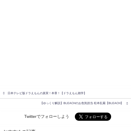
日本テレビ版ドラえもんの真実！本章！【ドラえもん雑学】
【ゆっくり解説】BLEACHのお色気担当 松本乱菊【BLEACH】
Twitterでフォローしよう