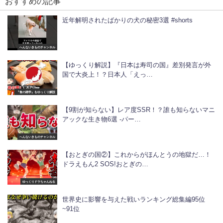
おすすめの記事
近年解明されたばかりの犬の秘密3選 #shorts
へんないきものチャンネル
【ゆっくり解説】『日本は寿司の国』差別発言が外
国で大炎上！？日本人「えっ…
『食の雑学』をゆっくり解説
【9割が知らない】レア度SSR！？誰も知らないマニ
アックな生き物6選 -パー…
へんないきものチャンネル
【おとぎの国②】これからがほんとうの地獄だ…！
ドラえもん2 SOS!おとぎの…
ゆっくりドラちゃんねる
世界史に影響を与えた戦いランキング総集編95位
~91位