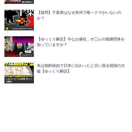
俺の世界史ch
【疑問】千葉県はなぜ本州で唯一クマがいないの
か？
へんないきものチャンネル
【ゆっくり解説】今なお健在...オ◯ムの後継団体を
知っていますか？
ウォルマート
米は朝鮮経由で日本に伝わったと言い張る韓国の大
嘘【ゆっくり解説】
しまむらいだーのお部屋【ゆっく
り解説】