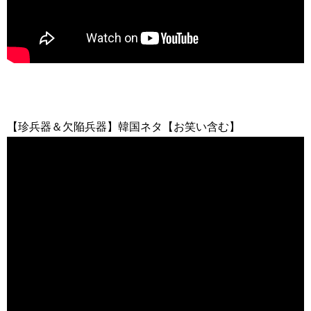
【珍兵器＆欠陥兵器】韓国ネタ【お笑い含む】