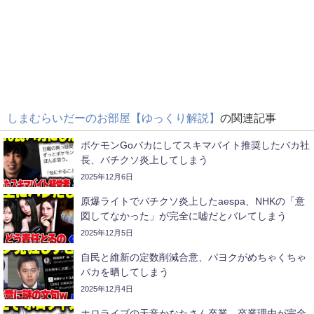
しまむらいだーのお部屋【ゆっくり解説】
の関連記事
ポケモンGoバカにしてスキマバイト推奨したバカ社
長、バチクソ炎上してしまう
2025年12月6日
原爆ライトでバチクソ炎上したaespa、NHKの「意
図してなかった」が完全に嘘だとバレてしまう
2025年12月5日
自民と維新の定数削減合意、パヨクがめちゃくちゃ
バカを晒してしまう
2025年12月4日
ホロライブの天音かなたさん卒業。卒業理由が完全