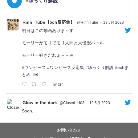
#ゆっくり解説
Rinni Tube【5ch反応集】
@RinniTube
·
19 5月 2023
明日はこの動画あげま～す
モーリーがモリでモリ人間と大怪獣バトル！
モーリー好きだわぁ～～ｗ
#ワンピース
#ワンピース反応集
#ゆっくり解説
#5chま
とめ
Twitter
Glow in the dark
@Closed_H03
·
19 5月 2023
Soon...
05/20/17:00～
【忍】ゆっくり季節性ドネート2021初夏22･23春/異世
界ファンタジー回解説【殺】～トリダ編
お問い合わせ
◆
https://youtu.be/-B-13G6adWA