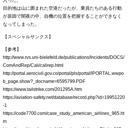
入った。
目的地は山に囲まれた空港だったが、乗員たちのある行動
が原因で闇夜の中、自機の位置を把握することができなく
なってしまった。
【スペシャルサンクス】
【参考】
http://www.rvs.uni-bielefeld.de/publications/Incidents/DOCS/
ComAndRep/Cali/calirep.html
http://portal.aerocivil.gov.co/portal/pls/portal/!PORTAL.wwpo
b_page.show?_docname=6595799.PDF
https://www.tailstrike.com/201295A.htm
https://aviation-safety.net/database/record.php?id=19951220
-1
https://code7700.com/case_study_american_airlines_965.ht
m