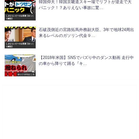
韓国仰天！韓国京畿道スキー場でリフトが逆走で大
パニック！？ありえない事故に驚…
しまむらいだーのお部屋【ゆっく
り解説】
石破茂側近の宮路拓馬外務副大臣、3年で地球24周出
来るレベルのガソリン代金９…
しまむらいだーのお部屋【ゆっく
り解説】
【2018年米国】SNSでバズり中のダンス動画 走行中
の車から降りて踊る『キ…
ゆっくりするところ