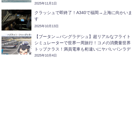
2025年11月1日
クラッシュで即終了！A340で福岡→上海に向かいま
す
2025年10月13日
【ブータン→バングラデシュ】超リアルなフライト
シミュレーターで世界一周旅行！コメの消費量世界
トップクラス！満員電車も桁違いにヤバいバンラデ
シュに向かいます！
2025年10月4日