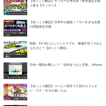
【ゆっくり解説】サッカー日本代表！欧州遠征を振
り返る【サッカー】
ゆっくりサッカーチャンネル
【ゆっくり解説】日本中が激怒！？ヤバすぎる企業
の問題発言10選
ダークパンダ【ゆっくり解説チャ
ンネル】
韓国、KF-16にエンジントラブル、整備不良？それと
もわざと？【ゆっくり解説…
しまむらいだーのお部屋【ゆっく
り解説】
日本一着陸が難しい？「信州まつもと空港」 #shorts
ゆっくりヒコーキチャンネル
【ゆっくり解説】コーヒー派生で人気のカフェオ
レ・ラテ・モカの違いとは…
食の謎ゆっくり大学