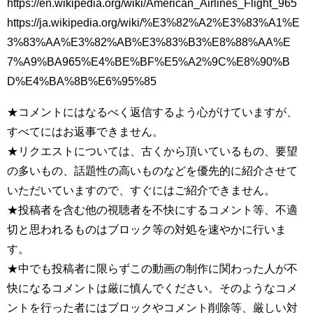
https://en.wikipedia.org/wiki/American_Airlines_Flight_965
https://ja.wikipedia.org/wiki/%E3%82%A2%E3%83%A1%E
3%83%AA%E3%82%AB%E3%83%B3%E8%88%AA%E
7%A9%BA965%E4%BE%BF%E5%A2%9C%E8%90%B
D%E4%BA%8B%E6%95%85
★コメントにはなるべく返信するよう心がけていますが、
すべてにはお返事できません。
★リクエストについては、古くから頂いているもの、要望
の多いもの、話題性の高いものなどを優先的に紹介させて
いただいていますので、すぐにはご紹介できません。
★投稿者を含む他の視聴者を不快にするコメント等、不適
切と思われるものはブロック等の対処を速やかに行いま
す。
★中でも投稿者に限らずこの動画の制作に関わった人が不
快になるコメントは厳に慎んでください。そのようなコメ
ントを行った者にはブロックやコメント削除等、厳しい対