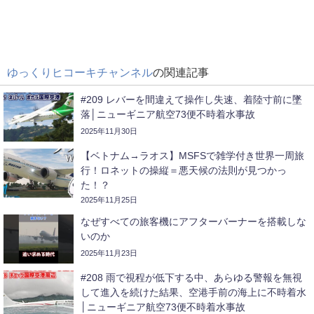
ゆっくりヒコーキチャンネル
の関連記事
#209 レバーを間違えて操作し失速、着陸寸前に墜
落│ニューギニア航空73便不時着水事故
2025年11月30日
【ベトナム→ラオス】MSFSで雑学付き世界一周旅
行！ロネットの操縦＝悪天候の法則が見つかっ
た！？
2025年11月25日
なぜすべての旅客機にアフターバーナーを搭載しな
いのか
2025年11月23日
#208 雨で視程が低下する中、あらゆる警報を無視
して進入を続けた結果、空港手前の海上に不時着水
│ニューギニア航空73便不時着水事故