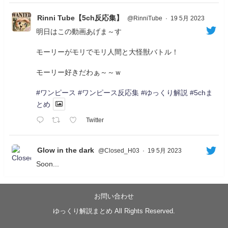
Rinni Tube【5ch反応集】
@RinniTube
·
19 5月 2023
明日はこの動画あげま～す
モーリーがモリでモリ人間と大怪獣バトル！
モーリー好きだわぁ～～ｗ
#ワンピース
#ワンピース反応集
#ゆっくり解説
#5chま
とめ
Twitter
Glow in the dark
@Closed_H03
·
19 5月 2023
Soon...
05/20/17:00～
【忍】ゆっくり季節性ドネート2021初夏22･23春/異世
界ファンタジー回解説【殺】～トリダ編
お問い合わせ
◆
https://youtu.be/-B-13G6adWA
ゆっくり解説まとめ All Rights Reserved.
◆
https://www.nicovideo.jp/watch/sm42161719
#季節性ドネート2023
春