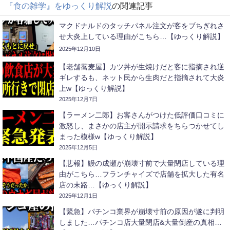
『食の雑学』をゆっくり解説
の関連記事
マクドナルドのタッチパネル注文が客をブちぎれさ
せ大炎上している理由がこちら…【ゆっくり解説】
2025年12月10日
【老舗蕎麦屋】カツ丼が生焼けだと客に指摘され逆
ギレするも、ネット民から生肉だと指摘されて大炎
上w【ゆっくり解説】
2025年12月7日
【ラーメン二郎】お客さんがつけた低評価口コミに
激怒し、まさかの店主が開示請求をちらつかせてし
まった模様w【ゆっくり解説】
2025年12月5日
【悲報】鰻の成瀬が崩壊寸前で大量閉店している理
由がこちら…フランチャイズで店舗を拡大した有名
店の末路…【ゆっくり解説】
2025年12月1日
【緊急】パチンコ業界が崩壊寸前の原因が遂に判明
しました…パチンコ店大量閉店&大量倒産の真相…