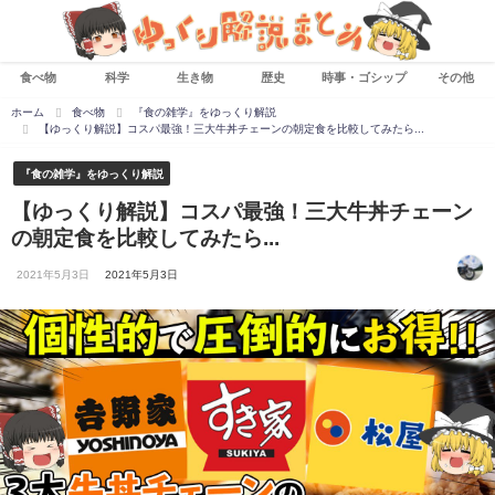
食べ物
科学
生き物
歴史
時事・ゴシップ
その他
ホーム
食べ物
『食の雑学』をゆっくり解説
【ゆっくり解説】コスパ最強！三大牛丼チェーンの朝定食を比較してみたら...
『食の雑学』をゆっくり解説
【ゆっくり解説】コスパ最強！三大牛丼チェーン
の朝定食を比較してみたら...
2021年5月3日
2021年5月3日