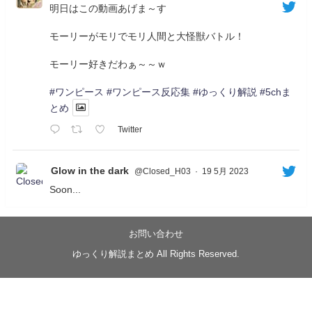
明日はこの動画あげま～す
モーリーがモリでモリ人間と大怪獣バトル！
モーリー好きだわぁ～～ｗ
#ワンピース
#ワンピース反応集
#ゆっくり解説
#5chま
とめ
Twitter
Glow in the dark
@Closed_H03
·
19 5月 2023
Soon...
05/20/17:00～
【忍】ゆっくり季節性ドネート2021初夏22･23春/異世
界ファンタジー回解説【殺】～トリダ編
お問い合わせ
◆
https://youtu.be/-B-13G6adWA
ゆっくり解説まとめ All Rights Reserved.
◆
https://www.nicovideo.jp/watch/sm42161719
#季節性ドネート2023
春
#ニンジャスレイヤー
#ゆっくり解説