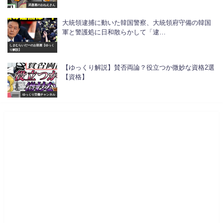
武器屋のおねえさん
大統領逮捕に動いた韓国警察、大統領府守備の韓国
軍と警護処に日和散らかして「逮…
しまむらいだーのお部屋【ゆっく
り解説】
【ゆっくり解説】賛否両論？役立つか微妙な資格2選
【資格】
ゆっくり労働チャンネル