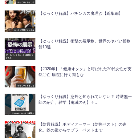
ゆっくりするところ
【ゆっくり解説】パチンカス魔理沙【総集編】
ゆっくり労働チャンネル
【ゆっくり解説】衝撃の展示物。世界のヤバい博物
館10選
ダークパンダ【ゆっくり解説チャ
ンネル】
【2020年】「健康オタク」と呼ばれた20代女性が突
然〇亡 病院に行く間もな…
ゆっくりするところ
【ゆっくり解説】意外と知られていない？ 時透無一
郎の紹介、雑学【鬼滅の刃】＃…
TOMY46のゆっくり解説ch
【防具解説】ボディアーマー（防弾ベスト）の進
化、鉄の鎧からケブラーベストまで