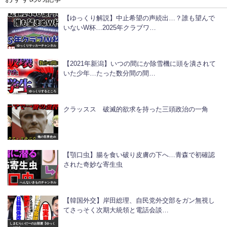
【ゆっくり解説】中止希望の声続出…？誰も望んで
いないW杯…2025年クラブワ…
ゆっくりサッカーチャンネル
【2021年新潟】いつの間にか除雪機に頭を潰されて
いた少年…たった数分間の間…
ゆっくりするところ
クラッスス 破滅的欲求を持った三頭政治の一角
俺の世界史ch
【顎口虫】腸を食い破り皮膚の下へ…青森で初確認
された奇妙な寄生虫
へんないきものチャンネル
【韓国外交】岸田総理、自民党外交部をガン無視し
てさっそく次期大統領と電話会談…
しまむらいだーのお部屋【ゆっく