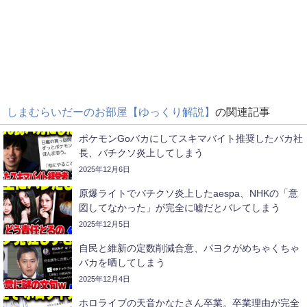
しまむらいだーのお部屋【ゆっくり解説】
の関連記事
ポケモンGoバカにしてスキマバイト推奨したバカ社
長、バチクソ炎上してしまう
2025年12月6日
原爆ライトでバチクソ炎上したaespa、NHKの「意
図してなかった」が完全に嘘だとバレてしまう
2025年12月5日
自民と維新の定数削減合意、パヨクがめちゃくちゃ
バカを晒してしまう
2025年12月4日
ホロライブの天音かなたさん卒業。卒業理由が完全