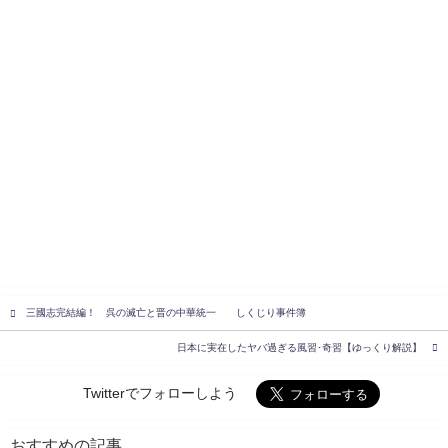
三國志完結編！ 呉の滅亡と晋の中華統一 しくじり事件簿
日本に実在したヤバ過ぎる風習･奇習【ゆっくり解説】
Twitterでフォローしよう
おすすめの記事