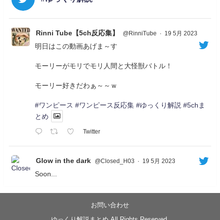
Rinni Tube【5ch反応集】
@RinniTube
·
19 5月 2023
明日はこの動画あげま～す
モーリーがモリでモリ人間と大怪獣バトル！
モーリー好きだわぁ～～ｗ
#ワンピース
#ワンピース反応集
#ゆっくり解説
#5chま
とめ
Twitter
Glow in the dark
@Closed_H03
·
19 5月 2023
Soon...
05/20/17:00～
【忍】ゆっくり季節性ドネート2021初夏22･23春/異世
界ファンタジー回解説【殺】～トリダ編
お問い合わせ
◆
https://youtu.be/-B-13G6adWA
ゆっくり解説まとめ All Rights Reserved.