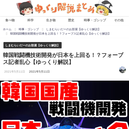
食べ物
科学
生き物
歴史
時事・ゴシップ
その他
ホーム
時事・ゴシップ
しまむらいだーのお部屋【ゆっくり解説】
韓国戦闘機技術開発が日本を上回る！？フォーブス記者乱心【ゆっくり解説】
しまむらいだーのお部屋【ゆっくり解説】
韓国戦闘機技術開発が日本を上回る！？フォーブ
ス記者乱心【ゆっくり解説】
2021年5月11日
2021年5月11日