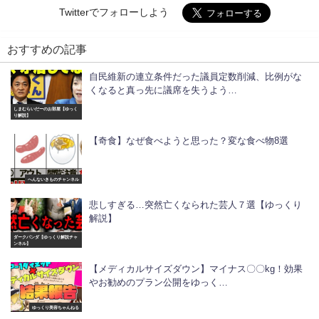
Twitterでフォローしよう
おすすめの記事
自民維新の連立条件だった議員定数削減、比例がな
くなると真っ先に議席を失うよう…
しまむらいだーのお部屋【ゆっく
り解説】
【奇食】なぜ食べようと思った？変な食べ物8選
へんないきものチャンネル
悲しすぎる…突然亡くなられた芸人７選【ゆっくり
解説】
ダークパンダ【ゆっくり解説チャ
ンネル】
【メディカルサイズダウン】マイナス〇〇kg！効果
やお勧めのプラン公開をゆっく…
ゆっくり美容ちゃんねる