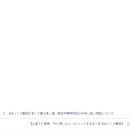
【ゆっくり解説】安くて量が多い謎...激安中華料理店が日本に多い理由について
【心霊？】映画・TVに映っちゃったゾッとするモノ②【ゆっくり解説】