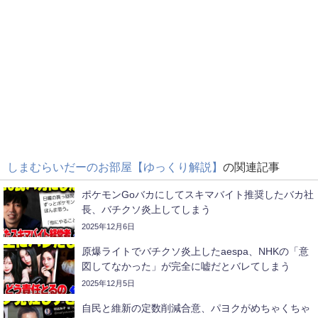
しまむらいだーのお部屋【ゆっくり解説】
の関連記事
ポケモンGoバカにしてスキマバイト推奨したバカ社
長、バチクソ炎上してしまう
2025年12月6日
原爆ライトでバチクソ炎上したaespa、NHKの「意
図してなかった」が完全に嘘だとバレてしまう
2025年12月5日
自民と維新の定数削減合意、パヨクがめちゃくちゃ