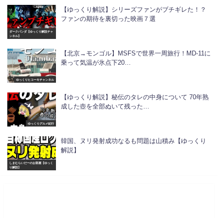
【ゆっくり解説】シリーズファンがブチギレた！？
ファンの期待を裏切った映画７選
ダークパンダ【ゆっくり解説チャ
ンネル】
【北京→モンゴル】MSFSで世界一周旅行！MD-11に
乗って気温が氷点下20…
ゆっくりヒコーキチャンネル
【ゆっくり解説】秘伝のタレの中身について 70年熟
成した壺を全部ぬいて残った…
ゆっくりグルメ紀行
韓国、ヌリ発射成功なるも問題は山積み【ゆっくり
解説】
しまむらいだーのお部屋【ゆっく
り解説】