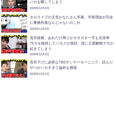
バカを晒してしまう
2025年12月4日
ホロライブの天音かなたさん卒業。卒業理由が完全
に事務所責なんじゃないのこれ
2025年12月3日
高市政権、あれだけ周りがガタガタ一手も支持率
75％を維持してパヨクが発狂、逆に立憲解散デモが
起きてしまう
2025年12月2日
高市下げに必死なTBSサンデーモーニング、読んだ
やつがバカすぎて論外な模様
2025年12月1日