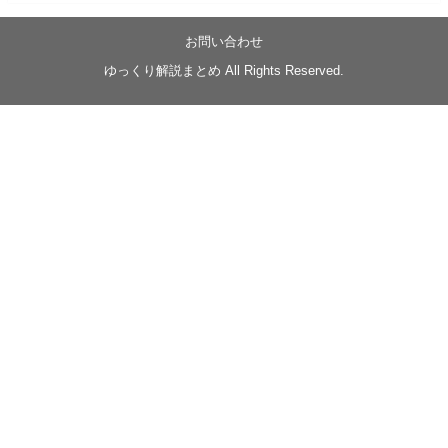
【忍】ゆっくり季節性ドネート2021初夏22･23春/異世
界ファンタジー回解説【殺】～トリダ編
お問い合わせ
◆
https://youtu.be/-B-13G6adWA
ゆっくり解説まとめ All Rights Reserved.
◆
https://www.nicovideo.jp/watch/sm42161719
#季節性ドネート2023
春
#ニンジャスレイヤー
#ゆっくり解説
Glow in the dark
@Closed_H03
LV3トリダ・チュンイチ：リー先生に設計図を託
す。（元の次元に帰れたか不明）
#ニンジャスレイヤー #季節性ドネート2023春 #ウ
キヨエ
2
1
Twitter
みかん
@z1dgxO4xraffQKq
·
19 5月 2023
ow2グラマスで使われてるダメージヒーローTOP500 の
使用率の動画あげました！
是非見てみてください