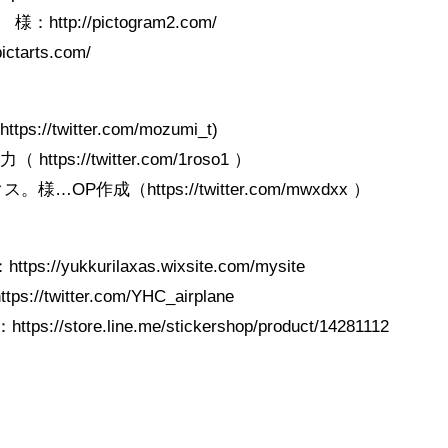
tp://pictogram2.com/
tarts.com/
twitter.com/mozumi_t)
s://twitter.com/1roso1 ）
P作成（https://twitter.com/mwxdxx ）
yukkurilaxas.wixsite.com/mysite
twitter.com/YHC_airplane
/store.line.me/stickershop/product/14281112