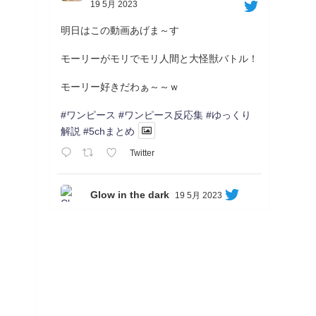
19 5月 2023
明日はこの動画あげま～す
モーリーがモリでモリ人間と大怪獣バトル！
モーリー好きだわぁ～～ｗ
#ワンピース
#ワンピース反応集
#ゆっくり
解説
#5chまとめ
Twitter
Glow in the dark
19 5月 2023
Soon...
05/20/17:00～
【忍】ゆっくり季節性ドネート2021初夏22･
23春/異世界ファンタジー回解説【殺】～ト
リダ編
◆
https://youtu.be/-B-13G6adWA
◆
https://www.nicovideo.jp/watch/sm42161719