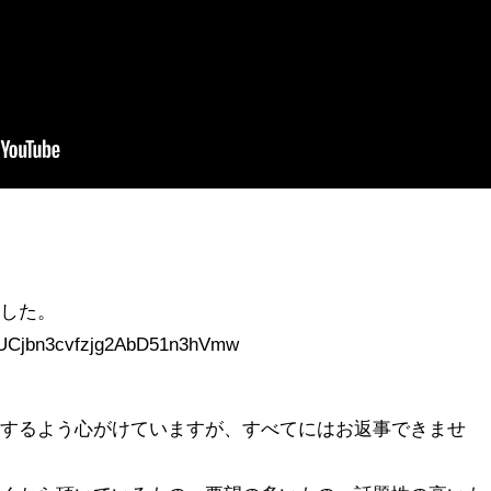
ました。
l/UCjbn3cvfzjg2AbD51n3hVmw
信するよう心がけていますが、すべてにはお返事できませ