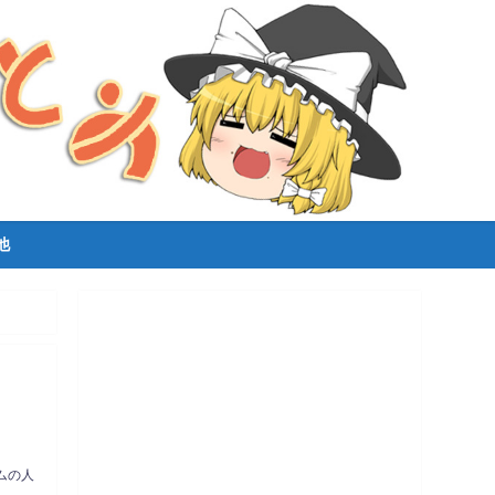
他
ムの人