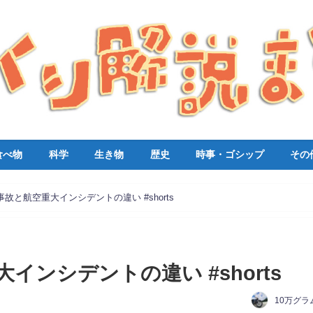
食べ物
科学
生き物
歴史
時事・ゴシップ
その
事故と航空重大インシデントの違い #shorts
インシデントの違い #shorts
10万グラ