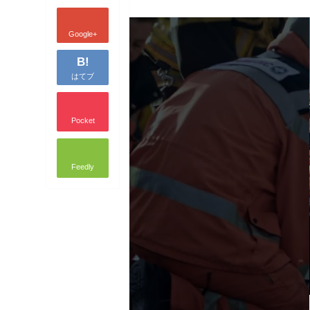
Google+
B!
はてブ
Pocket
Feedly