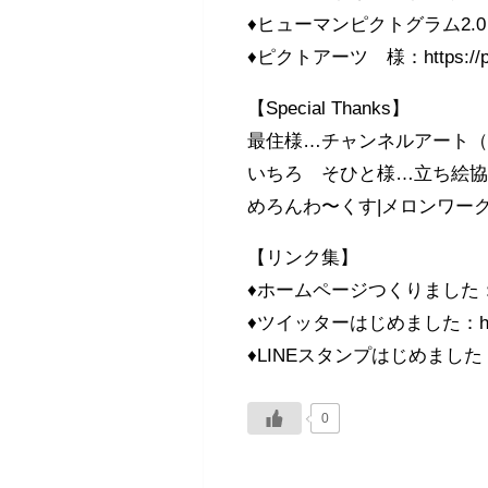
♦ヒューマンピクトグラム2.0 様：ht
♦ピクトアーツ 様：https://pic
【Special Thanks】
最住様…チャンネルアート（https://
いちろ そひと様…立ち絵協力（ http
めろんわ〜くす|メロンワークス。様…O
【リンク集】
♦ホームページつくりました：https://
♦ツイッターはじめました：https://
♦LINEスタンプはじめました：https:/
0