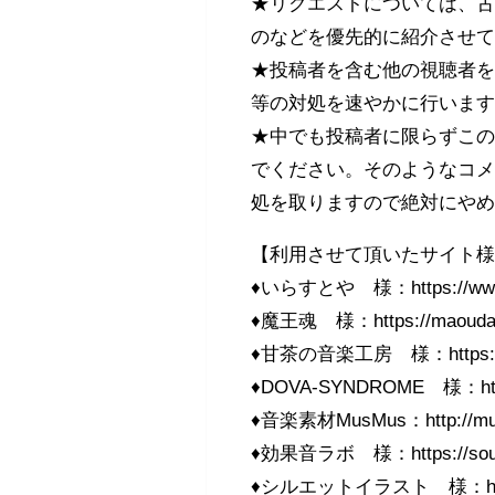
★リクエストについては、
のなどを優先的に紹介させ
★投稿者を含む他の視聴者
等の対処を速やかに行いま
★中でも投稿者に限らずこ
でください。そのようなコ
処を取りますので絶対にや
【利用させて頂いたサイト
♦いらすとや 様：https://www.i
♦魔王魂 様：https://maoudama
♦甘茶の音楽工房 様：https://am
♦DOVA-SYNDROME 様：https:
♦音楽素材MusMus：http://mus
♦効果音ラボ 様：https://soundef
♦シルエットイラスト 様：https://w