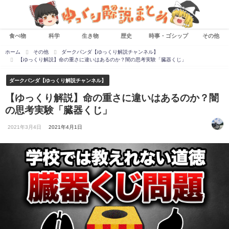
食べ物
科学
生き物
歴史
時事・ゴシップ
その他
ホーム
その他
ダークパンダ【ゆっくり解説チャンネル】
【ゆっくり解説】命の重さに違いはあるのか？闇の思考実験「臓器くじ」
ダークパンダ【ゆっくり解説チャンネル】
【ゆっくり解説】命の重さに違いはあるのか？闇
の思考実験「臓器くじ」
2021年3月4日
2021年4月1日