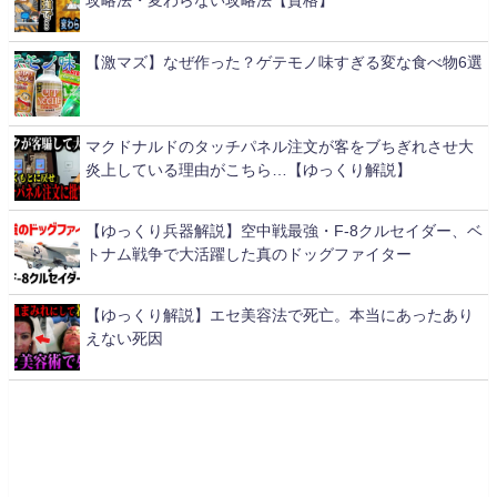
攻略法・変わらない攻略法【資格】
【激マズ】なぜ作った？ゲテモノ味すぎる変な食べ物6選
マクドナルドのタッチパネル注文が客をブちぎれさせ大
炎上している理由がこちら…【ゆっくり解説】
【ゆっくり兵器解説】空中戦最強・F-8クルセイダー、ベ
トナム戦争で大活躍した真のドッグファイター
【ゆっくり解説】エセ美容法で死亡。本当にあったあり
えない死因