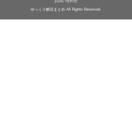
お問い合わせ
◆
https://youtu.be/-B-13G6adWA
ゆっくり解説まとめ All Rights Reserved.
◆
https://www.nicovideo.jp/watch/sm42161719
#季節性ドネート2023
春
#ニンジャスレイヤー
#ゆっくり解説
Glow in the dark
@Closed_H03
LV3トリダ・チュンイチ：リー先生に設計図を託
す。（元の次元に帰れたか不明）
#ニンジャスレイヤー #季節性ドネート2023春 #ウ
キヨエ
2
1
Twitter
みかん
@z1dgxO4xraffQKq
·
19 5月 2023
ow2グラマスで使われてるダメージヒーローTOP500 の
使用率の動画あげました！
是非見てみてください
https://www.youtube.com/shorts/eKdjKYv6frw
#Overwatch2
#オーバーウォッチ2
#ow2