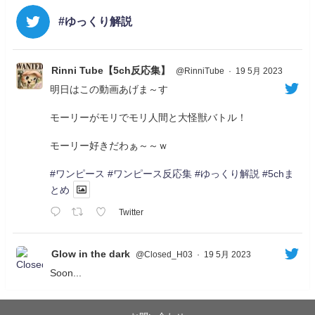
#ゆっくり解説
Rinni Tube【5ch反応集】
@RinniTube
·
19 5月 2023
明日はこの動画あげま～す
モーリーがモリでモリ人間と大怪獣バトル！
モーリー好きだわぁ～～ｗ
#ワンピース
#ワンピース反応集
#ゆっくり解説
#5chま
とめ
Twitter
Glow in the dark
@Closed_H03
·
19 5月 2023
Soon...
05/20/17:00～
【忍】ゆっくり季節性ドネート2021初夏22･23春/異世
界ファンタジー回解説【殺】～トリダ編