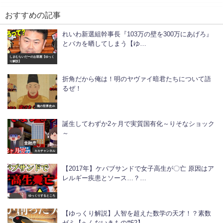
おすすめの記事
れいわ新選組幹事長『103万の壁を300万にあげろ』
とバカを晒してしまう【ゆ…
しまむらいだーのお部屋【ゆっく
り解説】
折角だから俺は！明のヤヴァイ暗君たちについて語
るぜ！
俺の世界史ch
誕生してわずか2ヶ月で実質国有化～りそなショック
～
カカチャンネル
【2017年】ケバブサンドで女子高生が〇亡 原因はア
レルギー疾患とソース…？…
ゆっくりするところ
【ゆっくり解説】人智を超えた数学の天才！？素数
ゼミ【へんないきもの#62】