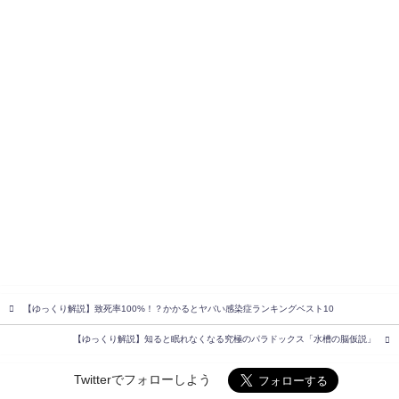
【ゆっくり解説】致死率100%！？かかるとヤバい感染症ランキングベスト10
【ゆっくり解説】知ると眠れなくなる究極のパラドックス「水槽の脳仮説」
Twitterでフォローしよう