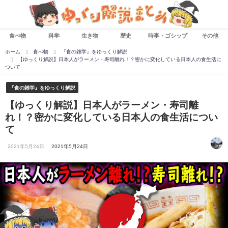
食べ物
科学
生き物
歴史
時事・ゴシップ
その他
ホーム
食べ物
『食の雑学』をゆっくり解説
【ゆっくり解説】日本人がラーメン・寿司離れ！？密かに変化している日本人の食生活に
ついて
『食の雑学』をゆっくり解説
【ゆっくり解説】日本人がラーメン・寿司離
れ！？密かに変化している日本人の食生活につい
て
2021年5月24日
2021年5月24日