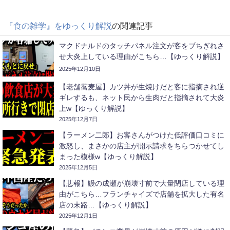
『食の雑学』をゆっくり解説
の関連記事
マクドナルドのタッチパネル注文が客をブちぎれさ
せ大炎上している理由がこちら…【ゆっくり解説】
2025年12月10日
【老舗蕎麦屋】カツ丼が生焼けだと客に指摘され逆
ギレするも、ネット民から生肉だと指摘されて大炎
上w【ゆっくり解説】
2025年12月7日
【ラーメン二郎】お客さんがつけた低評価口コミに
激怒し、まさかの店主が開示請求をちらつかせてし
まった模様w【ゆっくり解説】
2025年12月5日
【悲報】鰻の成瀬が崩壊寸前で大量閉店している理
由がこちら…フランチャイズで店舗を拡大した有名
店の末路…【ゆっくり解説】
2025年12月1日