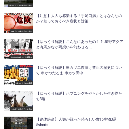
ゆっくりヒコーキチャンネル
【注意】大人も感染する「手足口病」とはなんなの
か？知っておくべき症状と対策
へんないきものチャンネル
【ゆっくり解説】こんなにあったの！？ 星野アクア
と有馬かなが両想いを匂わせる…
TOMY46のゆっくり解説ch
【ゆっくり解説】串カツ二度漬け禁止の歴史につい
て 串かつだるま 串カツ田中…
ゆっくりグルメ紀行
【ゆっくり解説】ハプニングをやらかした生き物た
ち3選
へんないきものチャンネル
【絶体絶命】人類が戦った恐ろしい古代生物3選
#shorts