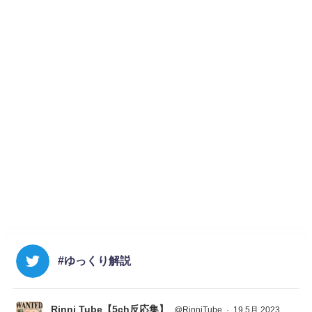
#ゆっくり解説
Rinni Tube【5ch反応集】
@RinniTube
·
19 5月 2023