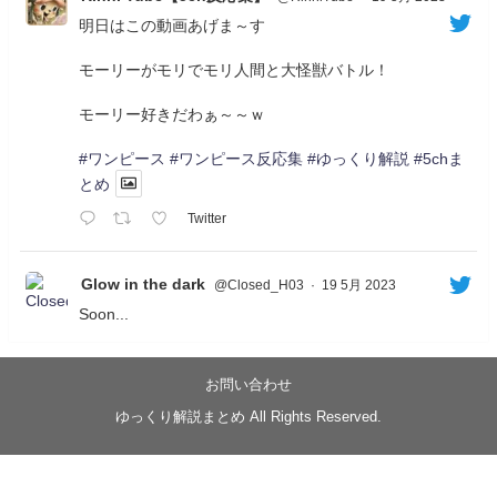
明日はこの動画あげま～す
モーリーがモリでモリ人間と大怪獣バトル！
モーリー好きだわぁ～～ｗ
#ワンピース
#ワンピース反応集
#ゆっくり解説
#5chま
とめ
Twitter
Glow in the dark
@Closed_H03
·
19 5月 2023
Soon...
05/20/17:00～
【忍】ゆっくり季節性ドネート2021初夏22･23春/異世
界ファンタジー回解説【殺】～トリダ編
お問い合わせ
◆
https://youtu.be/-B-13G6adWA
ゆっくり解説まとめ All Rights Reserved.
◆
https://www.nicovideo.jp/watch/sm42161719
#季節性ドネート2023
春
#ニンジャスレイヤー
#ゆっくり解説