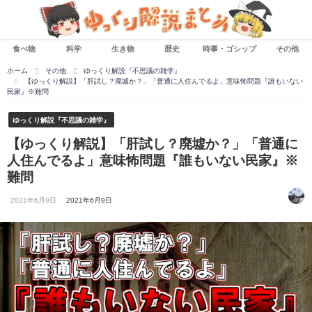
食べ物
科学
生き物
歴史
時事・ゴシップ
その他
ホーム
その他
ゆっくり解説『不思議の雑学』
【ゆっくり解説】「肝試し？廃墟か？」「普通に人住んでるよ」意味怖問題『誰もいない
民家』※難問
ゆっくり解説『不思議の雑学』
【ゆっくり解説】「肝試し？廃墟か？」「普通に
人住んでるよ」意味怖問題『誰もいない民家』※
難問
2021年6月9日
2021年6月9日