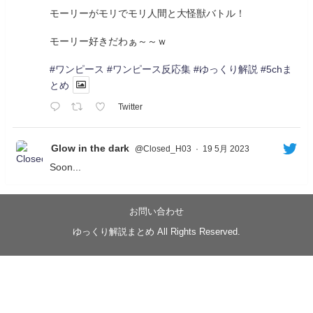
モーリーがモリでモリ人間と大怪獣バトル！
モーリー好きだわぁ～～ｗ
#ワンピース
#ワンピース反応集
#ゆっくり解説
#5chま
とめ
Twitter
Glow in the dark
@Closed_H03
·
19 5月 2023
Soon...
05/20/17:00～
【忍】ゆっくり季節性ドネート2021初夏22･23春/異世
界ファンタジー回解説【殺】～トリダ編
お問い合わせ
◆
https://youtu.be/-B-13G6adWA
ゆっくり解説まとめ All Rights Reserved.
◆
https://www.nicovideo.jp/watch/sm42161719
#季節性ドネート2023
春
#ニンジャスレイヤー
#ゆっくり解説
Glow in the dark
@Closed_H03
LV3トリダ・チュンイチ：リー先生に設計図を託