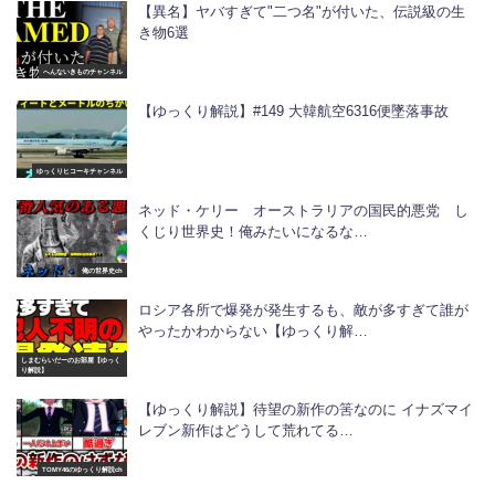
【異名】ヤバすぎて"二つ名"が付いた、伝説級の生
き物6選
へんないきものチャンネル
【ゆっくり解説】#149 大韓航空6316便墜落事故
ゆっくりヒコーキチャンネル
ネッド・ケリー オーストラリアの国民的悪党 し
くじり世界史！俺みたいになるな…
俺の世界史ch
ロシア各所で爆発が発生するも、敵が多すぎて誰が
やったかわからない【ゆっくり解…
しまむらいだーのお部屋【ゆっく
り解説】
【ゆっくり解説】待望の新作の筈なのに イナズマイ
レブン新作はどうして荒れてる…
TOMY46のゆっくり解説ch