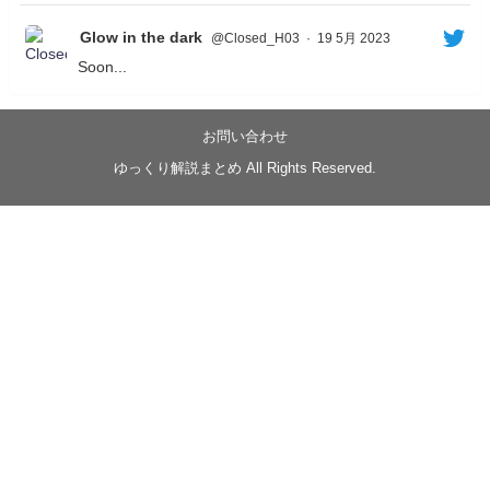
Glow in the dark
@Closed_H03
·
19 5月 2023
Soon...
05/20/17:00～
【忍】ゆっくり季節性ドネート2021初夏22･23春/異世
界ファンタジー回解説【殺】～トリダ編
お問い合わせ
◆
https://youtu.be/-B-13G6adWA
ゆっくり解説まとめ All Rights Reserved.
◆
https://www.nicovideo.jp/watch/sm42161719
#季節性ドネート2023
春
#ニンジャスレイヤー
#ゆっくり解説
Glow in the dark
@Closed_H03
LV3トリダ・チュンイチ：リー先生に設計図を託
す。（元の次元に帰れたか不明）
#ニンジャスレイヤー #季節性ドネート2023春 #ウ
キヨエ
2
1
Twitter