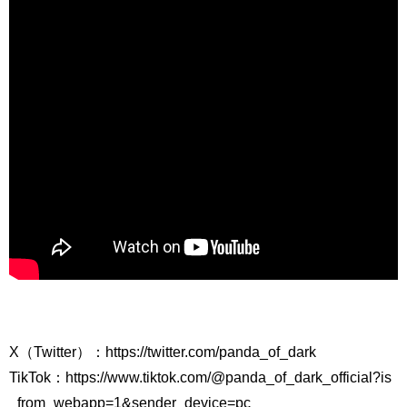
X（Twitter）：https://twitter.com/panda_of_dark
TikTok：https://www.tiktok.com/@panda_of_dark_official?is
_from_webapp=1&sender_device=pc