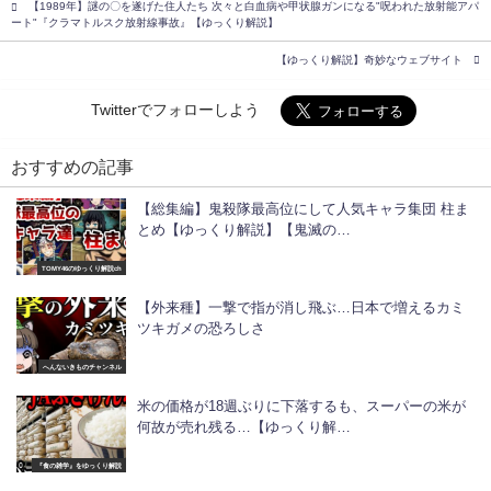
【1989年】謎の〇を遂げた住人たち 次々と白血病や甲状腺ガンになる"呪われた放射能アパ
ート"『クラマトルスク放射線事故』【ゆっくり解説】
【ゆっくり解説】奇妙なウェブサイト
Twitterでフォローしよう
おすすめの記事
【総集編】鬼殺隊最高位にして人気キャラ集団 柱ま
とめ【ゆっくり解説】【鬼滅の…
TOMY46のゆっくり解説ch
【外来種】一撃で指が消し飛ぶ…日本で増えるカミ
ツキガメの恐ろしさ
へんないきものチャンネル
米の価格が18週ぶりに下落するも、スーパーの米が
何故が売れ残る…【ゆっくり解…
『食の雑学』をゆっくり解説