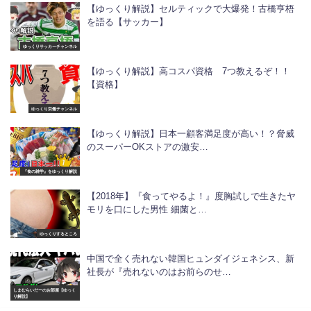
【ゆっくり解説】セルティックで大爆発！古橋亨梧
を語る【サッカー】
ゆっくりサッカーチャンネル
【ゆっくり解説】高コスパ資格 7つ教えるぞ！！
【資格】
ゆっくり労働チャンネル
【ゆっくり解説】日本一顧客満足度が高い！？脅威
のスーパーOKストアの激安…
『食の雑学』をゆっくり解説
【2018年】『食ってやるよ！』度胸試しで生きたヤ
モリを口にした男性 細菌と…
ゆっくりするところ
中国で全く売れない韓国ヒュンダイジェネシス、新
社長が『売れないのはお前らのせ…
しまむらいだーのお部屋【ゆっく
り解説】