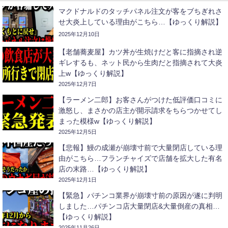
マクドナルドのタッチパネル注文が客をブちぎれさ
せ大炎上している理由がこちら…【ゆっくり解説】
2025年12月10日
【老舗蕎麦屋】カツ丼が生焼けだと客に指摘され逆
ギレするも、ネット民から生肉だと指摘されて大炎
上w【ゆっくり解説】
2025年12月7日
【ラーメン二郎】お客さんがつけた低評価口コミに
激怒し、まさかの店主が開示請求をちらつかせてし
まった模様w【ゆっくり解説】
2025年12月5日
【悲報】鰻の成瀬が崩壊寸前で大量閉店している理
由がこちら…フランチャイズで店舗を拡大した有名
店の末路…【ゆっくり解説】
2025年12月1日
【緊急】パチンコ業界が崩壊寸前の原因が遂に判明
しました…パチンコ店大量閉店&大量倒産の真相…
【ゆっくり解説】
2025年11月26日