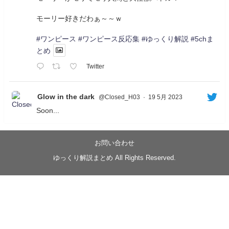
モーリー好きだわぁ～～ｗ
#ワンピース
#ワンピース反応集
#ゆっくり解説
#5chま
とめ
Twitter
Glow in the dark
@Closed_H03
·
19 5月 2023
Soon...
05/20/17:00～
【忍】ゆっくり季節性ドネート2021初夏22･23春/異世
界ファンタジー回解説【殺】～トリダ編
お問い合わせ
◆
https://youtu.be/-B-13G6adWA
ゆっくり解説まとめ All Rights Reserved.
◆
https://www.nicovideo.jp/watch/sm42161719
#季節性ドネート2023
春
#ニンジャスレイヤー
#ゆっくり解説
Glow in the dark
@Closed_H03
LV3トリダ・チュンイチ：リー先生に設計図を託
す。（元の次元に帰れたか不明）