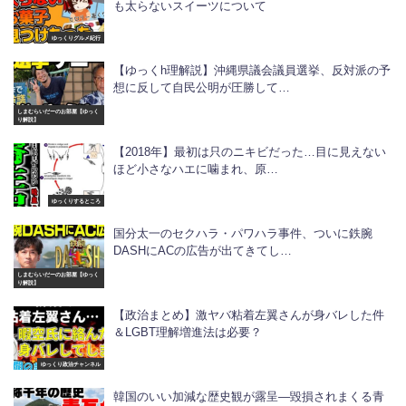
も太らないスイーツについて
ゆっくりグルメ紀行
【ゆっくh理解説】沖縄県議会議員選挙、反対派の予
想に反して自民公明が圧勝して…
しまむらいだーのお部屋【ゆっく
り解説】
【2018年】最初は只のニキビだった…目に見えない
ほど小さなハエに噛まれ、原…
ゆっくりするところ
国分太一のセクハラ・パワハラ事件、ついに鉄腕
DASHにACの広告が出てきてし…
しまむらいだーのお部屋【ゆっく
り解説】
【政治まとめ】激ヤバ粘着左翼さんが身バレした件
＆LGBT理解増進法は必要？
ゆっくり政治チャンネル
韓国のいい加減な歴史観が露呈―毀損されまくる青