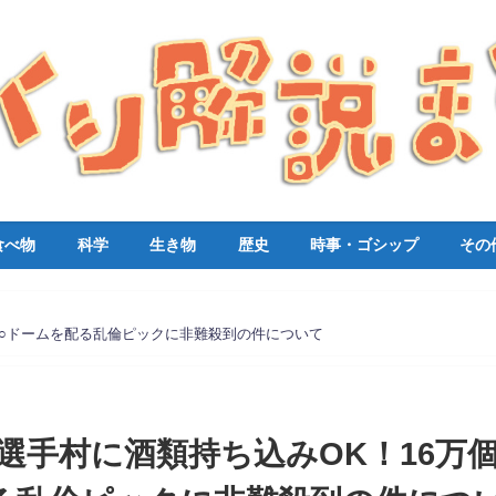
食べ物
科学
生き物
歴史
時事・ゴシップ
その
コ○ドームを配る乱倫ピックに非難殺到の件について
選手村に酒類持ち込みOK！16万