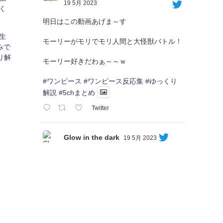
19 5月 2023
く
明日はこの動画あげま～す
生
モーリーがモリでモリ人間と大怪獣バトル！
みで
り解
モーリー好きだわぁ～～ｗ
#ワンピース
#ワンピース反応集
#ゆっくり
解説
#5chまとめ
Twitter
Glow in the dark
19 5月 2023
Soon...
05/20/17:00～
【忍】ゆっくり季節性ドネート2021初夏22･
23春/異世界ファンタジー回解説【殺】～ト
リダ編
◆
https://youtu.be/-B-13G6adWA
◆
https://www.nicovideo.jp/watch/sm42161719