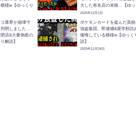
た模様w【ゆっくり
大した有名店の末路…【ゆっ
り解説】
2025年12月1日
ンコ業界が崩壊寸
ポケモンカードを盗んだ高校
に判明しました…
強盗集団、即逮捕&退学秒読
閉店&大量倒産の
後悔している模様w【ゆっく
くり解説】
説】
2025年11月24日