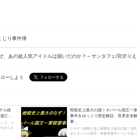
くじり事件簿
ぜ、あの超人気アイドルは脱いだのか？～サンタフェ/宮沢りえ
でフォローしよう
テル経
暗殺史上最大の謎！ネパール国王一
へ逃亡…
事件をゆっくり歴史解説 世界史未
事…
えして、メ
RLからも
ケネディ暗殺と並ぶ暗殺史上最大の謎！200
きたネパール国王一家殺害事件についてゆ