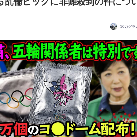
る乱倫ピックに非難殺到の件につ
10万グラ