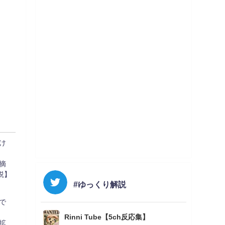
け
摘
説】
#ゆっくり解説
で
Rinni Tube【5ch反応集】
拡