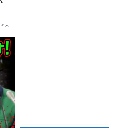
い
ムの人