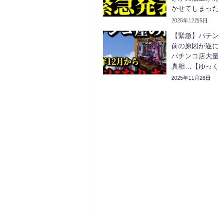
かせてしまっ
解説】
2025年12月5日
【緊急】パチ
前の原因が遂
パチンコ店大量
真相…【ゆっ
2025年11月26日