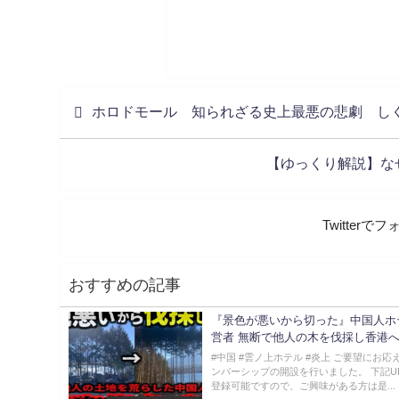
ホロドモール 知られざる史上最悪の悲劇 し
【ゆっくり解説】な
Twitter
おすすめの記事
『景色が悪いから切った』中国人ホ
営者 無断で他人の木を伐採し香港
#中国 #雲ノ上ホテル #炎上 ご要望にお応
ンバーシップの開設を行いました。 下記U
登録可能ですので、ご興味がある方は是...