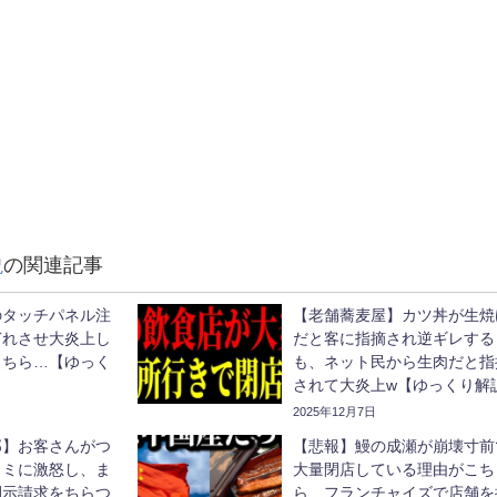
説
の関連記事
のタッチパネル注
【老舗蕎麦屋】カツ丼が生焼
ぎれさせ大炎上し
だと客に指摘され逆ギレする
こちら…【ゆっく
も、ネット民から生肉だと指
されて大炎上w【ゆっくり解
2025年12月7日
郎】お客さんがつ
【悲報】鰻の成瀬が崩壊寸前
コミに激怒し、ま
大量閉店している理由がこち
開示請求をちらつ
ら…フランチャイズで店舗を