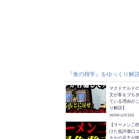
『食の雑学』をゆっくり解
マクドナルド
文が客をブち
ている理由が
り解説】
2025年12月10日
【ラーメン二
けた低評価口
さかの店主が