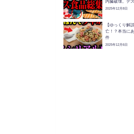
内臓破壊。デ
2025年12月8日
【ゆっくり解
亡！？本当にあ
件
2025年12月6日