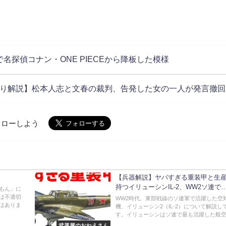
探偵コナン・ONE PIECEから降板した模様
り解説】松本人志と文春の裁判、告発した女の一人が発言撤回
でフォローしよう
【兵器解説】ヤバすぎる重装甲と生
持つイリューシンIL-2、WW2ソ連で
もん」に
は不適切
WW2時代、東部戦線のソ連軍で活躍した空
はありま
機、イリューシン2（IL-2）について解説し
す。イリューシンはソ連で最も活躍した航空.
武器屋のおねえさん