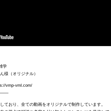
#雑学
もん様（オリジナル）
s://vmp-vml.com/
———
営しており、全ての動画をオリジナルで制作しています。