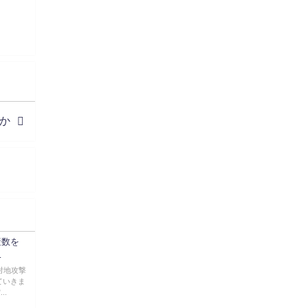
#季節性ドネート2023
春
#ニンジャスレイヤー
#ゆっくり解説
Glow in the dark
@Closed_H03
LV3トリダ・チュンイチ：リー先生に設
計図を託す。（元の次元に帰れたか不
明）
#ニンジャスレイヤー #季節性ドネート
か
2023春 #ウキヨエ
2
1
Twitter
みかん
19 5月 2023
ow2グラマスで使われてるダメージヒーロー
TOP500 の使用率の動画あげました！
産数を
是非見てみてください
…
https://www.youtube.com/shorts/eKdjKYv6frw
対地攻撃
#Overwatch2
#オーバーウォッチ2
#ow2
ていきま
..
#ゆっくり解説