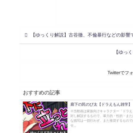
【ゆっくり解説】古谷徹、不倫暴行などの影響で名
【ゆっく
Twitter
おすすめの記事
廊下の民のび太【ドラえもん雑学】
※当動画は家族向けキャラクター「ドラえ
対し解説するもので、暴力的・性的・また
な描写は一切行わず、また推奨するもので
せ...
ゆっくりドラちゃんねる