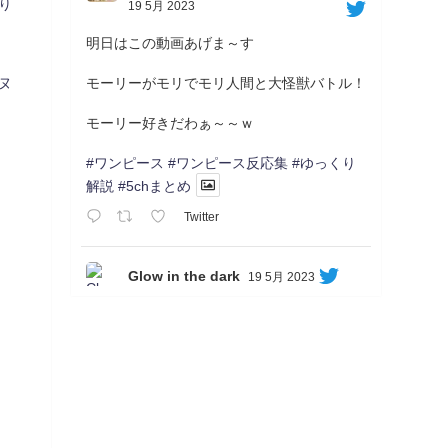
り
19 5月 2023
明日はこの動画あげま～す
モーリーがモリでモリ人間と大怪獣バトル！
ヌ
モーリー好きだわぁ～～ｗ
#ワンピース
#ワンピース反応集
#ゆっくり
解説
#5chまとめ
Twitter
Glow in the dark
19 5月 2023
Soon...
05/20/17:00～
【忍】ゆっくり季節性ドネート2021初夏22･
23春/異世界ファンタジー回解説【殺】～ト
リダ編
◆
https://youtu.be/-B-13G6adWA
◆
https://www.nicovideo.jp/watch/sm42161719