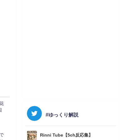
花
因
#ゆっくり解説
゙
Rinni Tube【5ch反応集】