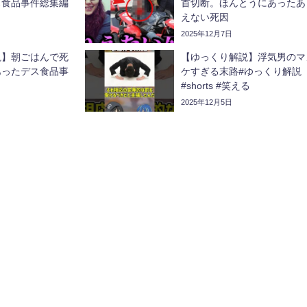
ス食品事件総集編
首切断。ほんとうにあったあ
えない死因
2025年12月7日
説】朝ごはんで死
【ゆっくり解説】浮気男のマ
ったデス食品事
ケすぎる末路#ゆっくり解説
#shorts #笑える
2025年12月5日