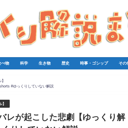
食べ物
科学
生き物
歴史
時事・ゴシップ
その
ル】
orts #ゆっくりしていない解説
ル】
バレが起こした悲劇【ゆっくり解