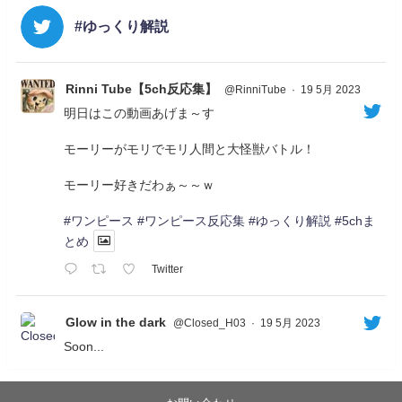
#ゆっくり解説
Rinni Tube【5ch反応集】
@RinniTube
·
19 5月 2023
明日はこの動画あげま～す
モーリーがモリでモリ人間と大怪獣バトル！
モーリー好きだわぁ～～ｗ
#ワンピース
#ワンピース反応集
#ゆっくり解説
#5chま
とめ
Twitter
Glow in the dark
@Closed_H03
·
19 5月 2023
Soon...
05/20/17:00～
【忍】ゆっくり季節性ドネート2021初夏22･23春/異世
界ファンタジー回解説【殺】～トリダ編