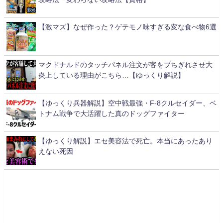
【激マズ】なぜ作った？ゲテモノ味すぎる変な食べ物6選
マクドナルドのタッチパネル注文が客をブちぎれさせ大
炎上している理由がこちら…【ゆっくり解説】
【ゆっくり兵器解説】空中戦最強・F-8クルセイダー、ベ
トナム戦争で大活躍した真のドッグファイター
【ゆっくり解説】エセ美容法で死亡。本当にあったあり
えない死因