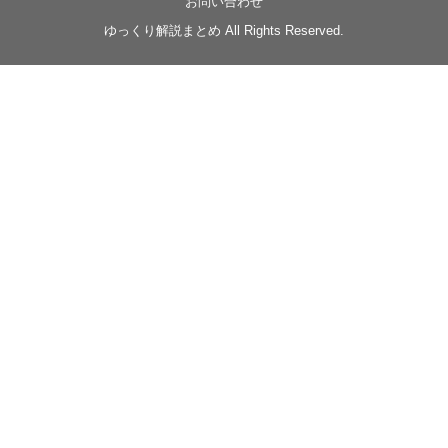
お問い合わせ
◆
https://youtu.be/-B-13G6adWA
ゆっくり解説まとめ All Rights Reserved.
◆
https://www.nicovideo.jp/watch/sm42161719
#季節性ドネート2023
春
#ニンジャスレイヤー
#ゆっくり解説
Glow in the dark
@Closed_H03
LV3トリダ・チュンイチ：リー先生に設計図を託
す。（元の次元に帰れたか不明）
#ニンジャスレイヤー #季節性ドネート2023春 #ウ
キヨエ
2
1
Twitter
みかん
@z1dgxO4xraffQKq
·
19 5月 2023
ow2グラマスで使われてるダメージヒーローTOP500 の
使用率の動画あげました！
是非見てみてください
https://www.youtube.com/shorts/eKdjKYv6frw
#Overwatch2
#オーバーウォッチ2
#ow2