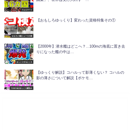
ウォルマート
【おもしろゆっくり】変わった資格特集その①
おもろいB級ニュースの旅
【2000年】潜水艦はどこへ？...100mの海底に置き去
りになった艦の中は…
ゆっくりするところ
【ゆっくり解説】コハルって影薄くない？ コハルの
影の薄さについて解説【ポケモ…
TOMY46のゆっくり解説ch