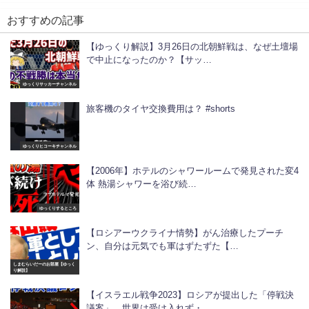
おすすめの記事
【ゆっくり解説】3月26日の北朝鮮戦は、なぜ土壇場
で中止になったのか？【サッ…
ゆっくりサッカーチャンネル
旅客機のタイヤ交換費用は？ #shorts
ゆっくりヒコーキチャンネル
【2006年】ホテルのシャワールームで発見された変4
体 熱湯シャワーを浴び続…
ゆっくりするところ
【ロシアーウクライナ情勢】がん治療したプーチ
ン、自分は元気でも軍はずたずた【…
しまむらいだーのお部屋【ゆっく
り解説】
【イスラエル戦争2023】ロシアが提出した「停戦決
議案」、世界は受け入れず・…