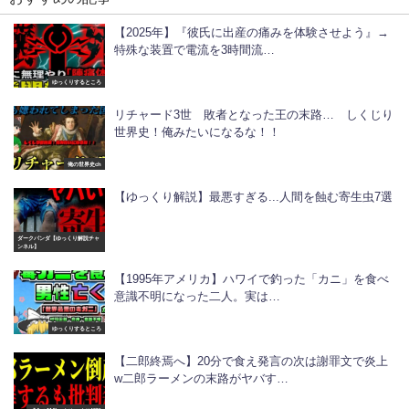
【2025年】『彼氏に出産の痛みを体験させよう』→
特殊な装置で電流を3時間流…
ゆっくりするところ
リチャード3世 敗者となった王の末路… しくじり
世界史！俺みたいになるな！！
俺の世界史ch
【ゆっくり解説】最悪すぎる...人間を蝕む寄生虫7選
ダークパンダ【ゆっくり解説チャ
ンネル】
【1995年アメリカ】ハワイで釣った「カニ」を食べ
意識不明になった二人。実は…
ゆっくりするところ
【二郎終焉へ】20分で食え発言の次は謝罪文で炎上
w二郎ラーメンの末路がヤバす…