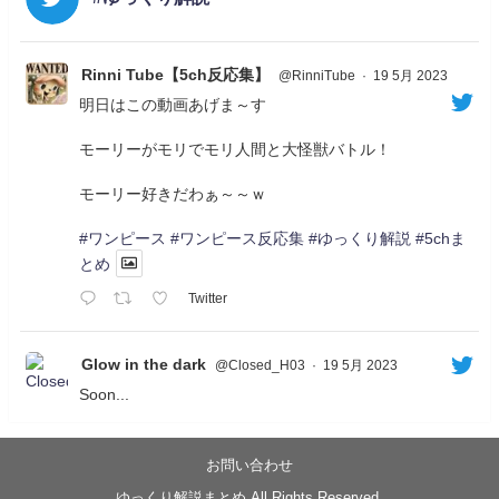
Rinni Tube【5ch反応集】
@RinniTube
·
19 5月 2023
明日はこの動画あげま～す
モーリーがモリでモリ人間と大怪獣バトル！
モーリー好きだわぁ～～ｗ
#ワンピース
#ワンピース反応集
#ゆっくり解説
#5chま
とめ
Twitter
Glow in the dark
@Closed_H03
·
19 5月 2023
Soon...
05/20/17:00～
【忍】ゆっくり季節性ドネート2021初夏22･23春/異世
界ファンタジー回解説【殺】～トリダ編
お問い合わせ
◆
https://youtu.be/-B-13G6adWA
ゆっくり解説まとめ All Rights Reserved.