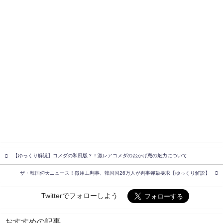
【ゆっくり解説】コメダの和風版？！激レアコメダのおかげ庵の魅力について
ザ・韓国仰天ニュース！徴用工判事、韓国国26万人が判事弾劾要求【ゆっくり解説】
Twitterでフォローしよう
おすすめの記事