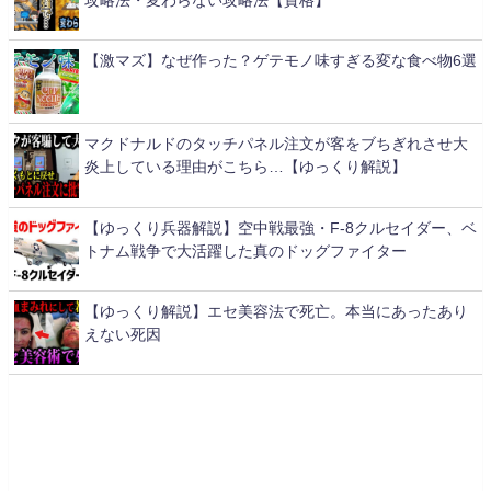
【激マズ】なぜ作った？ゲテモノ味すぎる変な食べ物6選
マクドナルドのタッチパネル注文が客をブちぎれさせ大
炎上している理由がこちら…【ゆっくり解説】
【ゆっくり兵器解説】空中戦最強・F-8クルセイダー、ベ
トナム戦争で大活躍した真のドッグファイター
【ゆっくり解説】エセ美容法で死亡。本当にあったあり
えない死因