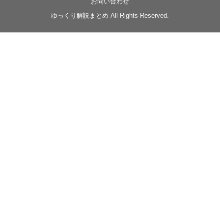
お問い合わせ
◆
https://youtu.be/-B-13G6adWA
ゆっくり解説まとめ All Rights Reserved.
◆
https://www.nicovideo.jp/watch/sm42161719
#季節性ドネート2023
春
#ニンジャスレイヤー
#ゆっくり解説
Glow in the dark
@Closed_H03
LV3トリダ・チュンイチ：リー先生に設計図を託
す。（元の次元に帰れたか不明）
#ニンジャスレイヤー #季節性ドネート2023春 #ウ
キヨエ
2
1
Twitter
みかん
@z1dgxO4xraffQKq
·
19 5月 2023
ow2グラマスで使われてるダメージヒーローTOP500 の
使用率の動画あげました！
是非見てみてください
https://www.youtube.com/shorts/eKdjKYv6frw
#Overwatch2
#オーバーウォッチ2
#ow2