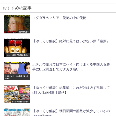
おすすめの記事
マグダラのマリア 使徒の中の使徒
俺の世界史ch
【ゆっくり解説】絶対に見てはいけない夢『猿夢』
ゆっくり解説『不思議の雑学』
ホテルで暴れて日本にヘイト向けまくる中国人＆勝
手にEEZ調査してガタガタ喚い…
しまむらいだーのお部屋【ゆっく
り解説】
【ゆっくり解説】総集編！これだけは必ず視聴して
ほしい動画4選【資格】
ゆっくり労働チャンネル
【ゆっくり解説】朝日新聞の部数が減少しているの
はなぜなのか