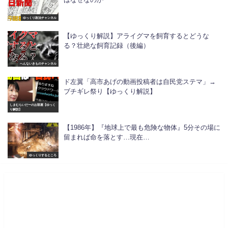
ゆっくり政治チャンネル
【ゆっくり解説】アライグマを飼育するとどうな
る？壮絶な飼育記録（後編）
へんないきものチャンネル
ド左翼「高市あげの動画投稿者は自民党ステマ」→
ブチギレ祭り【ゆっくり解説】
しまむらいだーのお部屋【ゆっく
り解説】
【1986年】『地球上で最も危険な物体』5分その場に
留まれば命を落とす…現在…
ゆっくりするところ