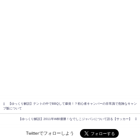
【ゆっくり解説】テントの中でBBQして爆発！？初心者キャンパーの非常識で危険なキャン
プ飯について
【ゆっくり解説】2011年W杯優勝！なでしこジャパンについて語る【サッカー】
Twitterでフォローしよう