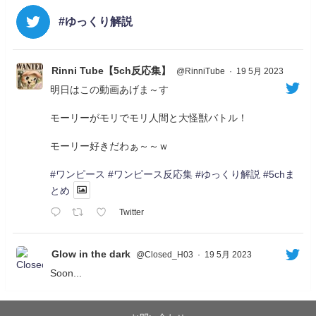
#ゆっくり解説
Rinni Tube【5ch反応集】
@RinniTube
·
19 5月 2023
明日はこの動画あげま～す
モーリーがモリでモリ人間と大怪獣バトル！
モーリー好きだわぁ～～ｗ
#ワンピース
#ワンピース反応集
#ゆっくり解説
#5chま
とめ
Twitter
Glow in the dark
@Closed_H03
·
19 5月 2023
Soon...
05/20/17:00～
【忍】ゆっくり季節性ドネート2021初夏22･23春/異世
界ファンタジー回解説【殺】～トリダ編