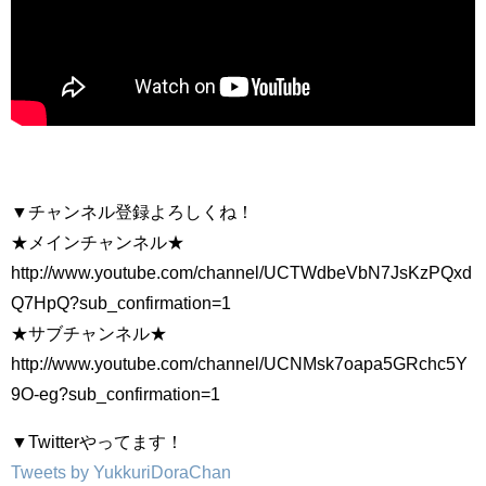
▼チャンネル登録よろしくね！
★メインチャンネル★
http://www.youtube.com/channel/UCTWdbeVbN7JsKzPQxd
Q7HpQ?sub_confirmation=1
★サブチャンネル★
http://www.youtube.com/channel/UCNMsk7oapa5GRchc5Y
9O-eg?sub_confirmation=1
▼Twitterやってます！
Tweets by YukkuriDoraChan