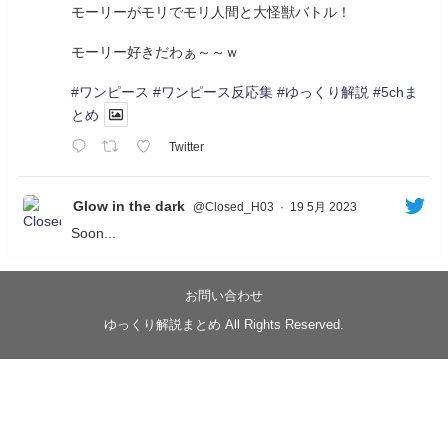
モーリーがモリでモリ人間と大怪獣バトル！
モーリー好きだわぁ～～ｗ
#ワンピース
#ワンピース反応集
#ゆっくり解説
#5chま
とめ
Twitter
Glow in the dark
@Closed_H03
·
19 5月 2023
Soon...
05/20/17:00～
【忍】ゆっくり季節性ドネート2021初夏22･23春/異世
界ファンタジー回解説【殺】～トリダ編
お問い合わせ
◆
https://youtu.be/-B-13G6adWA
ゆっくり解説まとめ All Rights Reserved.
◆
https://www.nicovideo.jp/watch/sm42161719
#季節性ドネート2023
春
#ニンジャスレイヤー
#ゆっくり解説
Glow in the dark
@Closed_H03
LV3トリダ・チュンイチ：リー先生に設計図を託