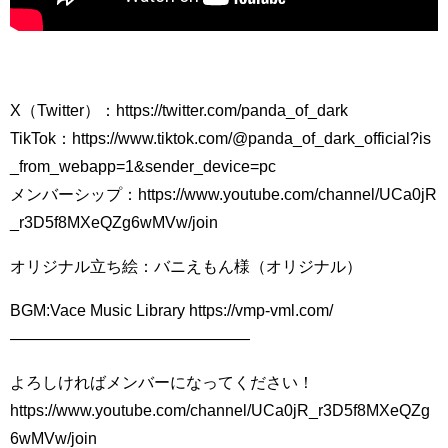
X（Twitter）：https://twitter.com/panda_of_dark
TikTok：https://www.tiktok.com/@panda_of_dark_official?is
_from_webapp=1&sender_device=pc
メンバーシップ：https://www.youtube.com/channel/UCa0jR
_r3D5f8MXeQZg6wMVw/join
オリジナル立ち絵：バニえもん様（オリジナル）
BGM:Vace Music Library https://vmp-vml.com/
———————————————
よろしければメンバーになってください！
https://www.youtube.com/channel/UCa0jR_r3D5f8MXeQZg
6wMVw/join