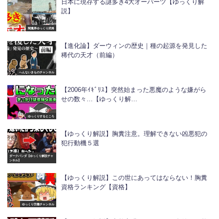
日本に現存する謎多き4大オーパーツ【ゆっくり解
説】
闇魔界ゆっくり武将
【進化論】ダーウィンの歴史｜種の起源を発見した
稀代の天才（前編）
へんないきものチャンネル
【2006年ｲｷﾞﾘｽ】突然始まった悪魔のような嫌がら
せの数々…【ゆっくり解…
ゆっくりするところ
【ゆっくり解説】胸糞注意。理解できない凶悪犯の
犯行動機５選
ダークパンダ【ゆっくり解説チャ
ンネル】
【ゆっくり解説】この世にあってはならない！胸糞
資格ランキング【資格】
ゆっくり労働チャンネル