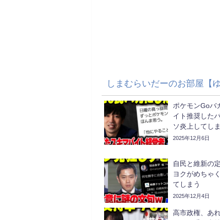
しまむらいだーのお部屋【
ポケモンGoバ
イト推奨した
ソ炎上してし
2025年12月6日
自民と維新の
ヨクがめちゃ
てしまう
2025年12月4日
高市政権、あ