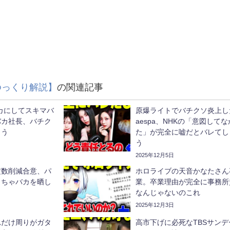
ゆっくり解説】
の関連記事
カにしてスキマバ
原爆ライトでバチクソ炎上し
バカ社長、バチク
aespa、NHKの「意図して
まう
た」が完全に嘘だとバレてし
う
2025年12月5日
定数削減合意、パ
ホロライブの天音かなたさん
くちゃバカを晒し
業。卒業理由が完全に事務所
なんじゃないのこれ
2025年12月3日
れだけ周りがガタ
高市下げに必死なTBSサンデ