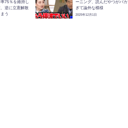
率75％を維持し
ーニング、読んだやつがバカ
狂、逆に立憲解散
ぎて論外な模様
しまう
2025年12月1日