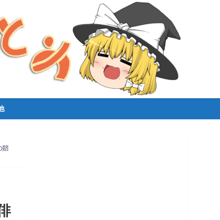
他
の賠
俳