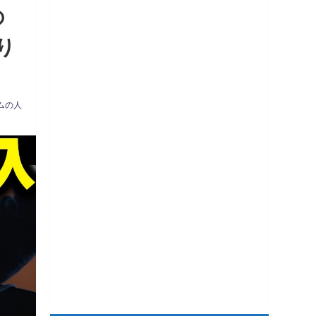
の
り
ムの人