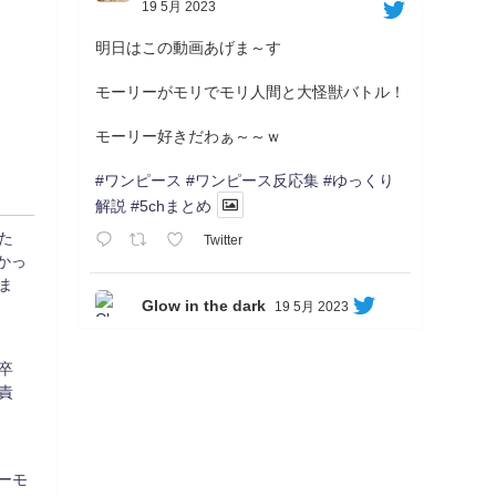
19 5月 2023
明日はこの動画あげま～す
モーリーがモリでモリ人間と大怪獣バトル！
モーリー好きだわぁ～～ｗ
#ワンピース
#ワンピース反応集
#ゆっくり
解説
#5chまとめ
た
Twitter
なかっ
ま
Glow in the dark
19 5月 2023
Soon...
05/20/17:00～
卒
【忍】ゆっくり季節性ドネート2021初夏22･
責
23春/異世界ファンタジー回解説【殺】～ト
リダ編
◆
https://youtu.be/-B-13G6adWA
◆
https://www.nicovideo.jp/watch/sm42161719
ーモ