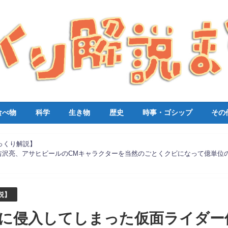
食べ物
科学
生き物
歴史
時事・ゴシップ
その
っくり解説】
吉沢亮、アサヒビールのCMキャラクターを当然のごとくクビになって億単位
説】
に侵入してしまった仮面ライダー