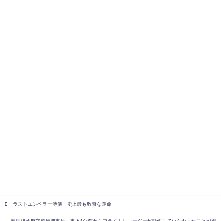
ラストエンペラー溥儀 史上最も数奇な運命
韓国済州航空飛行機事故、事故4分前からフライトレコーダーが動作していなかったことが判