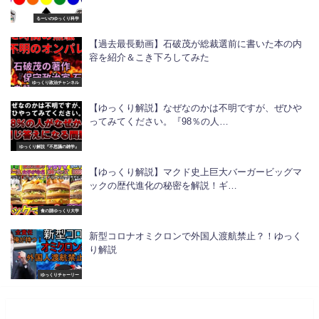
るーいのゆっくり科学
【過去最長動画】石破茂が総裁選前に書いた本の内
容を紹介＆こき下ろしてみた
ゆっくり政治チャンネル
【ゆっくり解説】なぜなのかは不明ですが、ぜひや
ってみてください。『98％の人…
ゆっくり解説『不思議の雑学』
【ゆっくり解説】マクド史上巨大バーガービッグマ
ックの歴代進化の秘密を解説！ギ…
食の謎ゆっくり大学
新型コロナオミクロンで外国人渡航禁止？！ゆっく
り解説
ゆっくりチャーリー