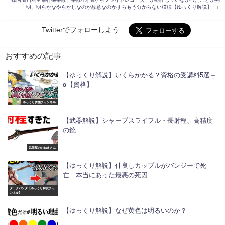
明、明らかなやらかしなのか故意なのかすらもう分からない模様【ゆっくり解説】
Twitterでフォローしよう
おすすめの記事
【ゆっくり解説】いくらかかる？資格の受講料5選＋
α【資格】
ゆっくり労働チャンネル
【武器解説】シャープスライフル・長射程、高精度
の銃
武器屋のおねえさん
【ゆっくり解説】仲良しカップルがバンジーで死
亡…本当にあった最悪の死因
ダークパンダ【ゆっくり解説チャ
ンネル】
【ゆっくり解説】なぜ黄色は明るいのか？