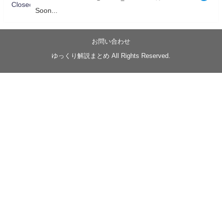
Soon...
05/20/17:00～
【忍】ゆっくり季節性ドネート2021初夏22･23春/異世
界ファンタジー回解説【殺】～トリダ編
お問い合わせ
◆
https://youtu.be/-B-13G6adWA
ゆっくり解説まとめ All Rights Reserved.
◆
https://www.nicovideo.jp/watch/sm42161719
#季節性ドネート2023
春
#ニンジャスレイヤー
#ゆっくり解説
Glow in the dark
@Closed_H03
LV3トリダ・チュンイチ：リー先生に設計図を託
す。（元の次元に帰れたか不明）
#ニンジャスレイヤー #季節性ドネート2023春 #ウ
キヨエ
2
1
Twitter
みかん
@z1dgxO4xraffQKq
·
19 5月 2023
ow2グラマスで使われてるダメージヒーローTOP500 の