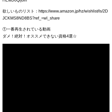
HEwD0Q/join
欲しいものリスト：https://www.amazon.jp/hz/wishlist/ls/2D
JCKMS8ND8BS?ref_=wl_share
①一番再生されている動画
ダメ！絶対！オススメできない資格4選☆