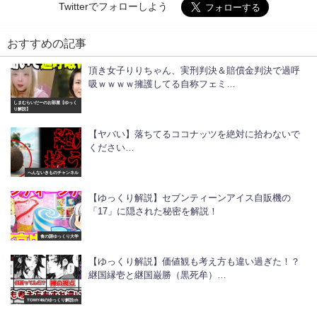
Twitterでフォローしよう
おすすめの記事
頂き女子りりちゃん、実刑判決＆賠償金判決で過呼
吸ｗｗｗｗ擁護してる自称フェミ…
しまむらいだーのお部屋【ゆっく
り解説】
【ヤバい】落ちてるココナッツを絶対に拾わないで
ください…
へんないきものチャンネル
【ゆっくり解説】セブンティーンアイス自販機の
「17」に隠された秘密を解説！
食の謎ゆっくり大学
【ゆっくり解説】価値観も考え方も違い過ぎた！？
継国縁壱と継国巌勝（黒死牟）…
TOMY46のゆっくり解説ch