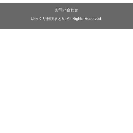
【忍】ゆっくり季節性ドネート2021初夏22･23春/異世
界ファンタジー回解説【殺】～トリダ編
お問い合わせ
◆
https://youtu.be/-B-13G6adWA
ゆっくり解説まとめ All Rights Reserved.
◆
https://www.nicovideo.jp/watch/sm42161719
#季節性ドネート2023
春
#ニンジャスレイヤー
#ゆっくり解説
Glow in the dark
@Closed_H03
LV3トリダ・チュンイチ：リー先生に設計図を託
す。（元の次元に帰れたか不明）
#ニンジャスレイヤー #季節性ドネート2023春 #ウ
キヨエ
2
1
Twitter
みかん
@z1dgxO4xraffQKq
·
19 5月 2023
ow2グラマスで使われてるダメージヒーローTOP500 の
使用率の動画あげました！
是非見てみてください