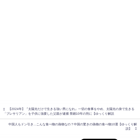
【2024年】『太陽光だけで生きる強い男になれ』一切の食事をやめ、太陽光の身で生きる
「ブレサリアン」を子供に強要した父親が逮捕 禁錮10年の刑に【ゆっくり解説
中国人もドン引き...こんな食べ物の偽物なの？中国の驚きの偽物の食べ物10選【ゆっくり解
説】