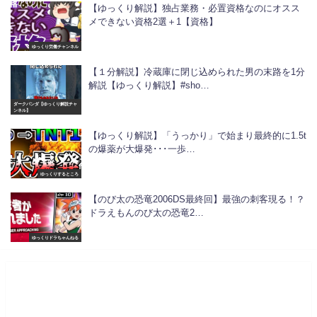
【ゆっくり解説】独占業務・必置資格なのにオスス
メできない資格2選＋1【資格】
ゆっくり労働チャンネル
【１分解説】冷蔵庫に閉じ込められた男の末路を1分
解説【ゆっくり解説】#sho…
ダークパンダ【ゆっくり解説チャ
ンネル】
【ゆっくり解説】「うっかり」で始まり最終的に1.5t
の爆薬が大爆発･･･一歩…
ゆっくりするところ
【のび太の恐竜2006DS最終回】最強の刺客現る！？
ドラえもんのび太の恐竜2…
ゆっくりドラちゃんねる