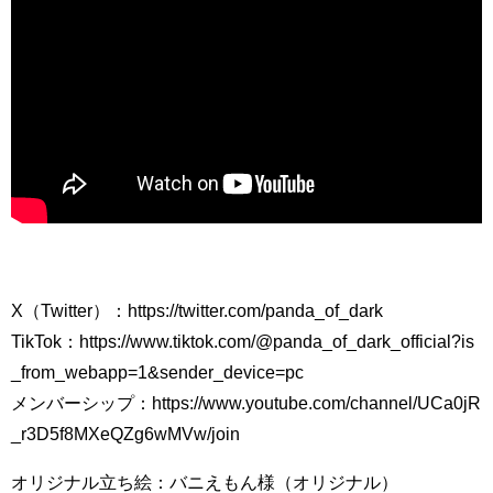
X（Twitter）：https://twitter.com/panda_of_dark
TikTok：https://www.tiktok.com/@panda_of_dark_official?is
_from_webapp=1&sender_device=pc
メンバーシップ：https://www.youtube.com/channel/UCa0jR
_r3D5f8MXeQZg6wMVw/join
オリジナル立ち絵：バニえもん様（オリジナル）