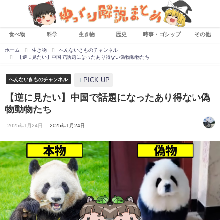
食べ物
科学
生き物
歴史
時事・ゴシップ
その他
ホーム
生き物
へんないきものチャンネル
【逆に見たい】中国で話題になったあり得ない偽物動物たち
PICK UP
へんないきものチャンネル
【逆に見たい】中国で話題になったあり得ない偽
物動物たち
2025年1月24日
2025年1月24日