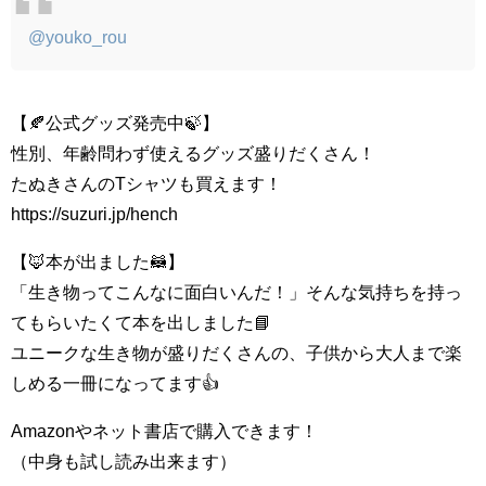
@youko_rou
【🍂公式グッズ発売中🍃】
性別、年齢問わず使えるグッズ盛りだくさん！
たぬきさんのTシャツも買えます！
https://suzuri.jp/hench
【🦊本が出ました🦝】
「生き物ってこんなに面白いんだ！」そんな気持ちを持っ
てもらいたくて本を出しました📘
ユニークな生き物が盛りだくさんの、子供から大人まで楽
しめる一冊になってます👍
Amazonやネット書店で購入できます！
（中身も試し読み出来ます）