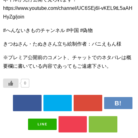
https://www.youtube.com/channel/UC6SEj6I-vKEL9tL5aAH
HyZg/join
#へんないきものチャンネル #中国 #偽物
きつねさん・たぬきさん立ち絵制作者：バニえもん様
※プレミア公開前のコメント、チャットでのネタバレは概
要欄に書いている内容であってもご遠慮下さい。
0
LINE