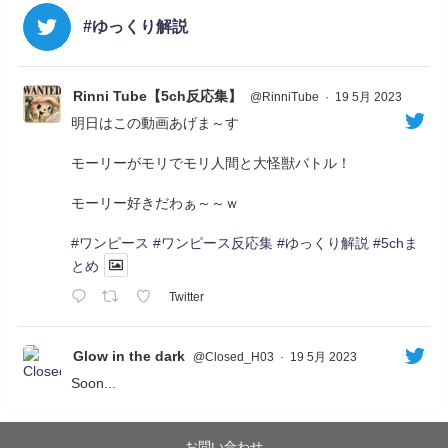
#ゆっくり解説
Rinni Tube【5ch反応集】
@RinniTube
·
19 5月 2023
明日はこの動画あげま～す
モーリーがモリでモリ人間と大怪獣バトル！
モーリー好きだわぁ～～ｗ
#ワンピース
#ワンピース反応集
#ゆっくり解説
#5chま
とめ
Twitter
Glow in the dark
@Closed_H03
·
19 5月 2023
Soon...
05/20/17:00～
【忍】ゆっくり季節性ドネート2021初夏22･23春/異世
界ファンタジー回解説【殺】～トリダ編
お問い合わせ