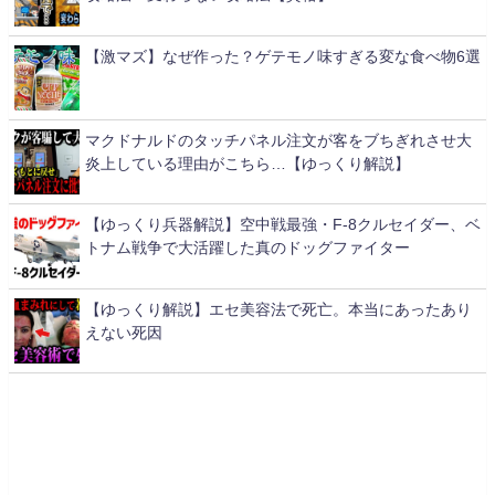
【激マズ】なぜ作った？ゲテモノ味すぎる変な食べ物6選
マクドナルドのタッチパネル注文が客をブちぎれさせ大
炎上している理由がこちら…【ゆっくり解説】
【ゆっくり兵器解説】空中戦最強・F-8クルセイダー、ベ
トナム戦争で大活躍した真のドッグファイター
【ゆっくり解説】エセ美容法で死亡。本当にあったあり
えない死因