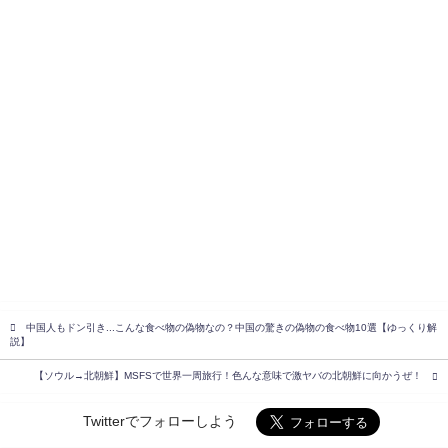
中国人もドン引き...こんな食べ物の偽物なの？中国の驚きの偽物の食べ物10選【ゆっくり解
説】
【ソウル→北朝鮮】MSFSで世界一周旅行！色んな意味で激ヤバの北朝鮮に向かうぜ！
Twitterでフォローしよう