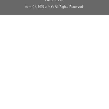
◆
https://youtu.be/-B-13G6adWA
ゆっくり解説まとめ All Rights Reserved.
◆
https://www.nicovideo.jp/watch/sm42161719
#季節性ドネート2023
春
#ニンジャスレイヤー
#ゆっくり解説
Glow in the dark
@Closed_H03
LV3トリダ・チュンイチ：リー先生に設計図を託
す。（元の次元に帰れたか不明）
#ニンジャスレイヤー #季節性ドネート2023春 #ウ
キヨエ
2
1
Twitter
みかん
@z1dgxO4xraffQKq
·
19 5月 2023
ow2グラマスで使われてるダメージヒーローTOP500 の
使用率の動画あげました！
是非見てみてください
https://www.youtube.com/shorts/eKdjKYv6frw
#Overwatch2
#オーバーウォッチ2
#ow2