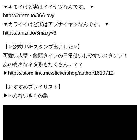
▼キモイけど実はイイヤツなんです。 ▼
https://amzn.to/36AIavy
▼カワイイけど実はアブナイヤツなんです。 ▼
https://amzn.to/3maxyv6
【✨公式LINEスタンプ出ました✨】
可愛い人型・饅頭タイプの日常使いしやすいスタンプ！
あの有名なネタ系もたくさん…？？
▶https://store.line.me/stickershop/author/1619712
【おすすめプレイリスト】
▶へんないきもの集