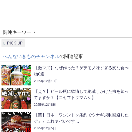
関連キーワード
PICK UP
へんないきものチャンネル
の関連記事
【激マズ】なぜ作った？ゲテモノ味すぎる変な食べ
物6選
2025年12月10日
【え？】ビール瓶に欲情して絶滅しかけた虫を知っ
てますか？【ニセフトタマムシ】
2025年12月8日
【闇】日本「ワシントン条約でウナギ規制回避した
ぞ」←これヤバいです…
2025年12月5日