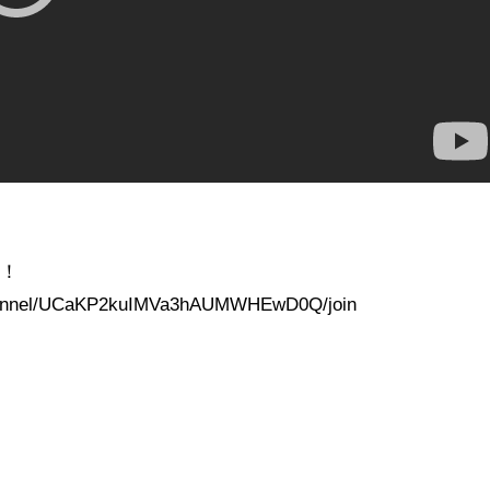
た！
channel/UCaKP2kuIMVa3hAUMWHEwD0Q/join