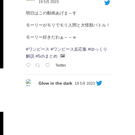
19 5月 2023
明日はこの動画あげま～す
モーリーがモリでモリ人間と大怪獣バトル！
モーリー好きだわぁ～～ｗ
#ワンピース
#ワンピース反応集
#ゆっくり
解説
#5chまとめ
Twitter
Glow in the dark
19 5月 2023
Soon...
05/20/17:00～
【忍】ゆっくり季節性ドネート2021初夏22･
23春/異世界ファンタジー回解説【殺】～ト
リダ編
◆
https://youtu.be/-B-13G6adWA
◆
https://www.nicovideo.jp/watch/sm42161719