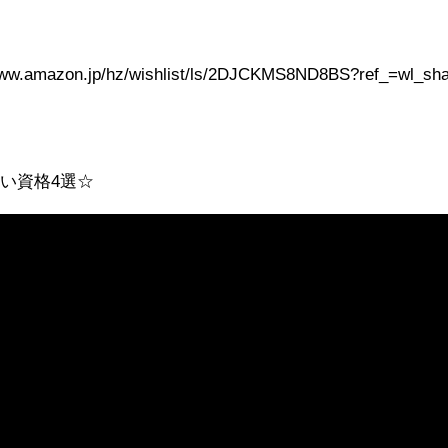
azon.jp/hz/wishlist/ls/2DJCKMS8ND8BS?ref_=wl_sha
い資格4選☆