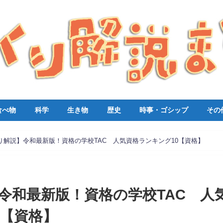
食べ物
科学
生き物
歴史
時事・ゴシップ
その
り解説】令和最新版！資格の学校TAC 人気資格ランキング10【資格】
令和最新版！資格の学校TAC 人
0【資格】