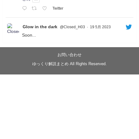
Twitter
Glow in the dark
@Closed_H03
·
19 5月 2023
Soon...
05/20/17:00～
【忍】ゆっくり季節性ドネート2021初夏22･23春/異世
界ファンタジー回解説【殺】～トリダ編
お問い合わせ
◆
https://youtu.be/-B-13G6adWA
ゆっくり解説まとめ All Rights Reserved.
◆
https://www.nicovideo.jp/watch/sm42161719
#季節性ドネート2023
春
#ニンジャスレイヤー
#ゆっくり解説
Glow in the dark
@Closed_H03
LV3トリダ・チュンイチ：リー先生に設計図を託
す。（元の次元に帰れたか不明）
#ニンジャスレイヤー #季節性ドネート2023春 #ウ
キヨエ
2