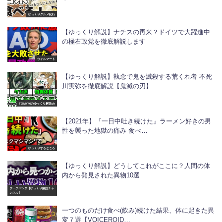
ゆっくりグルメ紀行
【ゆっくり解説】ナチスの再来？ドイツで大躍進中
の極右政党を徹底解説します
ウォルマート
【ゆっくり解説】執念で鬼を滅殺する荒くれ者 不死
川実弥を徹底解説【鬼滅の刃】
TOMY46のゆっくり解説ch
【2021年】『一日中吐き続けた』ラーメン好きの男
性を襲った地獄の痛み 食べ…
ゆっくりするところ
【ゆっくり解説】どうしてこれがここに？人間の体
内から発見された異物10選
ダークパンダ【ゆっくり解説チャ
ンネル】
一つのものだけ食べ(飲み)続けた結果、体に起きた異
変７選【VOICEROID…