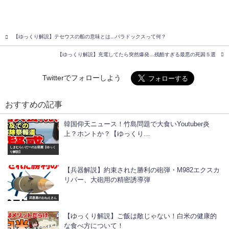
【ゆっくり解説】テセウスの船の意味とは...パラドックスって何？
【ゆっくり解説】充電してたら突然爆発…残酷すぎる最悪の死因５選
Twitterでフォローしよう
おすすめの記事
韓国仰天ニュース！竹島問題で大食いYoutuber炎
上？ホントか？【ゆっくり…
しまむらいだーのお部屋【ゆっく
り解説】
【兵器解説】約束された勝利の砲弾・M982エクスカ
リバー、大砲用の精密誘導弾
武器屋のおねえさん
【ゆっくり解説】ご飯は敵じゃない！白米の健康的
な食べ方について！