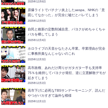
2025年12月6日
原爆ライトでバチクソ炎上したaespa、NHKの「意
図してなかった」が完全に嘘だとバレてしまう
2025年12月5日
自民と維新の定数削減合意、パヨクがめちゃくちゃ
バカを晒してしまう
2025年12月4日
ホロライブの天音かなたさん卒業。卒業理由が完全
に事務所責なんじゃないのこれ
2025年12月3日
高市政権、あれだけ周りがガタガタ一手も支持率
75％を維持してパヨクが発狂、逆に立憲解散デモが
起きてしまう
2025年12月2日
高市下げに必死なTBSサンデーモーニング、読んだ
やつがバカすぎて論外な模様
2025年12月1日