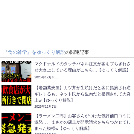
『食の雑学』をゆっくり解説
の関連記事
マクドナルドのタッチパネル注文が客をブちぎれさ
せ大炎上している理由がこちら…【ゆっくり解説】
2025年12月10日
【老舗蕎麦屋】カツ丼が生焼けだと客に指摘され逆
ギレするも、ネット民から生肉だと指摘されて大炎
上w【ゆっくり解説】
2025年12月7日
【ラーメン二郎】お客さんがつけた低評価口コミに
激怒し、まさかの店主が開示請求をちらつかせてし
まった模様w【ゆっくり解説】