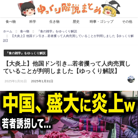
食べ物
科学
生き物
歴史
時事・ゴシップ
その他
ホーム
食べ物
『食の雑学』をゆっくり解説
【大炎上】他国ドン引き...若者攫って人肉売買していることが判明しました【ゆっくり解
説】
『食の雑学』をゆっくり解説
【大炎上】他国ドン引き...若者攫って人肉売買し
ていることが判明しました【ゆっくり解説】
2025年1月31日
2025年1月31日