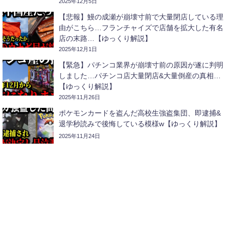
2025年12月5日
【悲報】鰻の成瀬が崩壊寸前で大量閉店している理
由がこちら…フランチャイズで店舗を拡大した有名
店の末路…【ゆっくり解説】
2025年12月1日
【緊急】パチンコ業界が崩壊寸前の原因が遂に判明
しました…パチンコ店大量閉店&大量倒産の真相…
【ゆっくり解説】
2025年11月26日
ポケモンカードを盗んだ高校生強盗集団、即逮捕&
退学秒読みで後悔している模様w【ゆっくり解説】
2025年11月24日