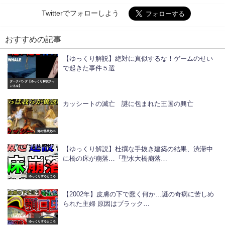
Twitterでフォローしよう
おすすめの記事
【ゆっくり解説】絶対に真似するな！ゲームのせい
で起きた事件５選
ダークパンダ【ゆっくり解説チャ
ンネル】
カッシートの滅亡 謎に包まれた王国の興亡
俺の世界史ch
【ゆっくり解説】杜撰な手抜き建築の結果、渋滞中
に橋の床が崩落…『聖水大橋崩落…
ゆっくりするところ
【2002年】皮膚の下で蠢く何か…謎の奇病に苦しめ
られた主婦 原因はブラック…
ゆっくりするところ