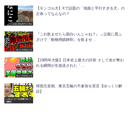
【モンゴル犬】Xで話題の「地面と平行すぎる犬」の
正体ってなんなの？
へんないきものチャンネル
『これ飲ませたら面白いんじゃね？』→父親に悪ふ
ざけで「動物用鎮静剤」を飲ませ…
ゆっくりするところ
【1985年大阪】日本史上最大の詐欺 そして命が奪わ
れる瞬間が生放送された「…
ゆっくりするところ
韓国元首相、東京五輪の不参加を宣言【ゆっくり解
説】
しまむらいだーのお部屋【ゆっく
り解説】