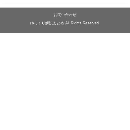
05/20/17:00～
【忍】ゆっくり季節性ドネート2021初夏22･23春/異世
界ファンタジー回解説【殺】～トリダ編
お問い合わせ
◆
https://youtu.be/-B-13G6adWA
ゆっくり解説まとめ All Rights Reserved.
◆
https://www.nicovideo.jp/watch/sm42161719
#季節性ドネート2023
春
#ニンジャスレイヤー
#ゆっくり解説
Glow in the dark
@Closed_H03
LV3トリダ・チュンイチ：リー先生に設計図を託
す。（元の次元に帰れたか不明）
#ニンジャスレイヤー #季節性ドネート2023春 #ウ
キヨエ
2
1
Twitter
みかん
@z1dgxO4xraffQKq
·
19 5月 2023
ow2グラマスで使われてるダメージヒーローTOP500 の
使用率の動画あげました！