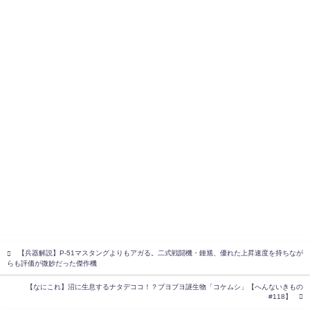
【兵器解説】P-51マスタングよりもアガる。二式戦闘機・鍾馗、優れた上昇速度を持ちなが
らも評価が微妙だった傑作機
【なにこれ】沼に生息するナタデココ！？ブヨブヨ謎生物「コケムシ」【へんないきもの
#118】