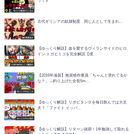
うです
ゆっくり政治チャンネル
古代ギリシアの奴隷制度 同じ人として生まれ…
俺の世界史ch
【ゆっくり解説】血を愛するヴィランサイドのヒロ
イン トガヒミコを完全解説【僕…
TOMY46のゆっくり解説ch
【2016年滋賀】無資格作業員「ちゃんと塗れてるか
な？」→釣り上げた全長5m…
ゆっくりするところ
【ゆっくり解説】リポビタンＤを毎日飲んでは大丈
夫？「ファイト イッパ…
ゆっくりグルメ紀行
【ゆっくり解説】リターン抜群！1年勉強して取れる