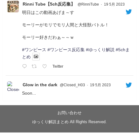
Rinni Tube【5ch反応集】
@RinniTube
·
19 5月 2023
明日はこの動画あげま～す
モーリーがモリでモリ人間と大怪獣バトル！
モーリー好きだわぁ～～ｗ
#ワンピース
#ワンピース反応集
#ゆっくり解説
#5chま
とめ
Twitter
Glow in the dark
@Closed_H03
·
19 5月 2023
Soon...
05/20/17:00～
【忍】ゆっくり季節性ドネート2021初夏22･23春/異世
界ファンタジー回解説【殺】～トリダ編
お問い合わせ
◆
https://youtu.be/-B-13G6adWA
ゆっくり解説まとめ All Rights Reserved.
◆
https://www.nicovideo.jp/watch/sm42161719
#季節性ドネート2023
春
#ニンジャスレイヤー
#ゆっくり解説